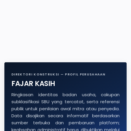
DIREKTORI KONSTRUKSI — PROFIL PERUSAHAAN
FAJAR KASIH
Ringkasan identitas badan usaha, cakupan
subklasifikasi SBU yang tercatat, serta referensi
publik untuk penilaian awal mitra atau penyedia.
Data disajikan secara informatif berdasarkan
sumber terbuka dan pembaruan platform;
keabsahan administratif harus dibuktikan melalui