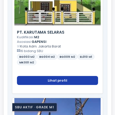
PT. KARUTAMA SELARAS
Kualifikasi:
M2
Asosiasi:
GAPENSI
Kota Adm. Jakarta Barat
16 bidang SBU
BG003
M2
BG004
M2
BG009
M2
EL010
M1
MK001
M2
Lihat profil
SBU AKTIF · GRADE M1