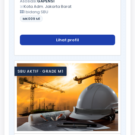
Asosiasi:
GAPENSI
Kota Adm. Jakarta Barat
1 bidang SBU
MK009
M1
Lihat profil
SBU AKTIF · GRADE M1