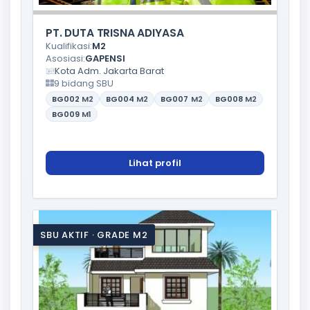
PT. DUTA TRISNA ADIYASA
Kualifikasi:
M2
Asosiasi:
GAPENSI
Kota Adm. Jakarta Barat
9 bidang SBU
BG002
M2
BG004
M2
BG007
M2
BG008
M2
BG009
M1
Lihat profil
SBU AKTIF · GRADE M2