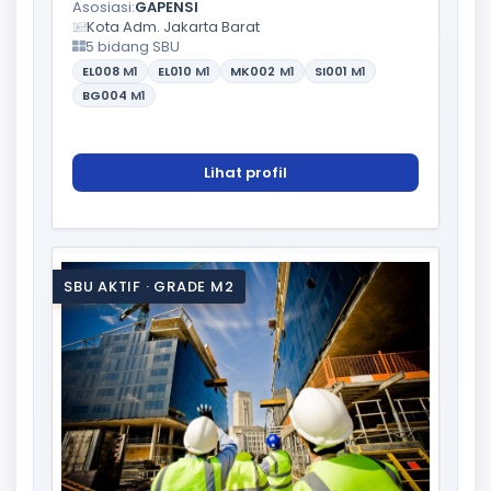
Asosiasi:
GAPENSI
Kota Adm. Jakarta Barat
5 bidang SBU
EL008
M1
EL010
M1
MK002
M1
SI001
M1
BG004
M1
Lihat profil
SBU AKTIF · GRADE M2