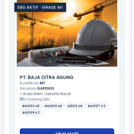
SBU AKTIF · GRADE M1
PT. BAJA CITRA AGUNG
Kualifikasi:
M1
Asosiasi:
GAPENSI
Kota Adm. Jakarta Barat
12 bidang SBU
BG002
M1
BG003
M1
SI003
M1
BG007
K3
BG009
K2
Lihat profil