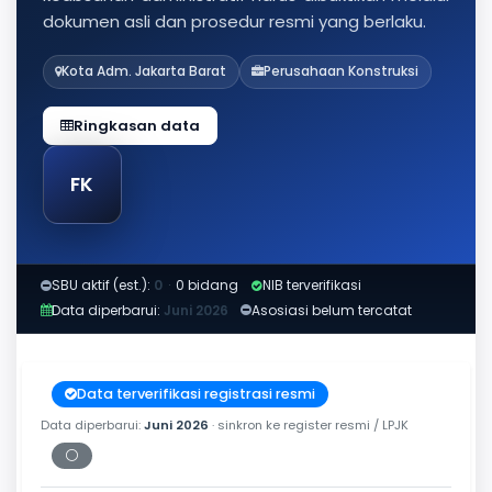
dokumen asli dan prosedur resmi yang berlaku.
Kota Adm. Jakarta Barat
Perusahaan Konstruksi
Ringkasan data
FK
SBU aktif (est.):
0
·
0 bidang
NIB terverifikasi
Data diperbarui:
Juni 2026
Asosiasi belum tercatat
Data terverifikasi registrasi resmi
Data diperbarui:
Juni 2026
· sinkron ke register resmi / LPJK
⚪
Periksa tanggal cetak