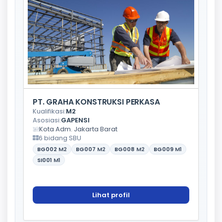
PT. GRAHA KONSTRUKSI PERKASA
Kualifikasi:
M2
Asosiasi:
GAPENSI
Kota Adm. Jakarta Barat
6 bidang SBU
BG002
M2
BG007
M2
BG008
M2
BG009
M1
SI001
M1
Lihat profil