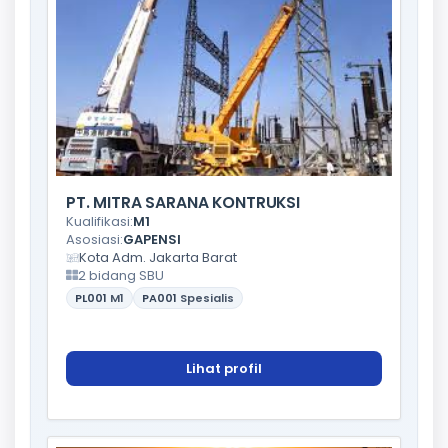
PT. MITRA SARANA KONTRUKSI
Kualifikasi:
M1
Asosiasi:
GAPENSI
Kota Adm. Jakarta Barat
2 bidang SBU
PL001
M1
PA001
Spesialis
Lihat profil