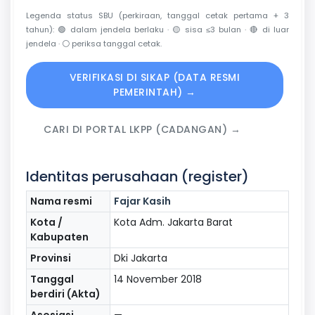
Legenda status SBU (perkiraan, tanggal cetak pertama + 3
tahun):
🟢
dalam jendela berlaku ·
🟡
sisa ≤3 bulan ·
🔴
di luar
jendela ·
⚪
periksa tanggal cetak.
VERIFIKASI DI SIKAP (DATA RESMI
PEMERINTAH) →
CARI DI PORTAL LKPP (CADANGAN) →
Identitas perusahaan (register)
Nama resmi
Fajar Kasih
Kota /
Kota Adm. Jakarta Barat
Kabupaten
Provinsi
Dki Jakarta
Tanggal
14 November 2018
berdiri (Akta)
Asosiasi
—