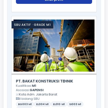
SBU AKTIF · GRADE M1
PT. BAKAT KONSTRUKSI TEHNIK
Kualifikasi:
M1
Asosiasi:
GAPENSI
Kota Adm. Jakarta Barat
8 bidang SBU
BG003
M1
EL004
M1
EL010
M1
SI003
M1