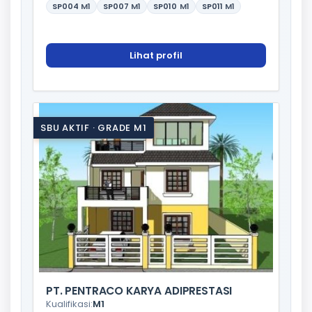
SP004
M1
SP007
M1
SP010
M1
SP011
M1
Lihat profil
SBU AKTIF · GRADE M1
PT. PENTRACO KARYA ADIPRESTASI
Kualifikasi:
M1