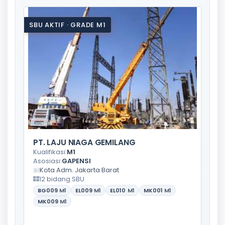
SBU AKTIF · GRADE M1
PT. LAJU NIAGA GEMILANG
Kualifikasi:
M1
Asosiasi:
GAPENSI
Kota Adm. Jakarta Barat
12 bidang SBU
BG009
M1
EL009
M1
EL010
M1
MK001
M1
MK009
M1