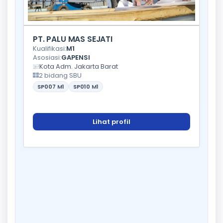
PT. PALU MAS SEJATI
Kualifikasi:
M1
Asosiasi:
GAPENSI
Kota Adm. Jakarta Barat
2 bidang SBU
SP007
M1
SP010
M1
Lihat profil