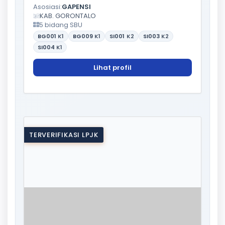
Asosiasi:
GAPENSI
KAB. GORONTALO
5 bidang SBU
BG001
K1
BG009
K1
SI001
K2
SI003
K2
SI004
K1
Lihat profil
TERVERIFIKASI LPJK