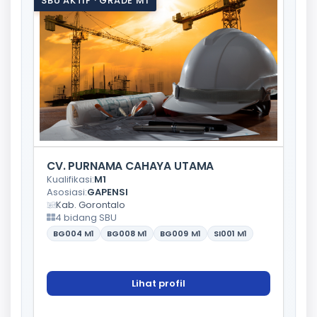
SBU AKTIF · GRADE M1
CV. PURNAMA CAHAYA UTAMA
Kualifikasi:
M1
Asosiasi:
GAPENSI
Kab. Gorontalo
4 bidang SBU
BG004
M1
BG008
M1
BG009
M1
SI001
M1
Lihat profil