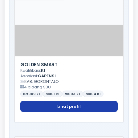
GOLDEN SMART
Kualifikasi:
K1
Asosiasi:
GAPENSI
KAB. GORONTALO
4 bidang SBU
BG009
K1
SI001
K1
SI003
K1
SI004
K1
Lihat profil