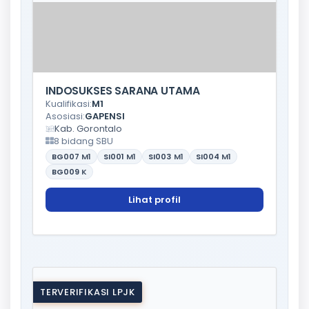
INDOSUKSES SARANA UTAMA
Kualifikasi:
M1
Asosiasi:
GAPENSI
Kab. Gorontalo
8 bidang SBU
BG007
M1
SI001
M1
SI003
M1
SI004
M1
BG009
K
Lihat profil
TERVERIFIKASI LPJK