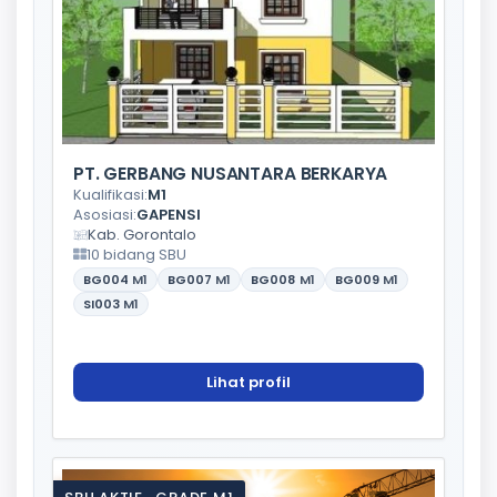
PT. GERBANG NUSANTARA BERKARYA
Kualifikasi:
M1
Asosiasi:
GAPENSI
Kab. Gorontalo
10 bidang SBU
BG004
M1
BG007
M1
BG008
M1
BG009
M1
SI003
M1
Lihat profil