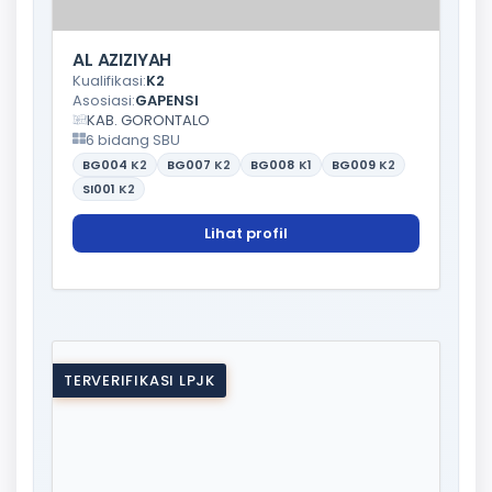
AL AZIZIYAH
Kualifikasi:
K2
Asosiasi:
GAPENSI
KAB. GORONTALO
6 bidang SBU
BG004
K2
BG007
K2
BG008
K1
BG009
K2
SI001
K2
Lihat profil
TERVERIFIKASI LPJK