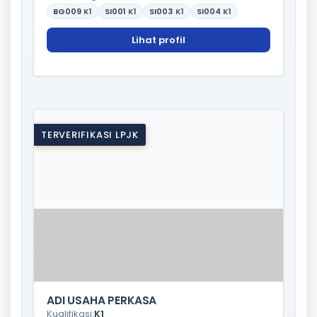
BG009
K1
SI001
K1
SI003
K1
SI004
K1
Lihat profil
TERVERIFIKASI LPJK
ADI USAHA PERKASA
Kualifikasi:
K1