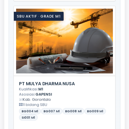
SBU AKTIF · GRADE M1
PT MULYA DHARMA NUSA
Kualifikasi:
M1
Asosiasi:
GAPENSI
Kab. Gorontalo
11 bidang SBU
BG004
M1
BG007
M1
BG008
M1
BG009
M1
SI001
M1