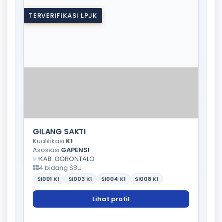
TERVERIFIKASI LPJK
GILANG SAKTI
Kualifikasi:
K1
Asosiasi:
GAPENSI
KAB. GORONTALO
4 bidang SBU
SI001
K1
SI003
K1
SI004
K1
SI008
K1
Lihat profil