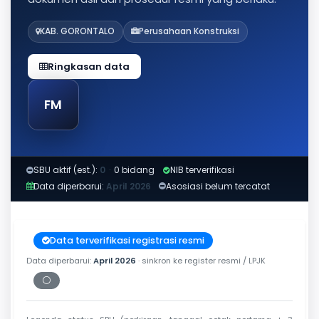
KAB. GORONTALO
Perusahaan Konstruksi
Ringkasan data
FM
SBU aktif (est.):
0
·
0 bidang
NIB terverifikasi
Data diperbarui:
April 2026
Asosiasi belum tercatat
Data terverifikasi registrasi resmi
Data diperbarui:
April 2026
· sinkron ke register resmi / LPJK
⚪
Periksa tanggal cetak