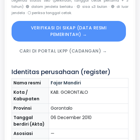
Legenda status SBU (perkiraan, tanggal cetak pertama + 3
tahun):
🟢
dalam jendela berlaku ·
🟡
sisa ≤3 bulan ·
🔴
di luar
jendela ·
⚪
periksa tanggal cetak.
VERIFIKASI DI SIKAP (DATA RESMI
PEMERINTAH) →
CARI DI PORTAL LKPP (CADANGAN) →
Identitas perusahaan (register)
Nama resmi
Fajar Mandiri
Kota /
KAB. GORONTALO
Kabupaten
Provinsi
Gorontalo
Tanggal
06 December 2010
berdiri (Akta)
Asosiasi
—