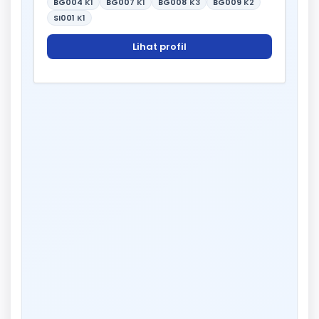
BG004
K1
BG007
K1
BG008
K3
BG009
K2
SI001
K1
Lihat profil