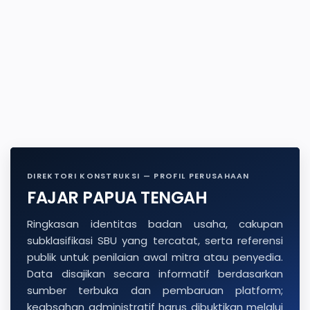
DIREKTORI KONSTRUKSI — PROFIL PERUSAHAAN
FAJAR PAPUA TENGAH
Ringkasan identitas badan usaha, cakupan
subklasifikasi SBU yang tercatat, serta referensi
publik untuk penilaian awal mitra atau penyedia.
Data disajikan secara informatif berdasarkan
sumber terbuka dan pembaruan platform;
keabsahan administratif harus dibuktikan melalui