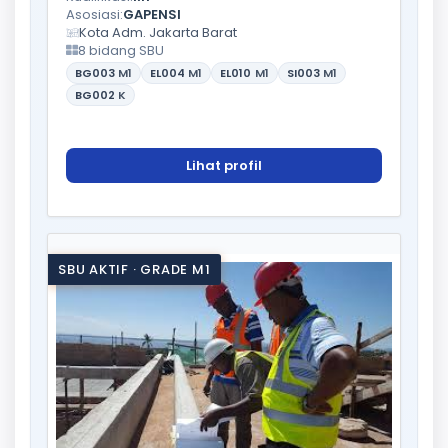
Asosiasi:
GAPENSI
Kota Adm. Jakarta Barat
8 bidang SBU
BG003
M1
EL004
M1
EL010
M1
SI003
M1
BG002
K
Lihat profil
SBU AKTIF · GRADE M1