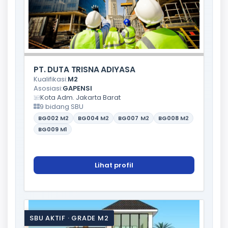
PT. DUTA TRISNA ADIYASA
Kualifikasi:
M2
Asosiasi:
GAPENSI
Kota Adm. Jakarta Barat
9 bidang SBU
BG002
M2
BG004
M2
BG007
M2
BG008
M2
BG009
M1
Lihat profil
SBU AKTIF · GRADE M2