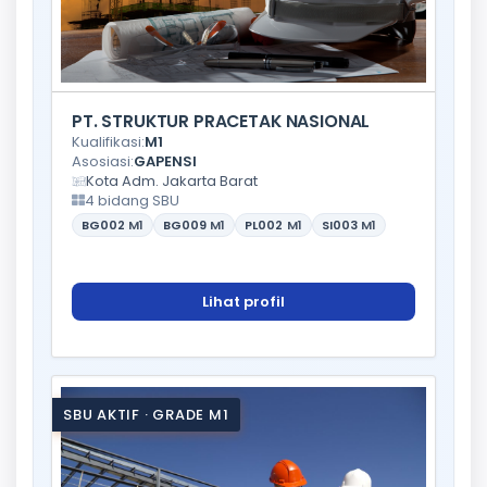
PT. STRUKTUR PRACETAK NASIONAL
Kualifikasi:
M1
Asosiasi:
GAPENSI
Kota Adm. Jakarta Barat
4 bidang SBU
BG002
M1
BG009
M1
PL002
M1
SI003
M1
Lihat profil
SBU AKTIF · GRADE M1