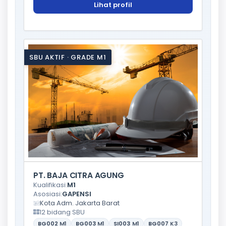
Lihat profil
SBU AKTIF · GRADE M1
PT. BAJA CITRA AGUNG
Kualifikasi:
M1
Asosiasi:
GAPENSI
Kota Adm. Jakarta Barat
12 bidang SBU
BG002
M1
BG003
M1
SI003
M1
BG007
K3