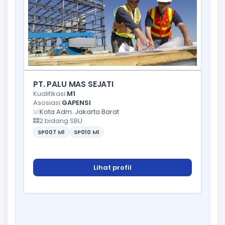
PT. PALU MAS SEJATI
Kualifikasi:
M1
Asosiasi:
GAPENSI
Kota Adm. Jakarta Barat
2 bidang SBU
SP007
M1
SP010
M1
Lihat profil