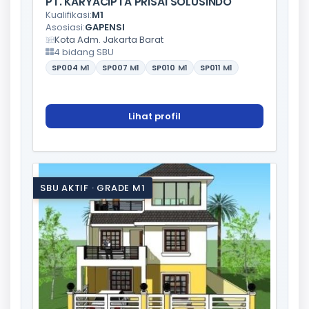
PT. KARYACIPTA PRISAI SOLUSINDO
Kualifikasi:
M1
Asosiasi:
GAPENSI
Kota Adm. Jakarta Barat
4 bidang SBU
SP004
M1
SP007
M1
SP010
M1
SP011
M1
Lihat profil
SBU AKTIF · GRADE M1