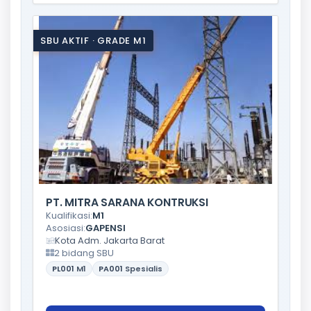
SBU AKTIF · GRADE M1
PT. MITRA SARANA KONTRUKSI
Kualifikasi:
M1
Asosiasi:
GAPENSI
Kota Adm. Jakarta Barat
2 bidang SBU
PL001
M1
PA001
Spesialis