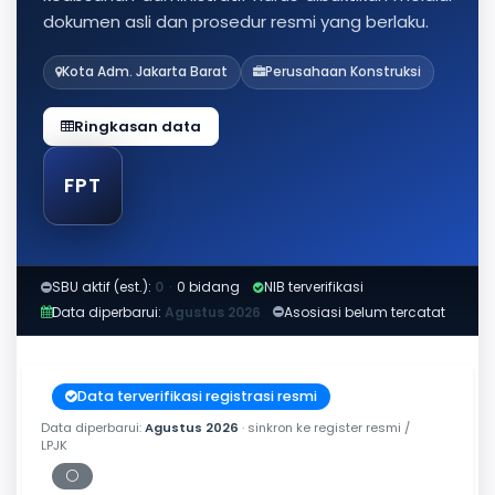
dokumen asli dan prosedur resmi yang berlaku.
Kota Adm. Jakarta Barat
Perusahaan Konstruksi
Ringkasan data
FPT
SBU aktif (est.):
0
·
0 bidang
NIB terverifikasi
Data diperbarui:
Agustus 2026
Asosiasi belum tercatat
Data terverifikasi registrasi resmi
Data diperbarui:
Agustus 2026
· sinkron ke register resmi /
LPJK
⚪
Periksa tanggal cetak