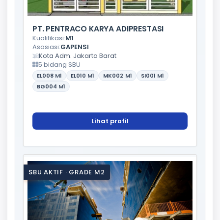
PT. PENTRACO KARYA ADIPRESTASI
Kualifikasi:
M1
Asosiasi:
GAPENSI
Kota Adm. Jakarta Barat
5 bidang SBU
EL008
M1
EL010
M1
MK002
M1
SI001
M1
BG004
M1
Lihat profil
SBU AKTIF · GRADE M2