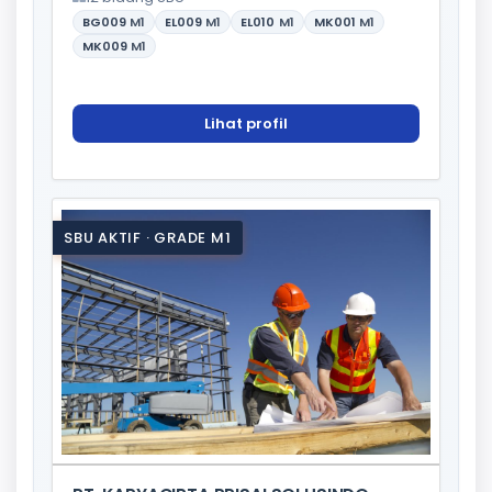
BG009
M1
EL009
M1
EL010
M1
MK001
M1
MK009
M1
Lihat profil
SBU AKTIF · GRADE M1