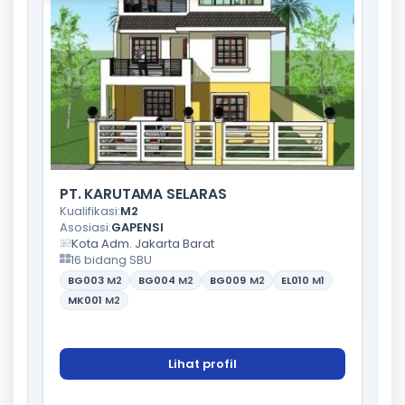
PT. KARUTAMA SELARAS
Kualifikasi:
M2
Asosiasi:
GAPENSI
Kota Adm. Jakarta Barat
16 bidang SBU
BG003
M2
BG004
M2
BG009
M2
EL010
M1
MK001
M2
Lihat profil