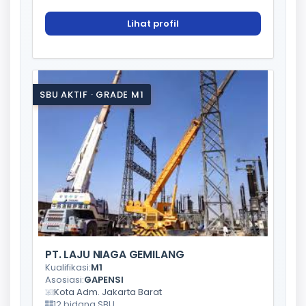
Lihat profil
SBU AKTIF · GRADE M1
PT. LAJU NIAGA GEMILANG
Kualifikasi:
M1
Asosiasi:
GAPENSI
Kota Adm. Jakarta Barat
12 bidang SBU