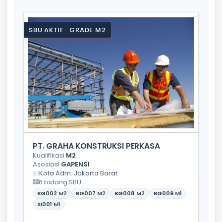
SBU AKTIF · GRADE M2
PT. GRAHA KONSTRUKSI PERKASA
Kualifikasi:
M2
Asosiasi:
GAPENSI
Kota Adm. Jakarta Barat
6 bidang SBU
BG002
M2
BG007
M2
BG008
M2
BG009
M1
SI001
M1