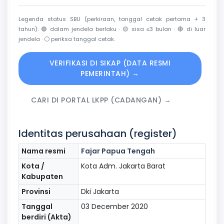
Legenda status SBU (perkiraan, tanggal cetak pertama + 3
tahun):
🟢
dalam jendela berlaku ·
🟡
sisa ≤3 bulan ·
🔴
di luar
jendela ·
⚪
periksa tanggal cetak.
VERIFIKASI DI SIKAP (DATA RESMI
PEMERINTAH) →
CARI DI PORTAL LKPP (CADANGAN) →
Identitas perusahaan (register)
Nama resmi
Fajar Papua Tengah
Kota /
Kota Adm. Jakarta Barat
Kabupaten
Provinsi
Dki Jakarta
Tanggal
03 December 2020
berdiri (Akta)