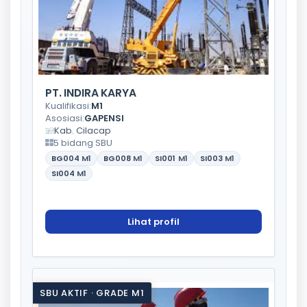
PT. INDIRA KARYA
Kualifikasi:
M1
Asosiasi:
GAPENSI
Kab. Cilacap
5 bidang SBU
BG004
M1
BG008
M1
SI001
M1
SI003
M1
SI004
M1
Lihat profil
SBU AKTIF · GRADE M1