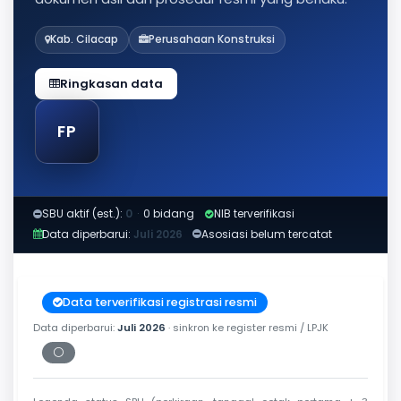
Kab. Cilacap
Perusahaan Konstruksi
Ringkasan data
FP
SBU aktif (est.):
0
·
0 bidang
NIB terverifikasi
Data diperbarui:
Juli 2026
Asosiasi belum tercatat
Data terverifikasi registrasi resmi
Data diperbarui:
Juli 2026
· sinkron ke register resmi / LPJK
⚪
Periksa tanggal cetak