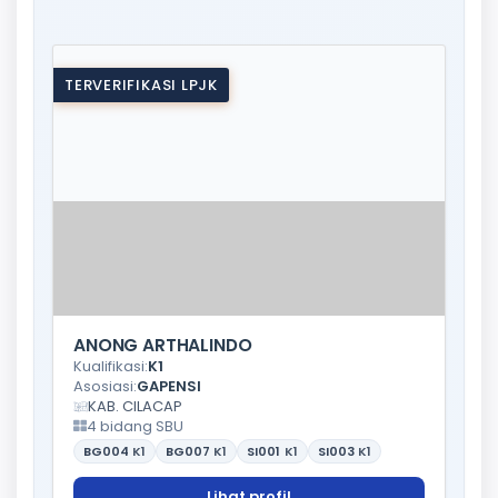
TERVERIFIKASI LPJK
ANONG ARTHALINDO
Kualifikasi:
K1
Asosiasi:
GAPENSI
KAB. CILACAP
4 bidang SBU
BG004
K1
BG007
K1
SI001
K1
SI003
K1
Lihat profil