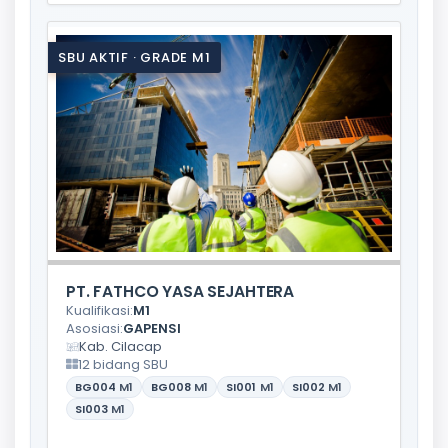
SBU AKTIF · GRADE M1
PT. FATHCO YASA SEJAHTERA
Kualifikasi:
M1
Asosiasi:
GAPENSI
Kab. Cilacap
12 bidang SBU
BG004
M1
BG008
M1
SI001
M1
SI002
M1
SI003
M1