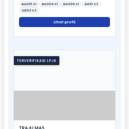
BG001
K1
BG004
K1
BG009
K1
SI001
K2
SI003
K3
Lihat profil
TERVERIFIKASI LPJK
TRAJU MAS