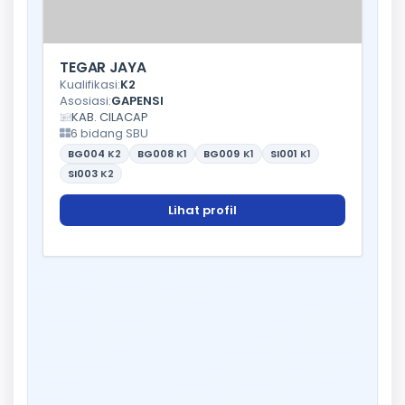
TEGAR JAYA
Kualifikasi:
K2
Asosiasi:
GAPENSI
KAB. CILACAP
6 bidang SBU
BG004
K2
BG008
K1
BG009
K1
SI001
K1
SI003
K2
Lihat profil