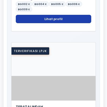
BG002
K
BG004
K
BG005
K
BG006
K
BG009
K
Lihat profil
TERVERIFIKASI LPJK
TERATAI INDAH