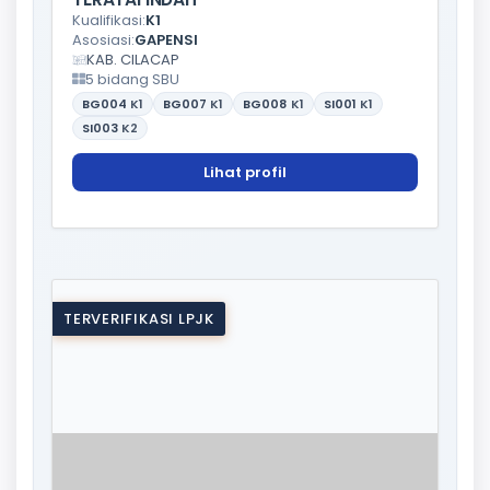
Kualifikasi:
K1
Asosiasi:
GAPENSI
KAB. CILACAP
5 bidang SBU
BG004
K1
BG007
K1
BG008
K1
SI001
K1
SI003
K2
Lihat profil
TERVERIFIKASI LPJK