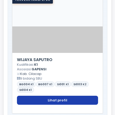
WIJAYA SAPUTRO
Kualifikasi:
K1
Asosiasi:
GAPENSI
Kab. Cilacap
9 bidang SBU
BG004
K1
BG007
K1
SI001
K1
SI003
K2
SI004
K1
Lihat profil