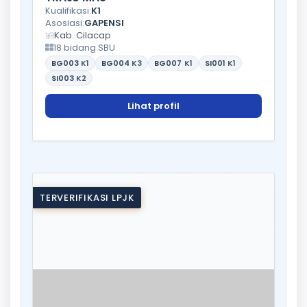
Kualifikasi:
K1
Asosiasi:
GAPENSI
Kab. Cilacap
18 bidang SBU
BG003
K1
BG004
K3
BG007
K1
SI001
K1
SI003
K2
Lihat profil
TERVERIFIKASI LPJK