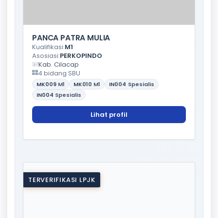
PANCA PATRA MULIA
Kualifikasi:
M1
Asosiasi:
PERKOPINDO
Kab. Cilacap
4 bidang SBU
MK009
M1
MK010
M1
IN004
Spesialis
IN004
Spesialis
Lihat profil
TERVERIFIKASI LPJK