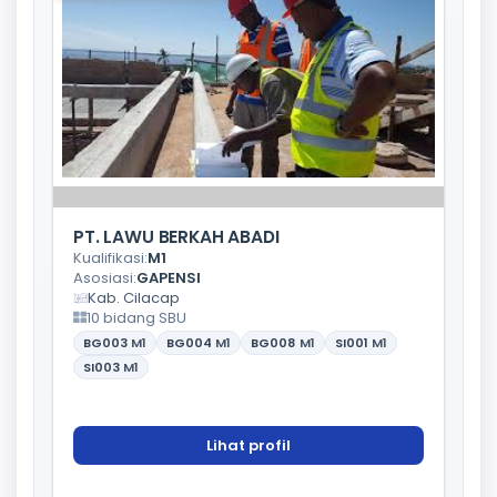
PT. LAWU BERKAH ABADI
Kualifikasi:
M1
Asosiasi:
GAPENSI
Kab. Cilacap
10 bidang SBU
BG003
M1
BG004
M1
BG008
M1
SI001
M1
SI003
M1
Lihat profil