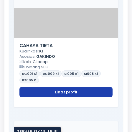
CAHAYA TIRTA
Kualifikasi:
K1
Asosiasi:
GAKINDO
Kab. Cilacap
5 bidang SBU
BG001
K1
BG009
K1
SI005
K1
SI008
K1
BS005
K
Lihat profil
TERVERIFIKASI LPJK