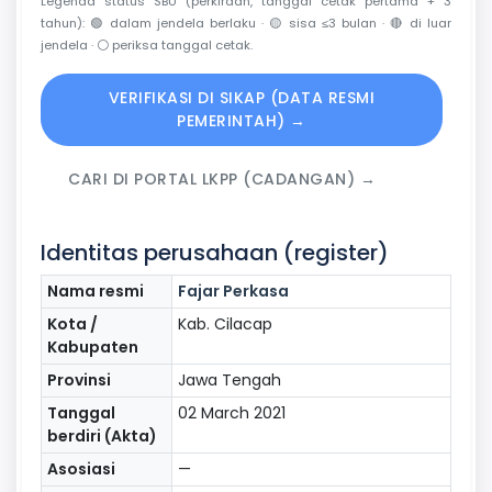
Legenda status SBU (perkiraan, tanggal cetak pertama + 3
tahun):
🟢
dalam jendela berlaku ·
🟡
sisa ≤3 bulan ·
🔴
di luar
jendela ·
⚪
periksa tanggal cetak.
VERIFIKASI DI SIKAP (DATA RESMI
PEMERINTAH) →
CARI DI PORTAL LKPP (CADANGAN) →
Identitas perusahaan (register)
Nama resmi
Fajar Perkasa
Kota /
Kab. Cilacap
Kabupaten
Provinsi
Jawa Tengah
Tanggal
02 March 2021
berdiri (Akta)
Asosiasi
—