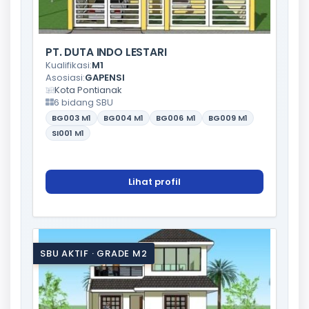
PT. DUTA INDO LESTARI
Kualifikasi:
M1
Asosiasi:
GAPENSI
Kota Pontianak
6 bidang SBU
BG003
M1
BG004
M1
BG006
M1
BG009
M1
SI001
M1
Lihat profil
SBU AKTIF · GRADE M2