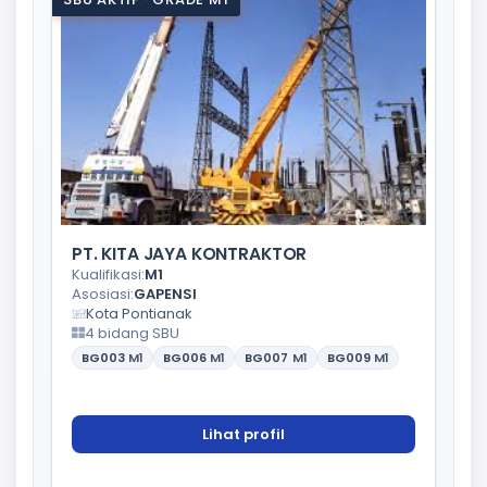
PT. KITA JAYA KONTRAKTOR
Kualifikasi:
M1
Asosiasi:
GAPENSI
Kota Pontianak
4 bidang SBU
BG003
M1
BG006
M1
BG007
M1
BG009
M1
Lihat profil