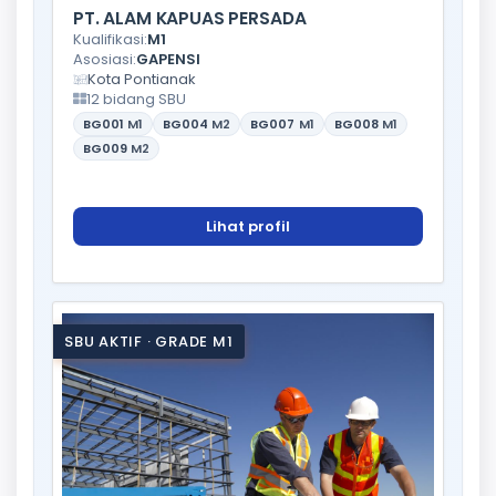
PT. ALAM KAPUAS PERSADA
Kualifikasi:
M1
Asosiasi:
GAPENSI
Kota Pontianak
12 bidang SBU
BG001
M1
BG004
M2
BG007
M1
BG008
M1
BG009
M2
Lihat profil
SBU AKTIF · GRADE M1