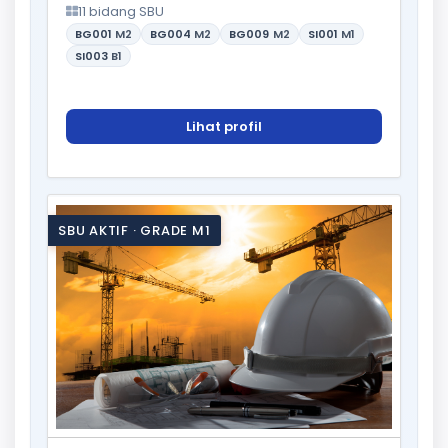
11 bidang SBU
BG001
M2
BG004
M2
BG009
M2
SI001
M1
SI003
B1
Lihat profil
SBU AKTIF · GRADE M1