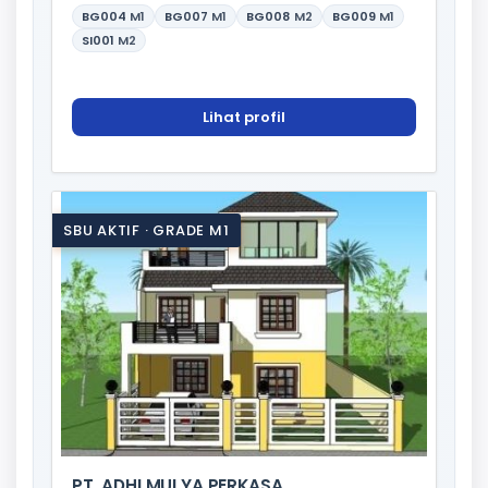
BG004
M1
BG007
M1
BG008
M2
BG009
M1
SI001
M2
Lihat profil
SBU AKTIF · GRADE M1
PT. ADHI MULYA PERKASA