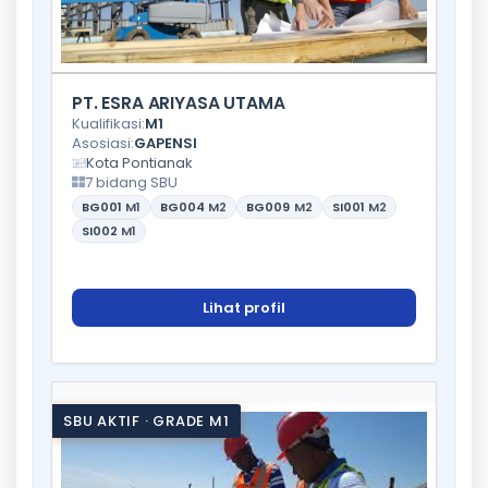
PT. ESRA ARIYASA UTAMA
Kualifikasi:
M1
Asosiasi:
GAPENSI
Kota Pontianak
7 bidang SBU
BG001
M1
BG004
M2
BG009
M2
SI001
M2
SI002
M1
Lihat profil
SBU AKTIF · GRADE M1