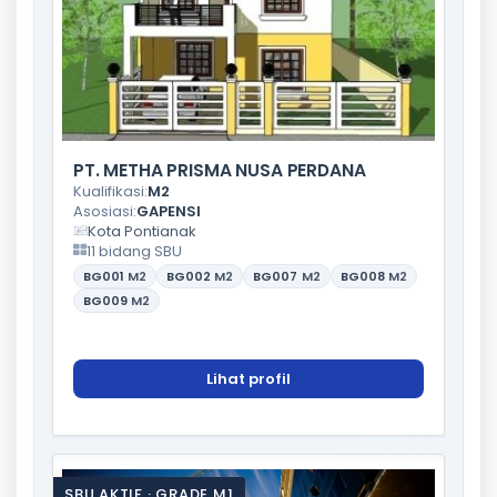
PT. METHA PRISMA NUSA PERDANA
Kualifikasi:
M2
Asosiasi:
GAPENSI
Kota Pontianak
11 bidang SBU
BG001
M2
BG002
M2
BG007
M2
BG008
M2
BG009
M2
Lihat profil
SBU AKTIF · GRADE M1