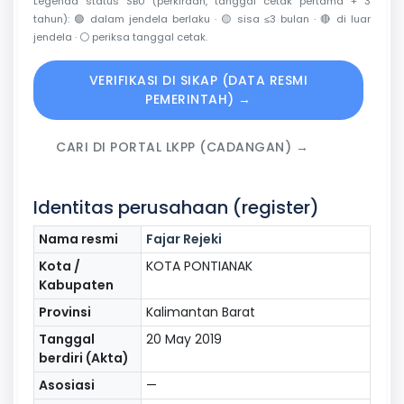
Legenda status SBU (perkiraan, tanggal cetak pertama + 3
tahun):
🟢
dalam jendela berlaku ·
🟡
sisa ≤3 bulan ·
🔴
di luar
jendela ·
⚪
periksa tanggal cetak.
VERIFIKASI DI SIKAP (DATA RESMI
PEMERINTAH) →
CARI DI PORTAL LKPP (CADANGAN) →
Identitas perusahaan (register)
Nama resmi
Fajar Rejeki
Kota /
KOTA PONTIANAK
Kabupaten
Provinsi
Kalimantan Barat
Tanggal
20 May 2019
berdiri (Akta)
Asosiasi
—