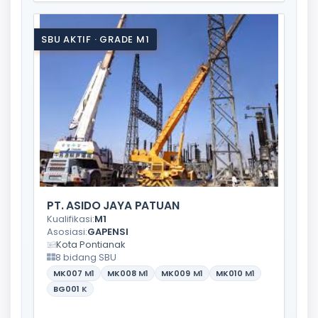
SBU AKTIF · GRADE M1
PT. ASIDO JAYA PATUAN
Kualifikasi:
M1
Asosiasi:
GAPENSI
Kota Pontianak
8 bidang SBU
MK007
M1
MK008
M1
MK009
M1
MK010
M1
BG001
K