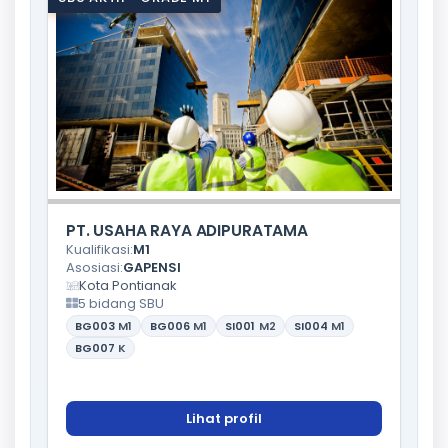
PT. USAHA RAYA ADIPURATAMA
Kualifikasi:
M1
Asosiasi:
GAPENSI
Kota Pontianak
5 bidang SBU
BG003
M1
BG006
M1
SI001
M2
SI004
M1
BG007
K
Lihat profil