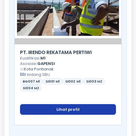
PT. IRENDO REKATAMA PERTIWI
Kualifikasi:
M1
Asosiasi:
GAPENSI
Kota Pontianak
8 bidang SBU
BG007
M1
SI001
M1
SI002
M1
SI003
M2
SI004
M2
Lihat profil