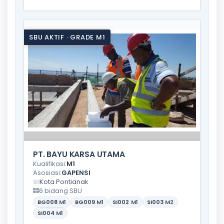
SBU AKTIF · GRADE M1
PT. BAYU KARSA UTAMA
Kualifikasi:
M1
Asosiasi:
GAPENSI
Kota Pontianak
6 bidang SBU
BG008
M1
BG009
M1
SI002
M1
SI003
M2
SI004
M1