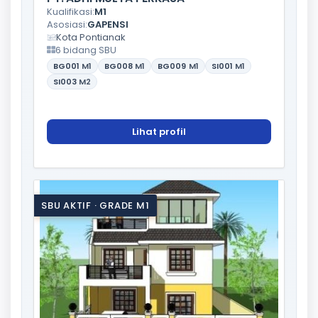
Kualifikasi:
M1
Asosiasi:
GAPENSI
Kota Pontianak
6 bidang SBU
BG001
M1
BG008
M1
BG009
M1
SI001
M1
SI003
M2
Lihat profil
SBU AKTIF · GRADE M1