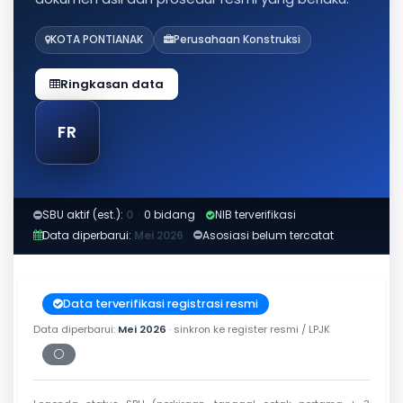
KOTA PONTIANAK
Perusahaan Konstruksi
Ringkasan data
FR
SBU aktif (est.):
0
·
0 bidang
NIB terverifikasi
Data diperbarui:
Mei 2026
Asosiasi belum tercatat
Data terverifikasi registrasi resmi
Data diperbarui:
Mei 2026
· sinkron ke register resmi / LPJK
⚪
Periksa tanggal cetak