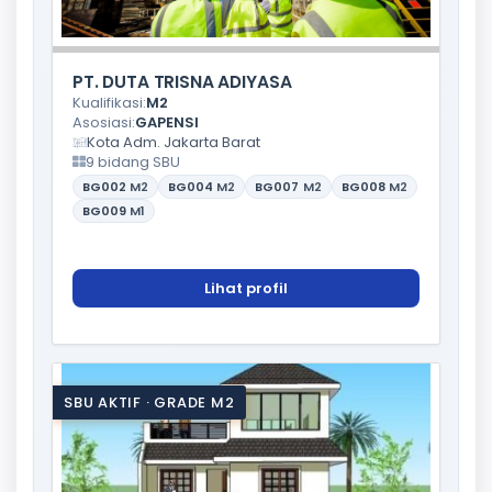
PT. DUTA TRISNA ADIYASA
Kualifikasi:
M2
Asosiasi:
GAPENSI
Kota Adm. Jakarta Barat
9 bidang SBU
BG002
M2
BG004
M2
BG007
M2
BG008
M2
BG009
M1
Lihat profil
SBU AKTIF · GRADE M2