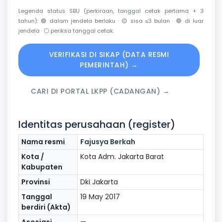
Legenda status SBU (perkiraan, tanggal cetak pertama + 3
tahun):
🟢
dalam jendela berlaku ·
🟡
sisa ≤3 bulan ·
🔴
di luar
jendela ·
⚪
periksa tanggal cetak.
VERIFIKASI DI SIKAP (DATA RESMI
PEMERINTAH) →
CARI DI PORTAL LKPP (CADANGAN) →
Identitas perusahaan (register)
Nama resmi
Fajusya Berkah
Kota /
Kota Adm. Jakarta Barat
Kabupaten
Provinsi
Dki Jakarta
Tanggal
19 May 2017
berdiri (Akta)
Asosiasi
—