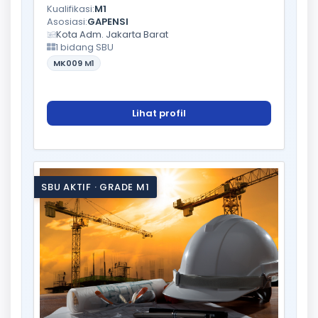
Kualifikasi:
M1
Asosiasi:
GAPENSI
Kota Adm. Jakarta Barat
1 bidang SBU
MK009
M1
Lihat profil
SBU AKTIF · GRADE M1