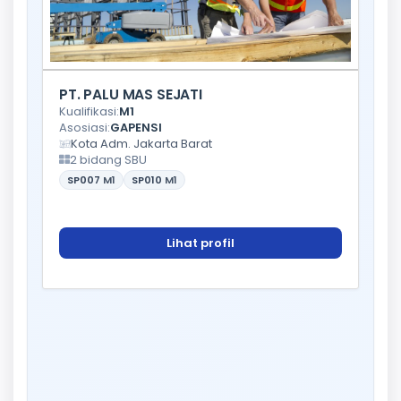
PT. PALU MAS SEJATI
Kualifikasi:
M1
Asosiasi:
GAPENSI
Kota Adm. Jakarta Barat
2 bidang SBU
SP007
M1
SP010
M1
Lihat profil