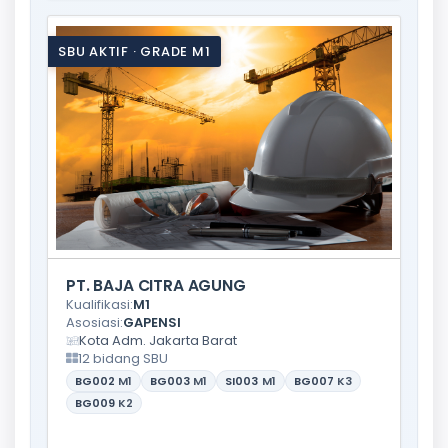
SBU AKTIF · GRADE M1
PT. BAJA CITRA AGUNG
Kualifikasi:
M1
Asosiasi:
GAPENSI
Kota Adm. Jakarta Barat
12 bidang SBU
BG002
M1
BG003
M1
SI003
M1
BG007
K3
BG009
K2