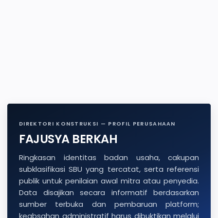
DIREKTORI KONSTRUKSI — PROFIL PERUSAHAAN
FAJUSYA BERKAH
Ringkasan identitas badan usaha, cakupan
subklasifikasi SBU yang tercatat, serta referensi
publik untuk penilaian awal mitra atau penyedia.
Data disajikan secara informatif berdasarkan
sumber terbuka dan pembaruan platform;
keabsahan administratif harus dibuktikan melalui