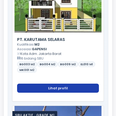
PT. KARUTAMA SELARAS
Kualifikasi:
M2
Asosiasi:
GAPENSI
Kota Adm. Jakarta Barat
16 bidang SBU
BG003
M2
BG004
M2
BG009
M2
EL010
M1
MK001
M2
Lihat profil
SBU AKTIF · GRADE M1