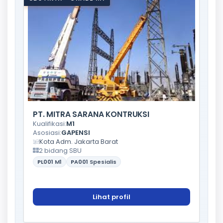
PT. MITRA SARANA KONTRUKSI
Kualifikasi:
M1
Asosiasi:
GAPENSI
Kota Adm. Jakarta Barat
2 bidang SBU
PL001
M1
PA001
Spesialis
Lihat profil