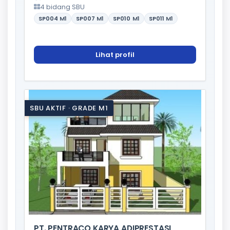
4 bidang SBU
SP004
M1
SP007
M1
SP010
M1
SP011
M1
Lihat profil
SBU AKTIF · GRADE M1
PT. PENTRACO KARYA ADIPRESTASI