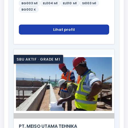
BG003
M1
EL004
M1
EL010
M1
SI003
M1
BG002
K
Lihat profil
SBU AKTIF · GRADE M1
PT. MEISO UTAMA TEHNIKA