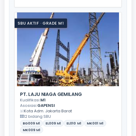
SBU AKTIF · GRADE M1
PT. LAJU NIAGA GEMILANG
Kualifikasi:
M1
Asosiasi:
GAPENSI
Kota Adm. Jakarta Barat
12 bidang SBU
BG009
M1
EL009
M1
EL010
M1
MK001
M1
MK009
M1