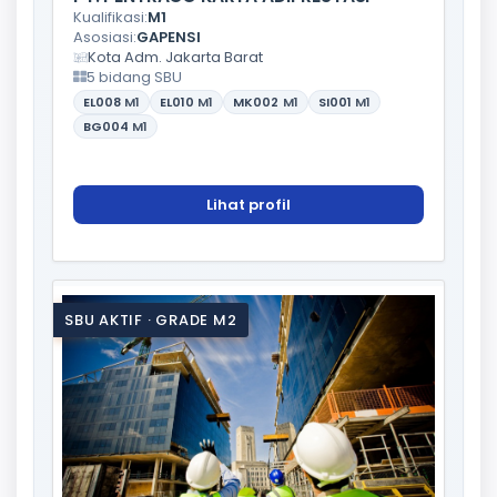
Kualifikasi:
M1
Asosiasi:
GAPENSI
Kota Adm. Jakarta Barat
5 bidang SBU
EL008
M1
EL010
M1
MK002
M1
SI001
M1
BG004
M1
Lihat profil
SBU AKTIF · GRADE M2