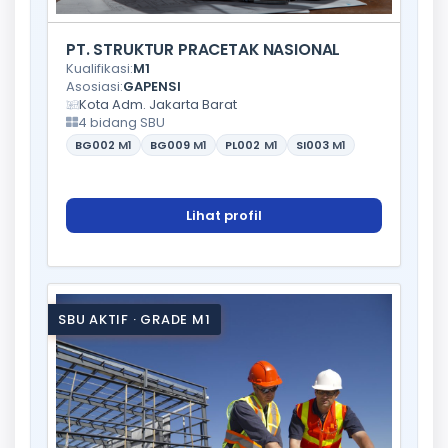
PT. STRUKTUR PRACETAK NASIONAL
Kualifikasi:
M1
Asosiasi:
GAPENSI
Kota Adm. Jakarta Barat
4 bidang SBU
BG002
M1
BG009
M1
PL002
M1
SI003
M1
Lihat profil
SBU AKTIF · GRADE M1