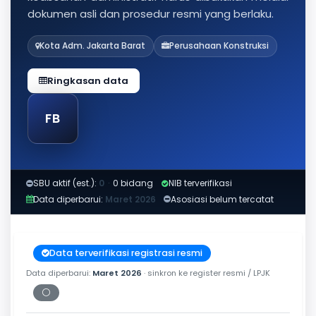
dokumen asli dan prosedur resmi yang berlaku.
Kota Adm. Jakarta Barat
Perusahaan Konstruksi
Ringkasan data
FB
SBU aktif (est.):
0
·
0 bidang
NIB terverifikasi
Data diperbarui:
Maret 2026
Asosiasi belum tercatat
Data terverifikasi registrasi resmi
Data diperbarui:
Maret 2026
· sinkron ke register resmi / LPJK
⚪
Periksa tanggal cetak