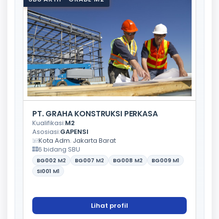
PT. GRAHA KONSTRUKSI PERKASA
Kualifikasi:
M2
Asosiasi:
GAPENSI
Kota Adm. Jakarta Barat
6 bidang SBU
BG002
M2
BG007
M2
BG008
M2
BG009
M1
SI001
M1
Lihat profil