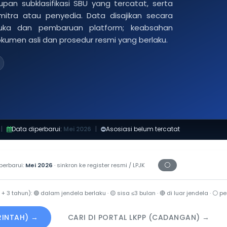
pan subklasifikasi SBU yang tercatat, serta
 mitra atau penyedia. Data disajikan secara
buka dan pembaruan platform; keabsahan
dokumen asli dan prosedur resmi yang berlaku.
|
Data diperbarui:
Mei 2026
|
Asosiasi belum tercatat
⚪
perbarui:
Mei 2026
· sinkron ke register resmi / LPJK
Periksa tanggal ce
 + 3 tahun):
🟢
dalam jendela berlaku ·
🟡
sisa ≤3 bulan ·
🔴
di luar jendela ·
⚪
per
ERINTAH) →
CARI DI PORTAL LKPP (CADANGAN) →