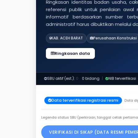
Ringkasan identitas badan usaha, caku
referensi publik untuk penilaian awal
informatif berdasarkan sumber ter
administratif harus dibuktikan melalui 
KAB. ACEH BARAT
Perusahaan Konstruksi
Ringkasan data
SBU aktif (est.):
0
·
0 bidang
|
NIB terverifikasi
Data terverifikasi registrasi resmi
Data di
Legenda status SBU (perkiraan, tanggal cetak pertama
VERIFIKASI DI SIKAP (DATA RESMI PEM