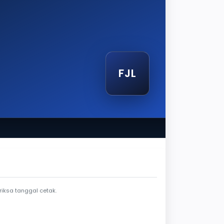
FJL
tak
iksa tanggal cetak.