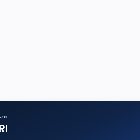
AAN
RI