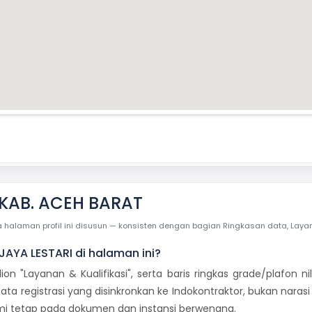
 KAB. ACEH BARAT
laman profil ini disusun — konsisten dengan bagian Ringkasan data, Layanan 
 JAYA LESTARI di halaman ini?
dion "Layanan & Kualifikasi", serta baris ringkas grade/plafon
ata registrasi yang disinkronkan ke Indokontraktor, bukan naras
esmi tetap pada dokumen dan instansi berwenang.