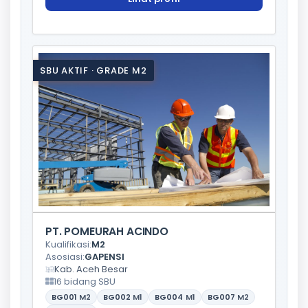
SBU AKTIF · GRADE M2
PT. POMEURAH ACINDO
Kualifikasi:
M2
Asosiasi:
GAPENSI
Kab. Aceh Besar
16 bidang SBU
BG001
M2
BG002
M1
BG004
M1
BG007
M2