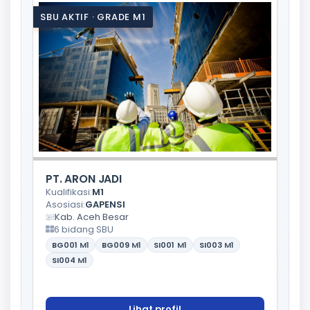
SBU AKTIF · GRADE M1
PT. ARON JADI
Kualifikasi:
M1
Asosiasi:
GAPENSI
Kab. Aceh Besar
6 bidang SBU
BG001
M1
BG009
M1
SI001
M1
SI003
M1
SI004
M1
Lihat profil