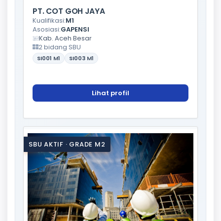
PT. COT GOH JAYA
Kualifikasi:
M1
Asosiasi:
GAPENSI
Kab. Aceh Besar
2 bidang SBU
SI001
M1
SI003
M1
Lihat profil
SBU AKTIF · GRADE M2