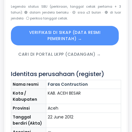
Legenda status SBU (perkiraan, tanggal cetak pertama + 3
tahun):
🟢
dalam jendela berlaku ·
🟡
sisa ≤3 bulan ·
🔴
di luar
jendela ·
⚪
periksa tanggal cetak.
VERIFIKASI DI SIKAP (DATA RESMI
PEMERINTAH) →
CARI DI PORTAL LKPP (CADANGAN) →
Identitas perusahaan (register)
Nama resmi
Faras Contruction
Kota /
KAB. ACEH BESAR
Kabupaten
Provinsi
Aceh
Tanggal
22 June 2012
berdiri (Akta)
Asosiasi
—