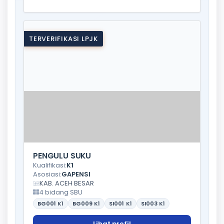
TERVERIFIKASI LPJK
PENGULU SUKU
Kualifikasi:
K1
Asosiasi:
GAPENSI
KAB. ACEH BESAR
4 bidang SBU
BG001
K1
BG009
K1
SI001
K1
SI003
K1
Lihat profil