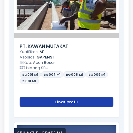
PT. KAWAN MUFAKAT
Kualifikasi:
M1
Asosiasi:
GAPENSI
Kab. Aceh Besar
7 bidang SBU
BG001
M1
BG007
M1
BG008
M1
BG009
M1
SI001
M1
Lihat profil
SBU AKTIF · GRADE M1