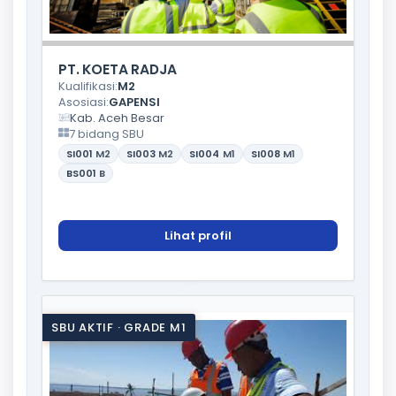
PT. KOETA RADJA
Kualifikasi:
M2
Asosiasi:
GAPENSI
Kab. Aceh Besar
7 bidang SBU
SI001
M2
SI003
M2
SI004
M1
SI008
M1
BS001
B
Lihat profil
SBU AKTIF · GRADE M1