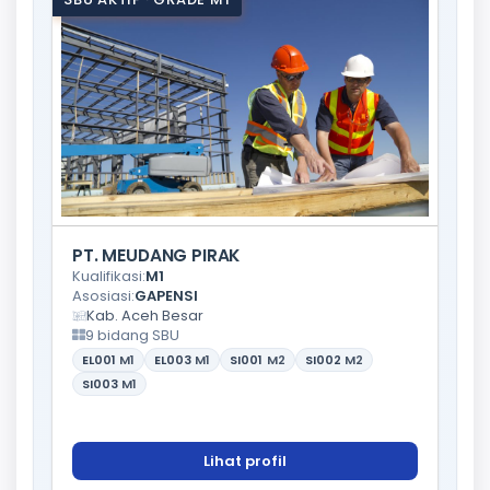
PT. MEUDANG PIRAK
Kualifikasi:
M1
Asosiasi:
GAPENSI
Kab. Aceh Besar
9 bidang SBU
EL001
M1
EL003
M1
SI001
M2
SI002
M2
SI003
M1
Lihat profil