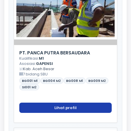
PT. PANCA PUTRA BERSAUDARA
Kualifikasi:
M1
Asosiasi:
GAPENSI
Kab. Aceh Besar
7 bidang SBU
BG001
M1
BG004
M2
BG008
M1
BG009
M2
SI001
M2
Lihat profil