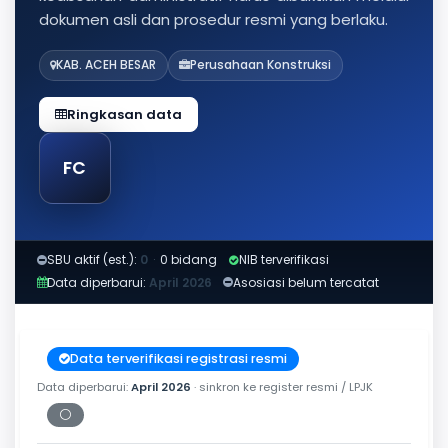
dokumen asli dan prosedur resmi yang berlaku.
KAB. ACEH BESAR
Perusahaan Konstruksi
Ringkasan data
FC
SBU aktif (est.):
0
·
0 bidang
NIB terverifikasi
Data diperbarui:
April 2026
Asosiasi belum tercatat
Data terverifikasi registrasi resmi
Data diperbarui:
April 2026
· sinkron ke register resmi / LPJK
⚪
Periksa tanggal cetak