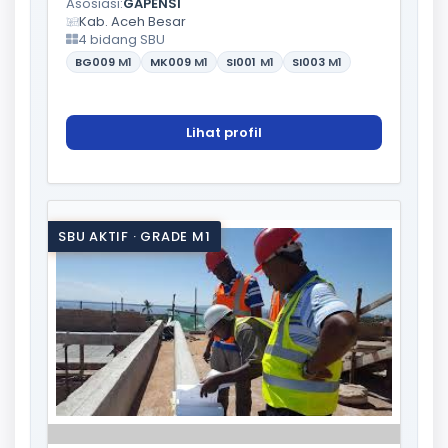
Asosiasi:
GAPENSI
Kab. Aceh Besar
4 bidang SBU
BG009
M1
MK009
M1
SI001
M1
SI003
M1
Lihat profil
SBU AKTIF · GRADE M1