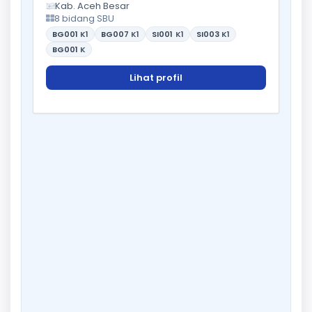
Kab. Aceh Besar
8 bidang SBU
BG001
K1
BG007
K1
SI001
K1
SI003
K1
BG001
K
Lihat profil