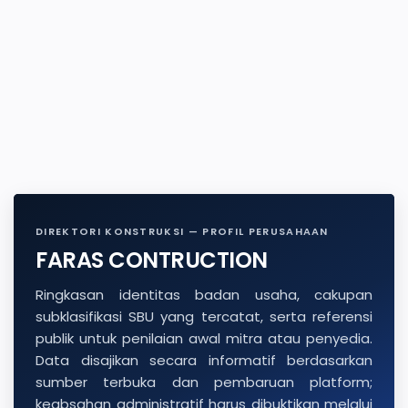
DIREKTORI KONSTRUKSI — PROFIL PERUSAHAAN
FARAS CONTRUCTION
Ringkasan identitas badan usaha, cakupan
subklasifikasi SBU yang tercatat, serta referensi
publik untuk penilaian awal mitra atau penyedia.
Data disajikan secara informatif berdasarkan
sumber terbuka dan pembaruan platform;
keabsahan administratif harus dibuktikan melalui