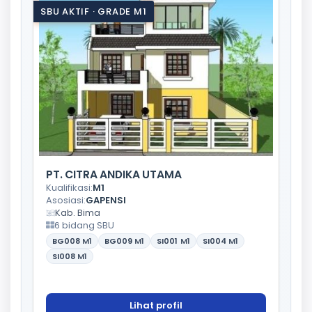
SBU AKTIF · GRADE M1
PT. CITRA ANDIKA UTAMA
Kualifikasi:
M1
Asosiasi:
GAPENSI
Kab. Bima
6 bidang SBU
BG008
M1
BG009
M1
SI001
M1
SI004
M1
SI008
M1
Lihat profil