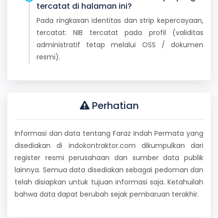
tercatat di halaman ini?
Pada ringkasan identitas dan strip kepercayaan,
tercatat: NIB tercatat pada profil (validitas
administratif tetap melalui OSS / dokumen
resmi).
Perhatian
Informasi dan data tentang Faraz Indah Permata yang
disediakan di indokontraktor.com dikumpulkan dari
register resmi perusahaan dan sumber data publik
lainnya. Semua data disediakan sebagai pedoman dan
telah disiapkan untuk tujuan informasi saja. Ketahuilah
bahwa data dapat berubah sejak pembaruan terakhir.