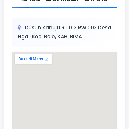
Dusun Kabuju RT.013 RW.003 Desa
Ngali Kec. Belo, KAB. BIMA