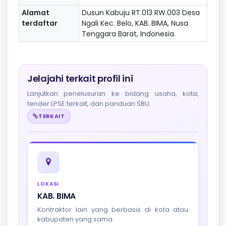
Alamat
Dusun Kabuju RT.013 RW.003 Desa
terdaftar
Ngali Kec. Belo, KAB. BIMA, Nusa
Tenggara Barat, Indonesia.
Jelajahi terkait profil ini
Lanjutkan penelusuran ke bidang usaha, kota,
tender LPSE terkait, dan panduan SBU.
TERKAIT
LOKASI
KAB. BIMA
Kontraktor lain yang berbasis di kota atau
kabupaten yang sama.