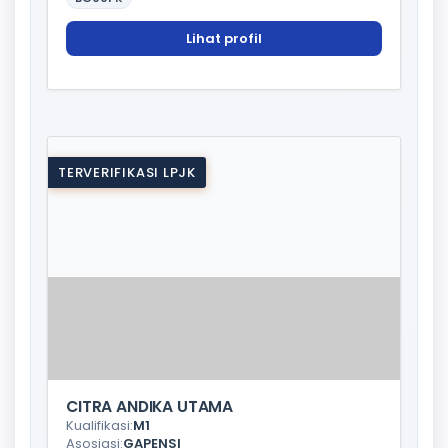
Lihat profil
TERVERIFIKASI LPJK
CITRA ANDIKA UTAMA
Kualifikasi:
M1
Asosiasi:
GAPENSI