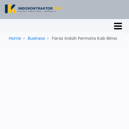
Home
Business
Faraz Indah Permata Kab Bima