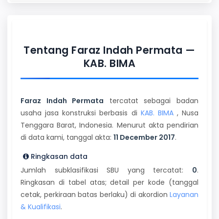
Tentang Faraz Indah Permata —
KAB. BIMA
Faraz Indah Permata
tercatat sebagai badan
usaha jasa konstruksi berbasis di
KAB. BIMA
, Nusa
Tenggara Barat, Indonesia. Menurut akta pendirian
di data kami, tanggal akta:
11 December 2017
.
Ringkasan data
Jumlah subklasifikasi SBU yang tercatat:
0
.
Ringkasan di tabel atas; detail per kode (tanggal
cetak, perkiraan batas berlaku) di akordion
Layanan
& Kualifikasi
.