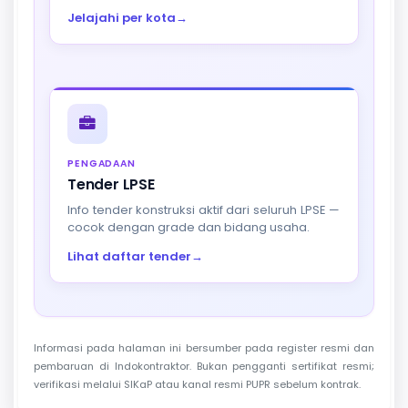
Jelajahi per kota
→
PENGADAAN
Tender LPSE
Info tender konstruksi aktif dari seluruh LPSE —
cocok dengan grade dan bidang usaha.
Lihat daftar tender
→
Informasi pada halaman ini bersumber pada register resmi dan
pembaruan di Indokontraktor. Bukan pengganti sertifikat resmi;
verifikasi melalui SIKaP atau kanal resmi PUPR sebelum kontrak.