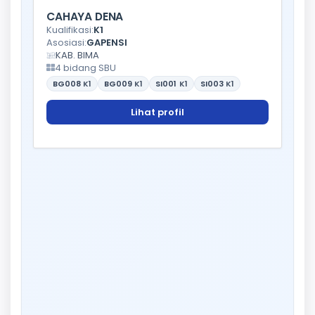
CAHAYA DENA
Kualifikasi:
K1
Asosiasi:
GAPENSI
KAB. BIMA
4 bidang SBU
BG008
K1
BG009
K1
SI001
K1
SI003
K1
Lihat profil