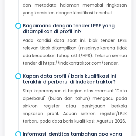
dan metadata halaman memakai ringkasan
yang konsisten dengan klasifikasi tersebut.
Bagaimana dengan tender LPSE yang
ditampilkan di profil ini?
Pada kondisi data saat ini, blok tender LPSE
relevan tidak ditampilkan (misalnya karena tidak
ada kecocokan tahap aktif/HPS). Telusuri semua
tender di https://indokontraktor.com/tender.
Kapan data profil / baris kualifikasi ini
terakhir diperbarui di Indokontraktor?
Strip kepercayaan di bagian atas memuat "Data
diperbarui" (bulan dan tahun) mengacu pada
sinkron register atau peninjauan berkala
ringkasan profil. Acuan sinkron register/LPJK
terbaru pada data baris kualifikasi: Agustus 2026.
Informasi identitas tambahan apa yang