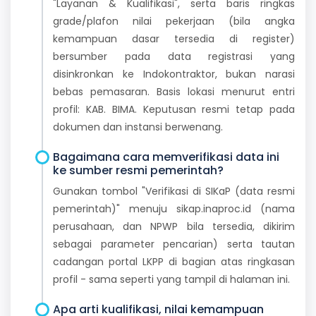
"Layanan & Kualifikasi", serta baris ringkas
grade/plafon nilai pekerjaan (bila angka
kemampuan dasar tersedia di register)
bersumber pada data registrasi yang
disinkronkan ke Indokontraktor, bukan narasi
bebas pemasaran. Basis lokasi menurut entri
profil: KAB. BIMA. Keputusan resmi tetap pada
dokumen dan instansi berwenang.
Bagaimana cara memverifikasi data ini
ke sumber resmi pemerintah?
Gunakan tombol "Verifikasi di SIKaP (data resmi
pemerintah)" menuju sikap.inaproc.id (nama
perusahaan, dan NPWP bila tersedia, dikirim
sebagai parameter pencarian) serta tautan
cadangan portal LKPP di bagian atas ringkasan
profil - sama seperti yang tampil di halaman ini.
Apa arti kualifikasi, nilai kemampuan