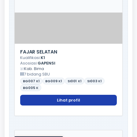
FAJAR SELATAN
Kualifikasi:
K1
Asosiasi:
GAPENSI
Kab. Bima
7 bidang SBU
BG007
K1
BG009
K1
SI001
K1
SI003
K1
BG005
K
Lihat profil