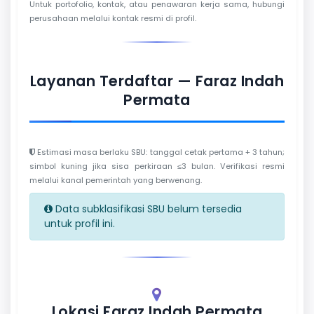
Untuk portofolio, kontak, atau penawaran kerja sama, hubungi
perusahaan melalui kontak resmi di profil.
Layanan Terdaftar — Faraz Indah
Permata
Estimasi masa berlaku SBU: tanggal cetak pertama + 3 tahun;
simbol kuning jika sisa perkiraan ≤3 bulan. Verifikasi resmi
melalui kanal pemerintah yang berwenang.
Data subklasifikasi SBU belum tersedia
untuk profil ini.
Lokasi Faraz Indah Permata