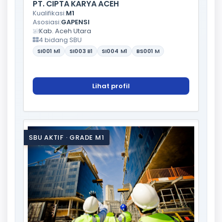
PT. CIPTA KARYA ACEH
Kualifikasi:
M1
Asosiasi:
GAPENSI
Kab. Aceh Utara
4 bidang SBU
SI001
M1
SI003
B1
SI004
M1
BS001
M
Lihat profil
SBU AKTIF · GRADE M1