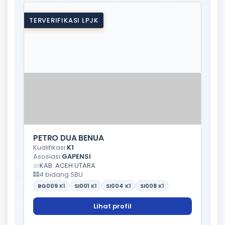
TERVERIFIKASI LPJK
PETRO DUA BENUA
Kualifikasi:
K1
Asosiasi:
GAPENSI
KAB. ACEH UTARA
4 bidang SBU
BG009
K1
SI001
K1
SI004
K1
SI008
K1
Lihat profil