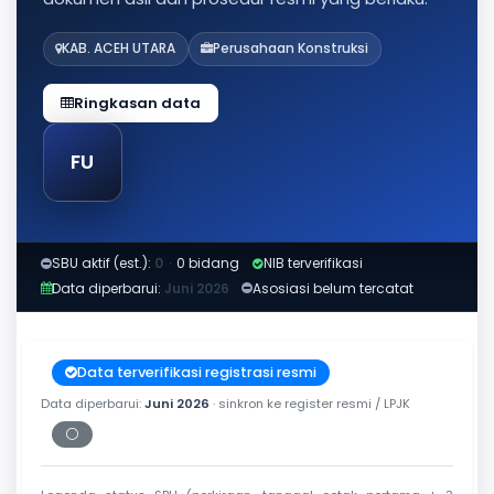
KAB. ACEH UTARA
Perusahaan Konstruksi
Ringkasan data
FU
SBU aktif (est.):
0
·
0 bidang
NIB terverifikasi
Data diperbarui:
Juni 2026
Asosiasi belum tercatat
Data terverifikasi registrasi resmi
Data diperbarui:
Juni 2026
· sinkron ke register resmi / LPJK
⚪
Periksa tanggal cetak