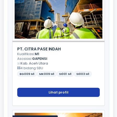
PT. CITRA PASE INDAH
Kualifikasi:
M1
Asosiasi:
GAPENSI
Kab. Aceh Utara
4 bidang SBU
BG009
M1
MK009
M1
SI001
M1
SI003
M1
Lihat profil