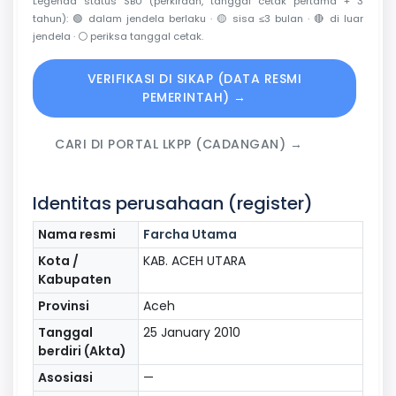
Legenda status SBU (perkiraan, tanggal cetak pertama + 3
tahun):
🟢
dalam jendela berlaku ·
🟡
sisa ≤3 bulan ·
🔴
di luar
jendela ·
⚪
periksa tanggal cetak.
VERIFIKASI DI SIKAP (DATA RESMI
PEMERINTAH) →
CARI DI PORTAL LKPP (CADANGAN) →
Identitas perusahaan (register)
Nama resmi
Farcha Utama
Kota /
KAB. ACEH UTARA
Kabupaten
Provinsi
Aceh
Tanggal
25 January 2010
berdiri (Akta)
Asosiasi
—