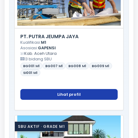
PT. PUTRA JEUMPA JAYA
Kualifikasi:
M1
Asosiasi:
GAPENSI
Kab. Aceh Utara
13 bidang SBU
BG001
M1
BG007
M1
BG008
M1
BG009
M1
SI001
M1
Lihat profil
SBU AKTIF · GRADE M1