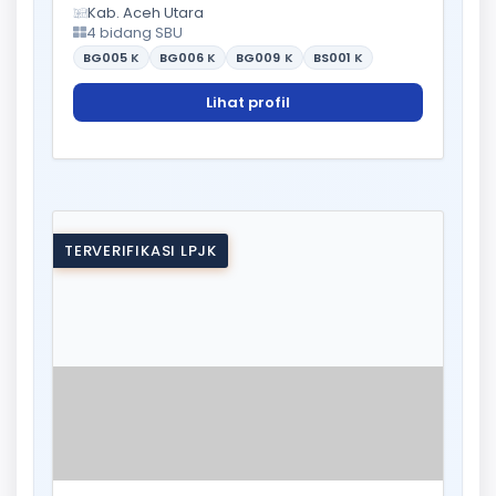
Kab. Aceh Utara
4 bidang SBU
BG005
K
BG006
K
BG009
K
BS001
K
Lihat profil
TERVERIFIKASI LPJK