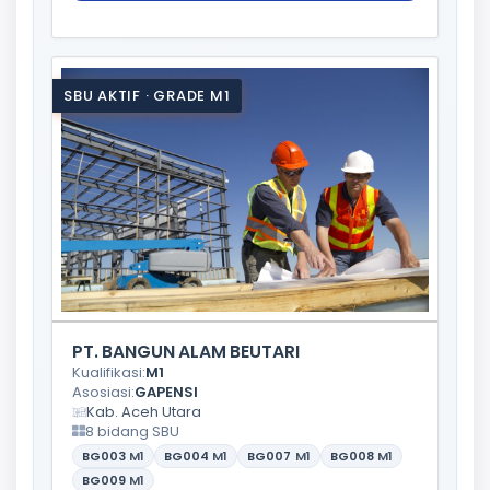
SBU AKTIF · GRADE M1
PT. BANGUN ALAM BEUTARI
Kualifikasi:
M1
Asosiasi:
GAPENSI
Kab. Aceh Utara
8 bidang SBU
BG003
M1
BG004
M1
BG007
M1
BG008
M1
BG009
M1