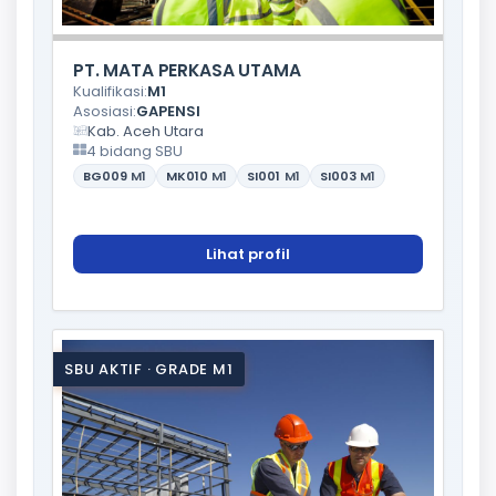
PT. MATA PERKASA UTAMA
Kualifikasi:
M1
Asosiasi:
GAPENSI
Kab. Aceh Utara
4 bidang SBU
BG009
M1
MK010
M1
SI001
M1
SI003
M1
Lihat profil
SBU AKTIF · GRADE M1