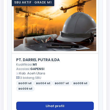
SBU AKTIF · GRADE M1
PT. DARREL PUTRA ILDA
Kualifikasi:
M1
Asosiasi:
GAPENSI
Kab. Aceh Utara
13 bidang SBU
BG001
M1
BG004
M1
BG007
M1
BG008
M1
BG009
M1
Lihat profil