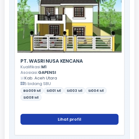
PT. WASRI NUSA KENCANA
Kualifikasi:
M1
Asosiasi:
GAPENSI
Kab. Aceh Utara
5 bidang SBU
BG009
M1
SI001
M1
SI003
M1
SI004
M1
SI008
M1
Lihat profil