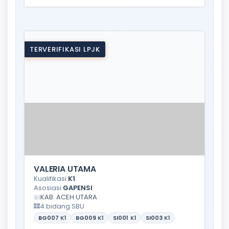
TERVERIFIKASI LPJK
VALERIA UTAMA
Kualifikasi:
K1
Asosiasi:
GAPENSI
KAB. ACEH UTARA
4 bidang SBU
BG007
K1
BG009
K1
SI001
K1
SI003
K1