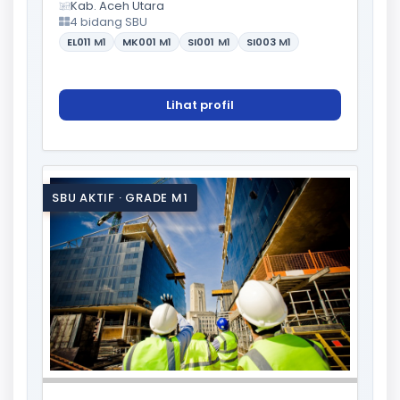
Kab. Aceh Utara
4 bidang SBU
EL011
M1
MK001
M1
SI001
M1
SI003
M1
Lihat profil
SBU AKTIF · GRADE M1