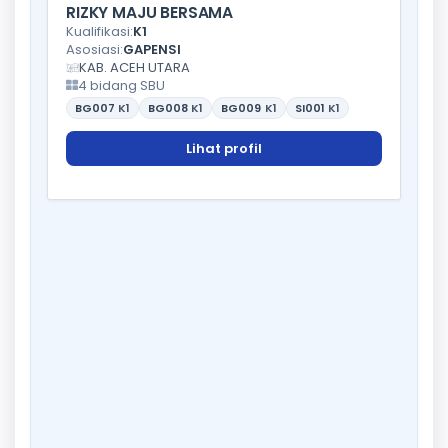
RIZKY MAJU BERSAMA
Kualifikasi:
K1
Asosiasi:
GAPENSI
KAB. ACEH UTARA
4 bidang SBU
BG007
K1
BG008
K1
BG009
K1
SI001
K1
Lihat profil