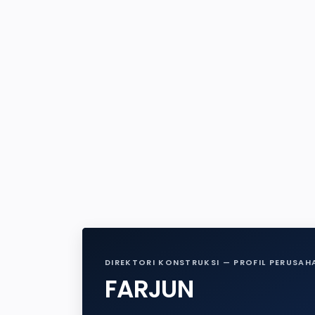
DIREKTORI KONSTRUKSI — PROFIL PERUSAH
FARJUN