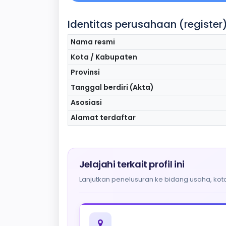
Identitas perusahaan (register
Nama resmi
Kota / Kabupaten
Provinsi
Tanggal berdiri (Akta)
Asosiasi
Alamat terdaftar
Jelajahi terkait profil ini
Lanjutkan penelusuran ke bidang usaha, kota