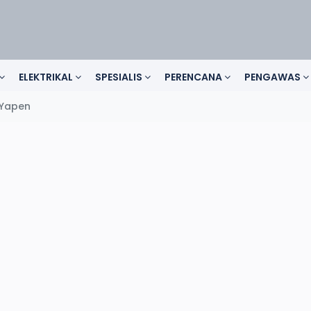
ELEKTRIKAL
SPESIALIS
PERENCANA
PENGAWAS
 Yapen