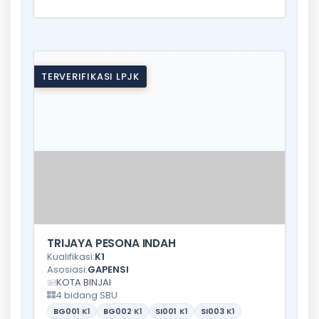
TERVERIFIKASI LPJK
TRIJAYA PESONA INDAH
Kualifikasi:
K1
Asosiasi:
GAPENSI
KOTA BINJAI
4 bidang SBU
BG001
K1
BG002
K1
SI001
K1
SI003
K1