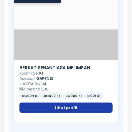
BERKAT SENANTIASA MELIMPAH
Kualifikasi:
K1
Asosiasi:
GAPENSI
KOTA BINJAI
4 bidang SBU
BG004
K1
BG007
K1
BG009
K1
SI001
K1
Lihat profil