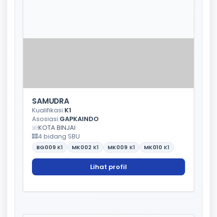
SAMUDRA
Kualifikasi:
K1
Asosiasi:
GAPKAINDO
KOTA BINJAI
4 bidang SBU
BG009
K1
MK002
K1
MK009
K1
MK010
K1
Lihat profil