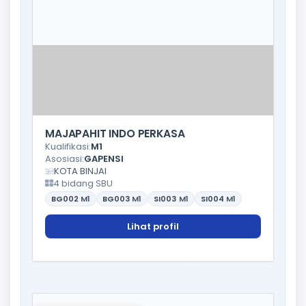
MAJAPAHIT INDO PERKASA
Kualifikasi:
M1
Asosiasi:
GAPENSI
KOTA BINJAI
4 bidang SBU
BG002
M1
BG003
M1
SI003
M1
SI004
M1
Lihat profil