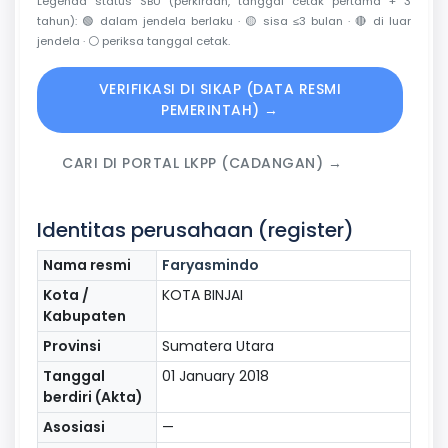
Legenda status SBU (perkiraan, tanggal cetak pertama + 3
tahun):
🟢
dalam jendela berlaku ·
🟡
sisa ≤3 bulan ·
🔴
di luar
jendela ·
⚪
periksa tanggal cetak.
VERIFIKASI DI SIKAP (DATA RESMI
PEMERINTAH) →
CARI DI PORTAL LKPP (CADANGAN) →
Identitas perusahaan (register)
Nama resmi
Faryasmindo
Kota /
KOTA BINJAI
Kabupaten
Provinsi
Sumatera Utara
Tanggal
01 January 2018
berdiri (Akta)
Asosiasi
—