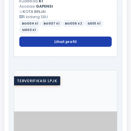
Kualifikasi:
K1
Asosiasi:
GAPENSI
KOTA BINJAI
5 bidang SBU
BG004
K1
BG007
K1
BG009
K2
SI001
K1
SI003
K1
Lihat profil
TERVERIFIKASI LPJK