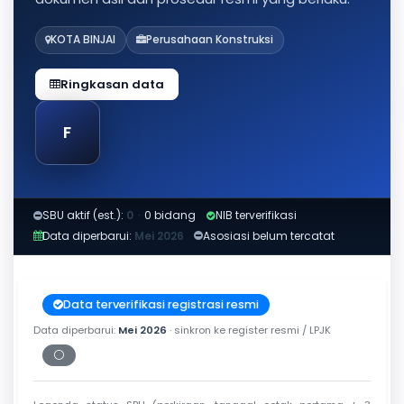
KOTA BINJAI
Perusahaan Konstruksi
Ringkasan data
F
SBU aktif (est.):
0
·
0 bidang
NIB terverifikasi
Data diperbarui:
Mei 2026
Asosiasi belum tercatat
Data terverifikasi registrasi resmi
Data diperbarui:
Mei 2026
· sinkron ke register resmi / LPJK
⚪
Periksa tanggal cetak