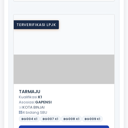
TERVERIFIKASI LPJK
TARMAJU
Kualifikasi:
K1
Asosiasi:
GAPENSI
KOTA BINJAI
4 bidang SBU
BG004
K1
BG007
K1
BG008
K1
BG009
K1