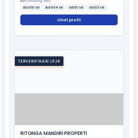
4 bidang SBU
BG001
M1
BG004
M1
SI001
M1
SI003
M1
Lihat profil
TERVERIFIKASI LPJK
RITONGA MANDIRI PROPERTI