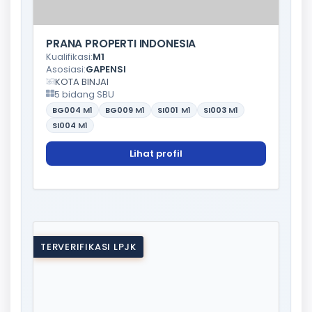
PRANA PROPERTI INDONESIA
Kualifikasi:
M1
Asosiasi:
GAPENSI
KOTA BINJAI
5 bidang SBU
BG004
M1
BG009
M1
SI001
M1
SI003
M1
SI004
M1
Lihat profil
TERVERIFIKASI LPJK