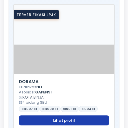
TERVERIFIKASI LPJK
DORAMA
Kualifikasi:
K1
Asosiasi:
GAPENSI
KOTA BINJAI
4 bidang SBU
BG007
K1
BG009
K1
SI001
K1
SI003
K1
Lihat profil