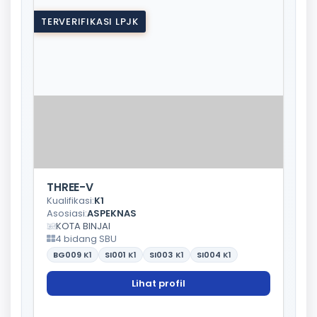
TERVERIFIKASI LPJK
THREE-V
Kualifikasi:
K1
Asosiasi:
ASPEKNAS
KOTA BINJAI
4 bidang SBU
BG009
K1
SI001
K1
SI003
K1
SI004
K1
Lihat profil