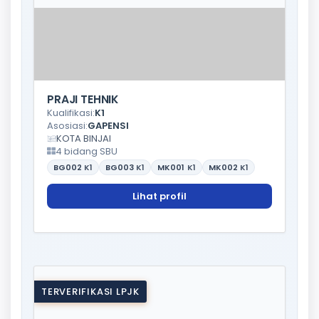
PRAJI TEHNIK
Kualifikasi:
K1
Asosiasi:
GAPENSI
KOTA BINJAI
4 bidang SBU
BG002
K1
BG003
K1
MK001
K1
MK002
K1
Lihat profil
TERVERIFIKASI LPJK