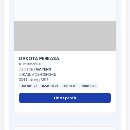
DAKOTA PERKASA
Kualifikasi:
K1
Asosiasi:
GAPENSI
KAB. ACEH SINGKIL
4 bidang SBU
BG001
K1
BG008
K1
SI001
K1
SI003
K1
Lihat profil