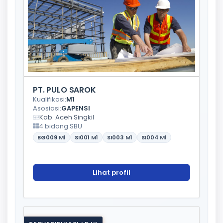
PT. PULO SAROK
Kualifikasi:
M1
Asosiasi:
GAPENSI
Kab. Aceh Singkil
4 bidang SBU
BG009
M1
SI001
M1
SI003
M1
SI004
M1
Lihat profil