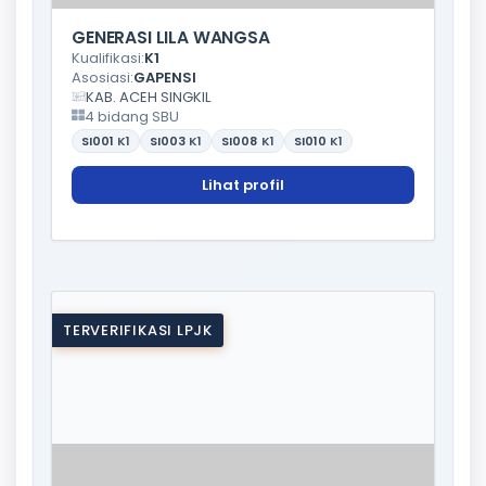
GENERASI LILA WANGSA
Kualifikasi:
K1
Asosiasi:
GAPENSI
KAB. ACEH SINGKIL
4 bidang SBU
SI001
K1
SI003
K1
SI008
K1
SI010
K1
Lihat profil
TERVERIFIKASI LPJK