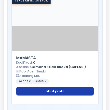
TERVERIFIKASI LPJK
MAMASTA
Kualifikasi:
K
Asosiasi:
Gamana Krida Bhakti (GAPENSI)
Kab. Aceh Singkil
2 bidang SBU
BG006
K
BS010
K
Lihat profil