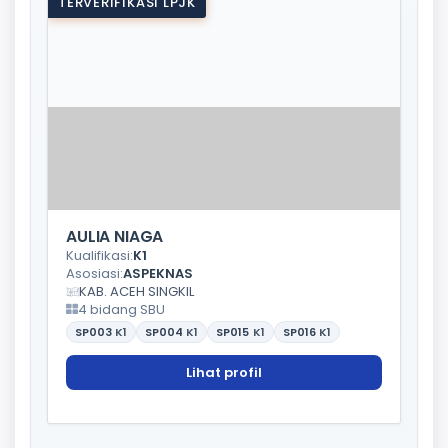
TERVERIFIKASI LPJK
AULIA NIAGA
Kualifikasi:
K1
Asosiasi:
ASPEKNAS
KAB. ACEH SINGKIL
4 bidang SBU
SP003
K1
SP004
K1
SP015
K1
SP016
K1
Lihat profil