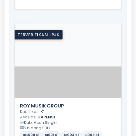
TERVERIFIKASI LPJK
ROY MUSIK GROUP
Kualifikasi:
K1
Asosiasi:
GAPENSI
Kab. Aceh Singkil
5 bidang SBU
BG009
K1
SI001
K1
SI003
K1
SI004
K1