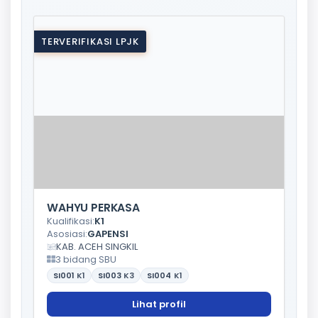
TERVERIFIKASI LPJK
WAHYU PERKASA
Kualifikasi:
K1
Asosiasi:
GAPENSI
KAB. ACEH SINGKIL
3 bidang SBU
SI001
K1
SI003
K3
SI004
K1
Lihat profil