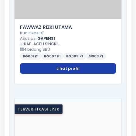
FAWWAZ RIZKI UTAMA
Kualifikasi:
K1
Asosiasi:
GAPENSI
KAB. ACEH SINGKIL
4 bidang SBU
BG001
K1
BG007
K1
BG009
K1
SI003
K1
Lihat profil
TERVERIFIKASI LPJK