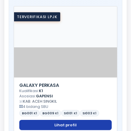
TERVERIFIKASI LPJK
GALAXY PERKASA
Kualifikasi:
K1
Asosiasi:
GAPENSI
KAB. ACEH SINGKIL
4 bidang SBU
BG001
K1
BG009
K1
SI001
K1
SI003
K1
Lihat profil