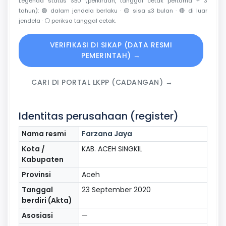
Legenda status SBU (perkiraan, tanggal cetak pertama + 3
tahun):
🟢
dalam jendela berlaku ·
🟡
sisa ≤3 bulan ·
🔴
di luar
jendela ·
⚪
periksa tanggal cetak.
VERIFIKASI DI SIKAP (DATA RESMI
PEMERINTAH) →
CARI DI PORTAL LKPP (CADANGAN) →
Identitas perusahaan (register)
Nama resmi
Farzana Jaya
Kota /
KAB. ACEH SINGKIL
Kabupaten
Provinsi
Aceh
Tanggal
23 September 2020
berdiri (Akta)
Asosiasi
—