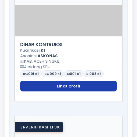
DINAR KONTRUKSI
Kualifikasi:
K1
Asosiasi:
ASKONAS
KAB. ACEH SINGKIL
4 bidang SBU
BG001
K1
BG009
K1
SI001
K1
SI003
K1
Lihat profil
TERVERIFIKASI LPJK