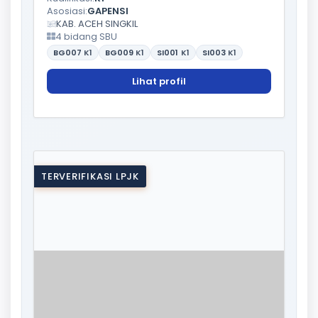
Asosiasi:
GAPENSI
KAB. ACEH SINGKIL
4 bidang SBU
BG007
K1
BG009
K1
SI001
K1
SI003
K1
Lihat profil
TERVERIFIKASI LPJK