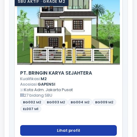
SBU AKTIF · GRADE M2
PT. BRINGIN KARYA SEJAHTERA
Kualifikasi:
M2
Asosiasi:
GAPENSI
Kota Adm. Jakarta Pusat
27 bidang SBU
BG002
M2
BG003
M2
BG004
M2
BG009
M2
EL007
M1
Lihat profil