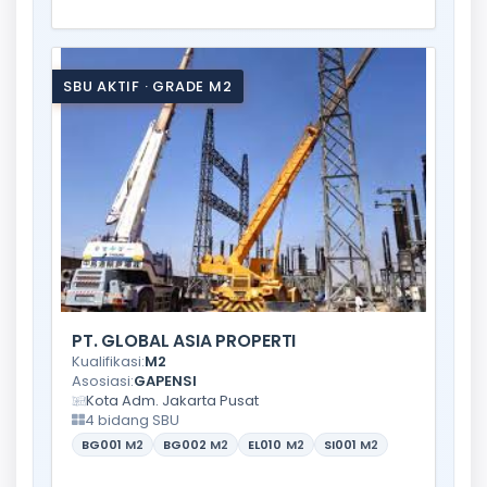
SBU AKTIF · GRADE M2
PT. GLOBAL ASIA PROPERTI
Kualifikasi:
M2
Asosiasi:
GAPENSI
Kota Adm. Jakarta Pusat
4 bidang SBU
BG001
M2
BG002
M2
EL010
M2
SI001
M2