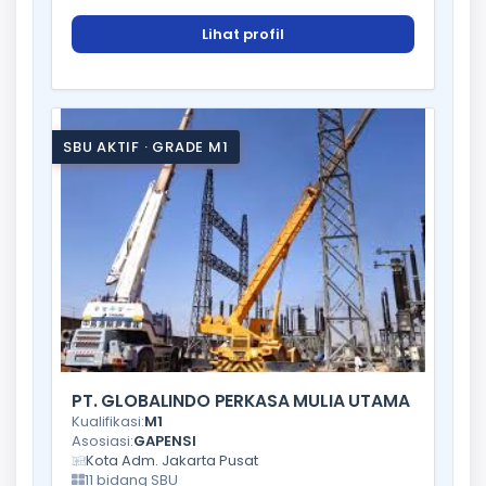
Lihat profil
SBU AKTIF · GRADE M1
PT. GLOBALINDO PERKASA MULIA UTAMA
Kualifikasi:
M1
Asosiasi:
GAPENSI
Kota Adm. Jakarta Pusat
11 bidang SBU