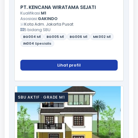
PT. KENCANA WIRATAMA SEJATI
Kualifikasi:
M1
Asosiasi:
GAKINDO
Kota Adm. Jakarta Pusat
5 bidang SBU
BG004
M1
BG005
M1
BG006
M1
MK002
M1
IN004
Spesialis
Lihat profil
SBU AKTIF · GRADE M1