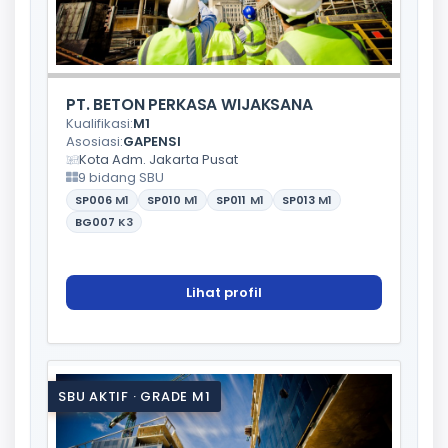
PT. BETON PERKASA WIJAKSANA
Kualifikasi:
M1
Asosiasi:
GAPENSI
Kota Adm. Jakarta Pusat
9 bidang SBU
SP006
M1
SP010
M1
SP011
M1
SP013
M1
BG007
K3
Lihat profil
SBU AKTIF · GRADE M1