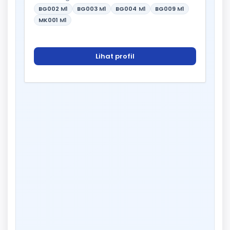
BG002
M1
BG003
M1
BG004
M1
BG009
M1
MK001
M1
Lihat profil