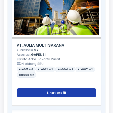
PT. AULIA MULTI SARANA
Kualifikasi:
M2
Asosiasi:
GAPENSI
Kota Adm. Jakarta Pusat
24 bidang SBU
BG001
M2
BG002
M2
BG004
M2
BG007
M2
BG008
M2
Lihat profil