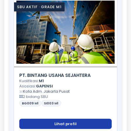
SBU AKTIF · GRADE M1
PT. BINTANG USAHA SEJAHTERA
Kualifikasi:
M1
Asosiasi:
GAPENSI
Kota Adm. Jakarta Pusat
2 bidang SBU
BG009
M1
SI003
M1
Lihat profil