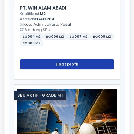
PT. WIN ALAM ABADI
Kualifikasi:
M2
Asosiasi:
GAPENSI
Kota Adm. Jakarta Pusat
16 bidang SBU
BG004
M2
BG006
M2
BG007
M2
BG008
M2
BG009
M2
Lihat profil
SBU AKTIF · GRADE M1