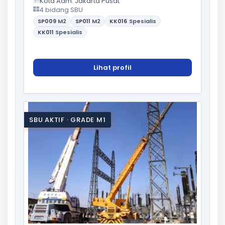
Kota Adm. Jakarta Pusat
4 bidang SBU
SP009
M2
SP011
M2
KK016
Spesialis
KK011
Spesialis
Lihat profil
SBU AKTIF · GRADE M1