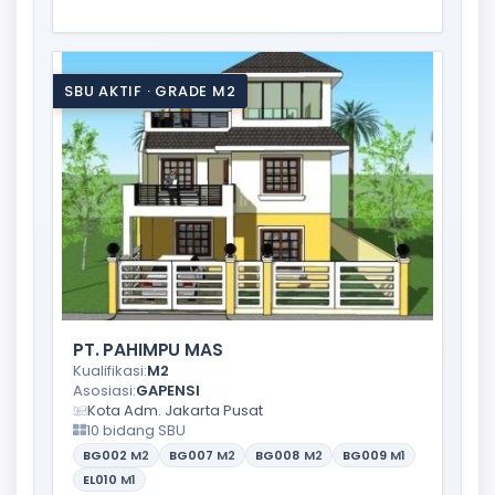
SBU AKTIF · GRADE M2
PT. PAHIMPU MAS
Kualifikasi:
M2
Asosiasi:
GAPENSI
Kota Adm. Jakarta Pusat
10 bidang SBU
BG002
M2
BG007
M2
BG008
M2
BG009
M1
EL010
M1