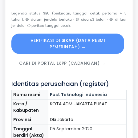
Legenda status SBU (perkiraan, tanggal cetak pertama + 3
tahun):
🟢
dalam jendela berlaku ·
🟡
sisa ≤3 bulan ·
🔴
di luar
jendela ·
⚪
periksa tanggal cetak.
VERIFIKASI DI SIKAP (DATA RESMI
PEMERINTAH) →
CARI DI PORTAL LKPP (CADANGAN) →
Identitas perusahaan (register)
Nama resmi
Fast Teknologi Indonesia
Kota /
KOTA ADM. JAKARTA PUSAT
Kabupaten
Provinsi
Dki Jakarta
Tanggal
05 September 2020
berdiri (Akta)