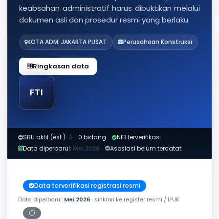
keabsahan administratif harus dibuktikan melalui
dokumen asli dan prosedur resmi yang berlaku.
KOTA ADM. JAKARTA PUSAT
Perusahaan Konstruksi
Ringkasan data
FTI
SBU aktif (est.):
0
·
0 bidang
NIB terverifikasi
Data diperbarui:
Mei 2026
Asosiasi belum tercatat
Data terverifikasi registrasi resmi
Data diperbarui:
Mei 2026
· sinkron ke register resmi / LPJK
⚪
Periksa tanggal cetak