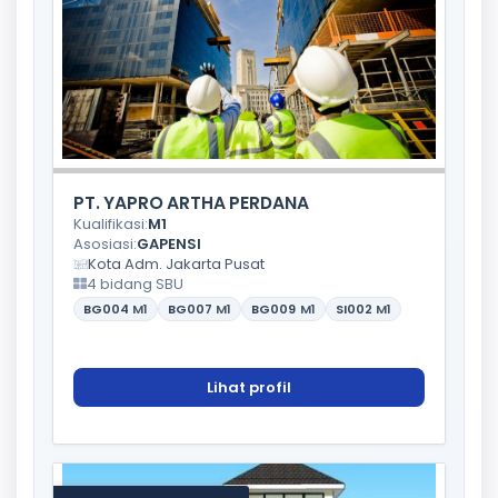
PT. YAPRO ARTHA PERDANA
Kualifikasi:
M1
Asosiasi:
GAPENSI
Kota Adm. Jakarta Pusat
4 bidang SBU
BG004
M1
BG007
M1
BG009
M1
SI002
M1
Lihat profil