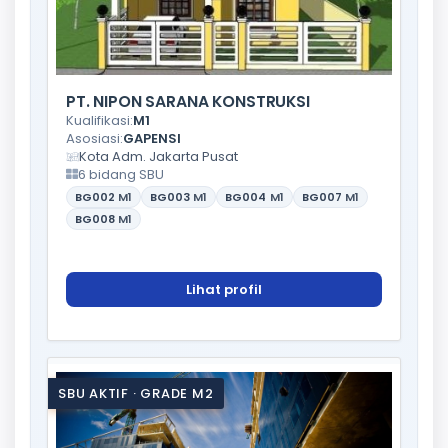
PT. NIPON SARANA KONSTRUKSI
Kualifikasi:
M1
Asosiasi:
GAPENSI
Kota Adm. Jakarta Pusat
6 bidang SBU
BG002
M1
BG003
M1
BG004
M1
BG007
M1
BG008
M1
Lihat profil
SBU AKTIF · GRADE M2