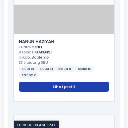
HANUN HAZIYAH
Kualifikasi:
K1
Asosiasi:
GAPENSI
Kab. Boalemo
10 bidang SBU
SI001
K1
SI003
K1
SI004
K1
SI008
K1
BG002
K
Lihat profil
TERVERIFIKASI LPJK