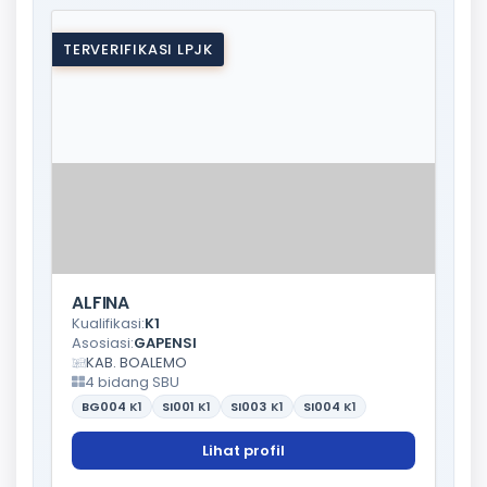
TERVERIFIKASI LPJK
ALFINA
Kualifikasi:
K1
Asosiasi:
GAPENSI
KAB. BOALEMO
4 bidang SBU
BG004
K1
SI001
K1
SI003
K1
SI004
K1
Lihat profil