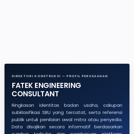
DIREKTORI KONSTRUKSI — PROFIL PERUSAHAAN
FATEK ENGINEERING
CONSULTANT
Ringkasan identitas badan usaha, cakupan
subklasifikasi SBU yang tercatat, serta referensi
publik untuk penilaian awal mitra atau penyedia.
Data disajikan secara informatif berdasarkan
sumber terbuka dan pembaruan platform;