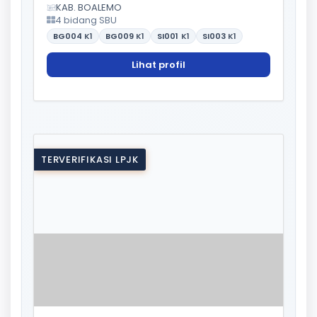
KAB. BOALEMO
4 bidang SBU
BG004
K1
BG009
K1
SI001
K1
SI003
K1
Lihat profil
TERVERIFIKASI LPJK