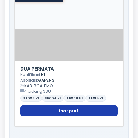
DUA PERMATA
Kualifikasi:
K1
Asosiasi:
GAPENSI
KAB. BOALEMO
4 bidang SBU
SP003
K1
SP004
K1
SP008
K1
SP015
K1
Lihat profil