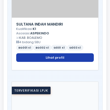
SULTANA INDAH MANDIRI
Kualifikasi:
K1
Asosiasi:
ASPEKINDO
KAB. BOALEMO
4 bidang SBU
BG001
K1
BG002
K1
SI001
K1
SI003
K1
Lihat profil
TERVERIFIKASI LPJK