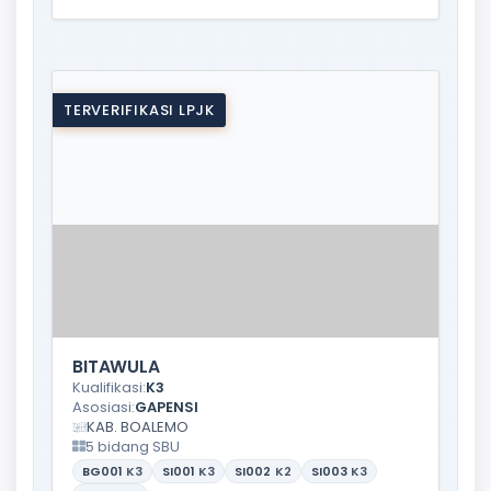
TERVERIFIKASI LPJK
BITAWULA
Kualifikasi:
K3
Asosiasi:
GAPENSI
KAB. BOALEMO
5 bidang SBU
BG001
K3
SI001
K3
SI002
K2
SI003
K3