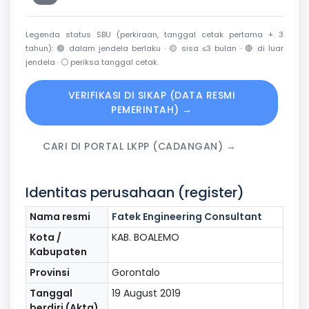
Legenda status SBU (perkiraan, tanggal cetak pertama + 3
tahun):
🟢
dalam jendela berlaku ·
🟡
sisa ≤3 bulan ·
🔴
di luar
jendela ·
⚪
periksa tanggal cetak.
VERIFIKASI DI SIKAP (DATA RESMI
PEMERINTAH) →
CARI DI PORTAL LKPP (CADANGAN) →
Identitas perusahaan (register)
Nama resmi
Fatek Engineering Consultant
Kota /
KAB. BOALEMO
Kabupaten
Provinsi
Gorontalo
Tanggal
19 August 2019
berdiri (Akta)