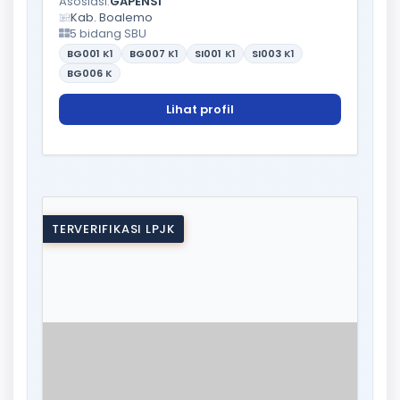
Asosiasi:
GAPENSI
Kab. Boalemo
5 bidang SBU
BG001
K1
BG007
K1
SI001
K1
SI003
K1
BG006
K
Lihat profil
TERVERIFIKASI LPJK