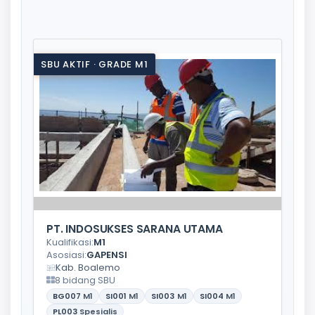
SBU AKTIF · GRADE M1
PT. INDOSUKSES SARANA UTAMA
Kualifikasi:
M1
Asosiasi:
GAPENSI
Kab. Boalemo
8 bidang SBU
BG007
M1
SI001
M1
SI003
M1
SI004
M1
PL003
Spesialis