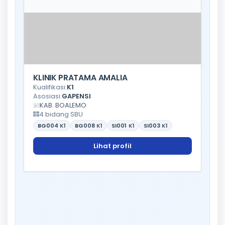
KLINIK PRATAMA AMALIA
Kualifikasi:
K1
Asosiasi:
GAPENSI
KAB. BOALEMO
4 bidang SBU
BG004
K1
BG008
K1
SI001
K1
SI003
K1
Lihat profil