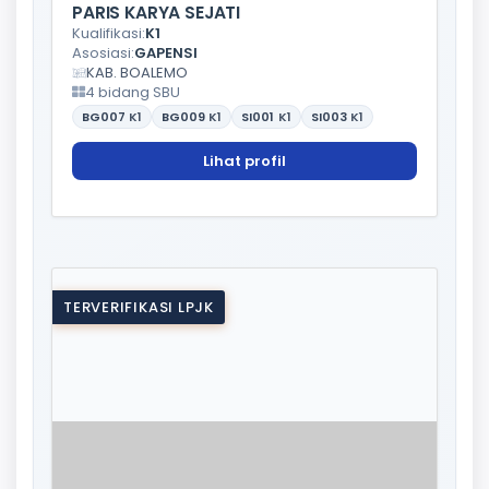
PARIS KARYA SEJATI
Kualifikasi:
K1
Asosiasi:
GAPENSI
KAB. BOALEMO
4 bidang SBU
BG007
K1
BG009
K1
SI001
K1
SI003
K1
Lihat profil
TERVERIFIKASI LPJK