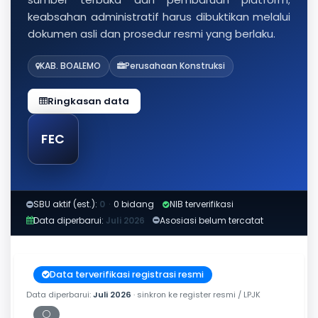
keabsahan administratif harus dibuktikan melalui
dokumen asli dan prosedur resmi yang berlaku.
KAB. BOALEMO
Perusahaan Konstruksi
Ringkasan data
FEC
SBU aktif (est.):
0
·
0 bidang
NIB terverifikasi
Data diperbarui:
Juli 2026
Asosiasi belum tercatat
Data terverifikasi registrasi resmi
Data diperbarui:
Juli 2026
· sinkron ke register resmi / LPJK
⚪
Periksa tanggal cetak