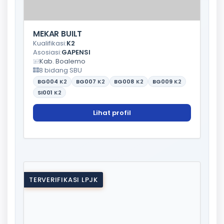
MEKAR BUILT
Kualifikasi:
K2
Asosiasi:
GAPENSI
Kab. Boalemo
8 bidang SBU
BG004
K2
BG007
K2
BG008
K2
BG009
K2
SI001
K2
Lihat profil
TERVERIFIKASI LPJK