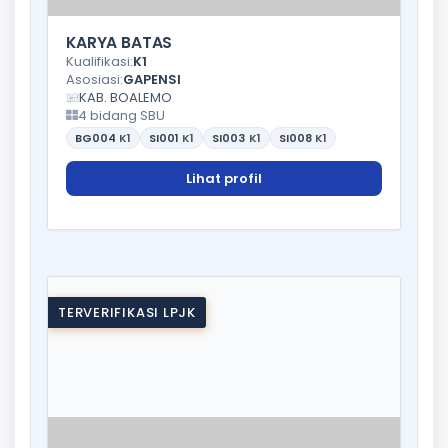
KARYA BATAS
Kualifikasi:
K1
Asosiasi:
GAPENSI
KAB. BOALEMO
4 bidang SBU
BG004
K1
SI001
K1
SI003
K1
SI008
K1
Lihat profil
TERVERIFIKASI LPJK