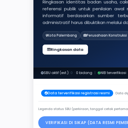
Ringkasan identitas badan usaha, caku
referensi publik untuk penilaian awal
informatif berdasarkan sumber ter
administratif harus dibuktikan melalui 
Kota Palembang
Perusahaan Konstruksi
Ringkasan data
SBU aktif (est.):
0
·
0 bidang
|
NIB terverifikasi
Data terverifikasi registrasi resmi
Data di
Legenda status SBU (perkiraan, tanggal cetak pertama
VERIFIKASI DI SIKAP (DATA RESMI PEM