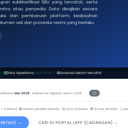
pan subklasifikasi SBU yang tercatat, serta
 mitra atau penyedia. Data disajikan secara
buka dan pembaruan platform; keabsahan
dokumen asli dan prosedur resmi yang berlaku.
|
Data diperbarui:
Mei 2026
|
Asosiasi belum tercatat
⚪
perbarui:
Mei 2026
· sinkron ke register resmi / LPJK
Periksa tanggal ce
 + 3 tahun):
🟢
dalam jendela berlaku ·
🟡
sisa ≤3 bulan ·
🔴
di luar jendela ·
⚪
per
ERINTAH) →
CARI DI PORTAL LKPP (CADANGAN) →