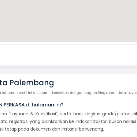
ota Palembang
laman profil ini disusun — konsisten dengan bagian Ringkasan data, Layanan 
N PERKASA di halaman ini?
dion "Layanan & Kualifikasi", serta baris ringkas grade/plafon
ata registrasi yang disinkronkan ke Indokontraktor, bukan naras
smi tetap pada dokumen dan instansi berwenang.