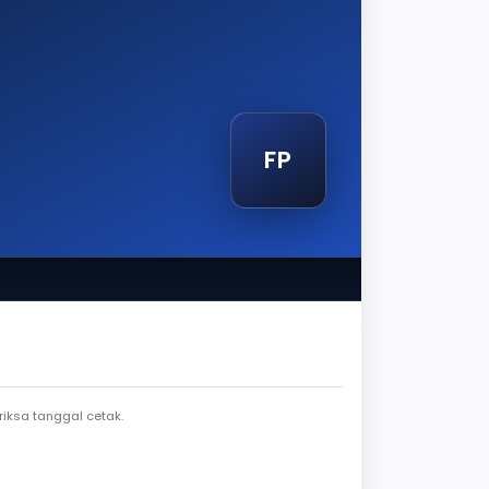
FP
tak
iksa tanggal cetak.