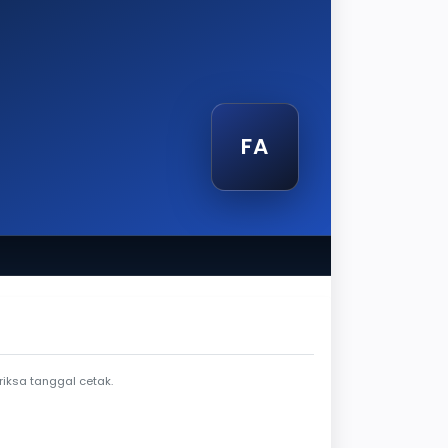
FA
etak
iksa tanggal cetak.