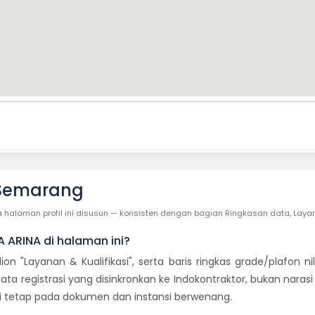
 Semarang
laman profil ini disusun — konsisten dengan bagian Ringkasan data, Layanan 
A ARINA di halaman ini?
dion "Layanan & Kualifikasi", serta baris ringkas grade/plafon
ata registrasi yang disinkronkan ke Indokontraktor, bukan naras
mi tetap pada dokumen dan instansi berwenang.