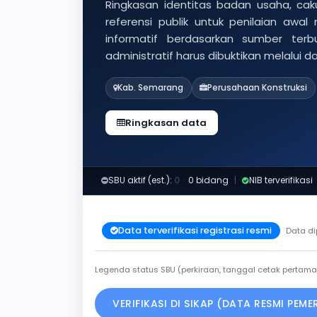
Ringkasan identitas badan usaha, caku
referensi publik untuk penilaian awal
informatif berdasarkan sumber ter
administratif harus dibuktikan melalui 
Kab. Semarang
Perusahaan Konstruksi
Ringkasan data
SBU aktif (est.):
0
·
0 bidang
|
NIB terverifikasi
Data terverifikasi registrasi resmi
Data di
Legenda status SBU (perkiraan, tanggal cetak pertama
VERIFIKASI DI SIKAP (DATA RESMI PEM