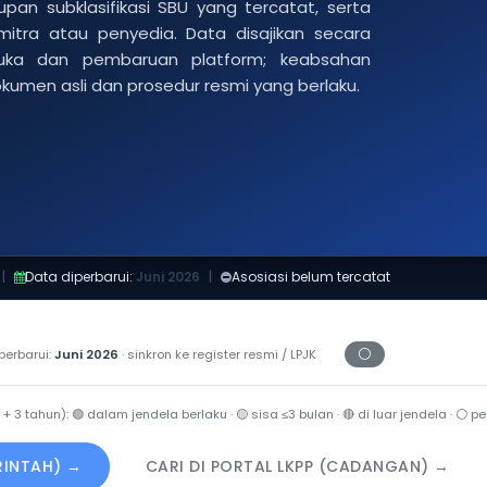
pan subklasifikasi SBU yang tercatat, serta
 mitra atau penyedia. Data disajikan secara
buka dan pembaruan platform; keabsahan
dokumen asli dan prosedur resmi yang berlaku.
|
Data diperbarui:
Juni 2026
|
Asosiasi belum tercatat
⚪
perbarui:
Juni 2026
· sinkron ke register resmi / LPJK
Periksa tanggal c
 + 3 tahun):
🟢
dalam jendela berlaku ·
🟡
sisa ≤3 bulan ·
🔴
di luar jendela ·
⚪
per
ERINTAH) →
CARI DI PORTAL LKPP (CADANGAN) →