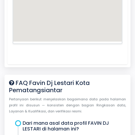
FAQ Favin Dj Lestari Kota
Pematangsiantar
Pertanyaan berikut menjelaskan bagaimana data pada halaman
profil ini disusun — konsisten dengan bagian Ringkasan data,
Layanan & Kualifikasi, dan verifikasi resmi.
Dari mana asal data profil FAVIN DJ
LESTARI di halaman ini?