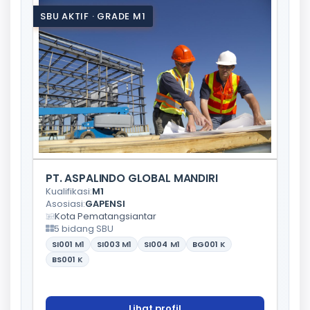
SBU AKTIF · GRADE M1
PT. ASPALINDO GLOBAL MANDIRI
Kualifikasi:
M1
Asosiasi:
GAPENSI
Kota Pematangsiantar
5 bidang SBU
SI001
M1
SI003
M1
SI004
M1
BG001
K
BS001
K
Lihat profil