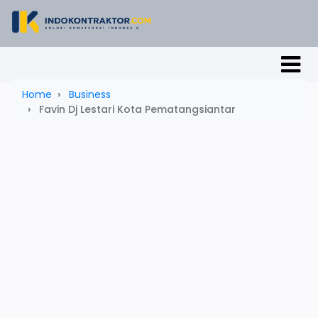
Home
Business
Favin Dj Lestari Kota Pematangsiantar