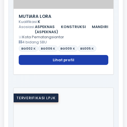
MUTIARA LORA
Kualifikasi:
K
Asosiasi:
ASPEKNAS KONSTRUKSI MANDIRI
(ASPEKNAS)
Kota Pematangsiantar
4 bidang SBU
BG002
K
BG006
K
BG009
K
BS005
K
Lihat profil
TERVERIFIKASI LPJK