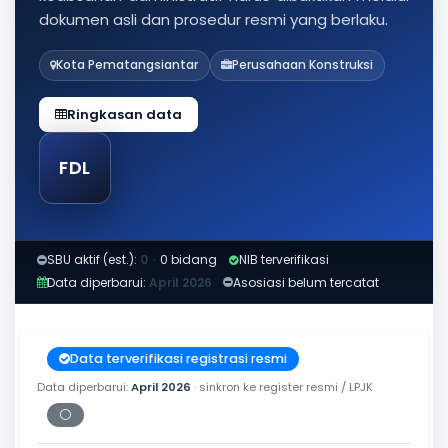
dokumen asli dan prosedur resmi yang berlaku.
Kota Pematangsiantar
Perusahaan Konstruksi
Ringkasan data
FDL
SBU aktif (est.):
0
·
0 bidang
NIB terverifikasi
Data diperbarui:
April 2026
Asosiasi belum tercatat
Data terverifikasi registrasi resmi
Data diperbarui:
April 2026
· sinkron ke register resmi / LPJK
⚪
Periksa tanggal cetak