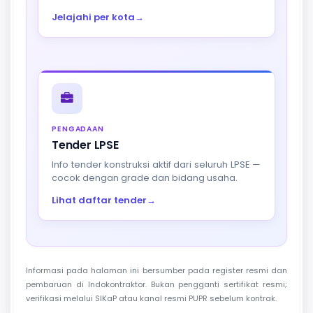
Jelajahi per kota
→
PENGADAAN
Tender LPSE
Info tender konstruksi aktif dari seluruh LPSE —
cocok dengan grade dan bidang usaha.
Lihat daftar tender
→
Informasi pada halaman ini bersumber pada register resmi dan
pembaruan di Indokontraktor. Bukan pengganti sertifikat resmi;
verifikasi melalui SIKaP atau kanal resmi PUPR sebelum kontrak.