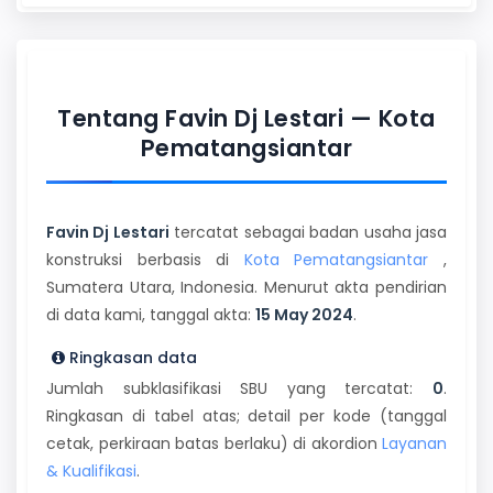
Tentang Favin Dj Lestari — Kota
Pematangsiantar
Favin Dj Lestari
tercatat sebagai badan usaha jasa
konstruksi berbasis di
Kota Pematangsiantar
,
Sumatera Utara, Indonesia. Menurut akta pendirian
di data kami, tanggal akta:
15 May 2024
.
Ringkasan data
Jumlah subklasifikasi SBU yang tercatat:
0
.
Ringkasan di tabel atas; detail per kode (tanggal
cetak, perkiraan batas berlaku) di akordion
Layanan
& Kualifikasi
.