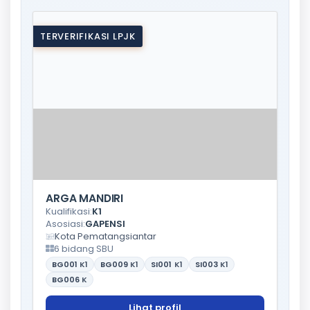
TERVERIFIKASI LPJK
ARGA MANDIRI
Kualifikasi:
K1
Asosiasi:
GAPENSI
Kota Pematangsiantar
6 bidang SBU
BG001
K1
BG009
K1
SI001
K1
SI003
K1
BG006
K
Lihat profil