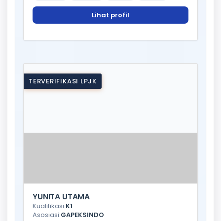
Lihat profil
TERVERIFIKASI LPJK
YUNITA UTAMA
Kualifikasi:
K1
Asosiasi:
GAPEKSINDO