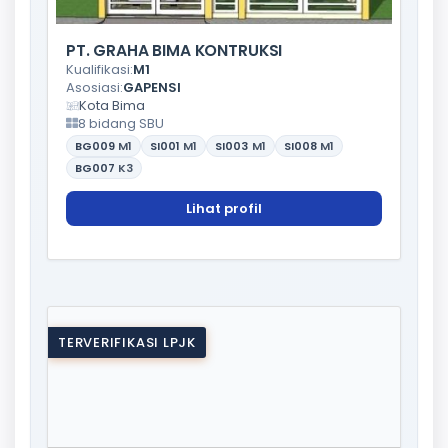
PT. GRAHA BIMA KONTRUKSI
Kualifikasi:
M1
Asosiasi:
GAPENSI
Kota Bima
8 bidang SBU
BG009
M1
SI001
M1
SI003
M1
SI008
M1
BG007
K3
Lihat profil
TERVERIFIKASI LPJK