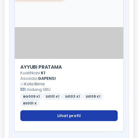
AYYUBI PRATAMA
Kualifikasi:
K1
Asosiasi:
GAPENSI
Kota Bima
5 bidang SBU
BG009
K1
SI001
K1
SI003
K1
SI008
K1
BS001
K
Lihat profil