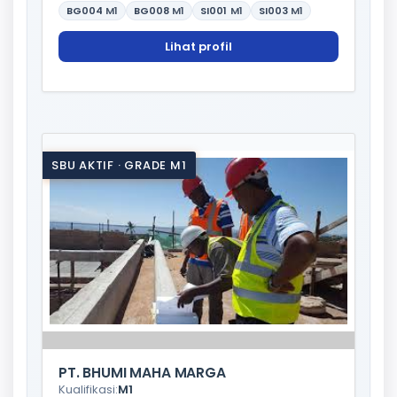
BG004
M1
BG008
M1
SI001
M1
SI003
M1
Lihat profil
SBU AKTIF · GRADE M1
PT. BHUMI MAHA MARGA
Kualifikasi:
M1