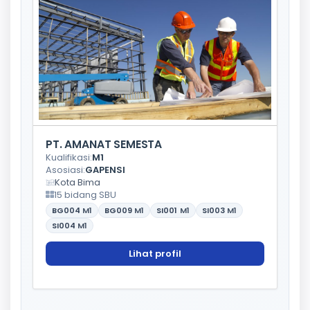
PT. AMANAT SEMESTA
Kualifikasi:
M1
Asosiasi:
GAPENSI
Kota Bima
15 bidang SBU
BG004
M1
BG009
M1
SI001
M1
SI003
M1
SI004
M1
Lihat profil