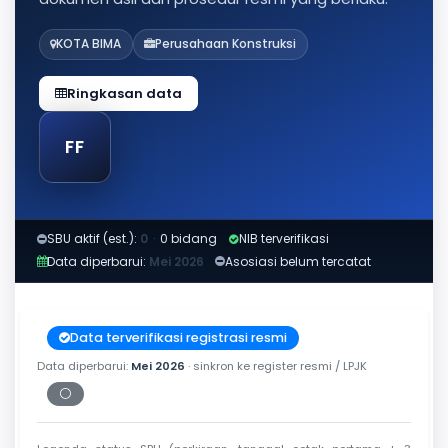
KOTA BIMA
Perusahaan Konstruksi
Ringkasan data
FF
SBU aktif (est.):
0
·
0 bidang
NIB terverifikasi
Data diperbarui:
Mei 2026
Asosiasi belum tercatat
Data terverifikasi registrasi resmi
Data diperbarui:
Mei 2026
· sinkron ke register resmi / LPJK
⚪
Periksa tanggal cetak