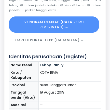
Legenda status SBU (perkiraan, tanggal cetak pertama + 3
tahun):
🟢
dalam jendela berlaku ·
🟡
sisa ≤3 bulan ·
🔴
di luar
jendela ·
⚪
periksa tanggal cetak.
VERIFIKASI DI SIKAP (DATA RESMI
PEMERINTAH) →
CARI DI PORTAL LKPP (CADANGAN) →
Identitas perusahaan (register)
Nama resmi
Febby Family
Kota /
KOTA BIMA
Kabupaten
Provinsi
Nusa Tenggara Barat
Tanggal
19 August 2019
berdiri (Akta)
Asosiasi
—