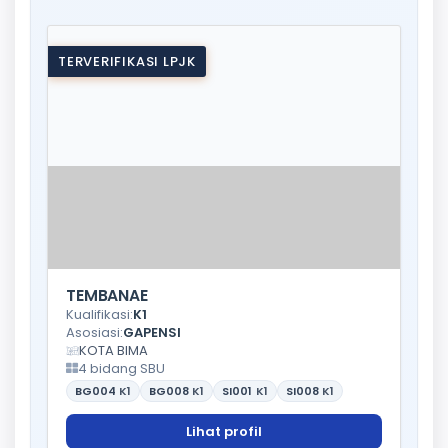
TERVERIFIKASI LPJK
TEMBANAE
Kualifikasi:
K1
Asosiasi:
GAPENSI
KOTA BIMA
4 bidang SBU
BG004
K1
BG008
K1
SI001
K1
SI008
K1
Lihat profil