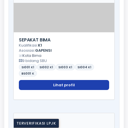
SEPAKAT BIMA
Kualifikasi:
K1
Asosiasi:
GAPENSI
Kota Bima
9 bidang SBU
SI001
K1
SI002
K1
SI003
K1
SI004
K1
BS001
K
Lihat profil
TERVERIFIKASI LPJK