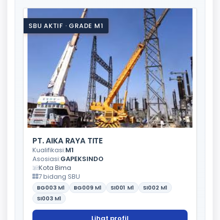
SBU AKTIF · GRADE M1
PT. AIKA RAYA TITE
Kualifikasi:
M1
Asosiasi:
GAPEKSINDO
Kota Bima
7 bidang SBU
BG003
M1
BG009
M1
SI001
M1
SI002
M1
SI003
M1
Lihat profil