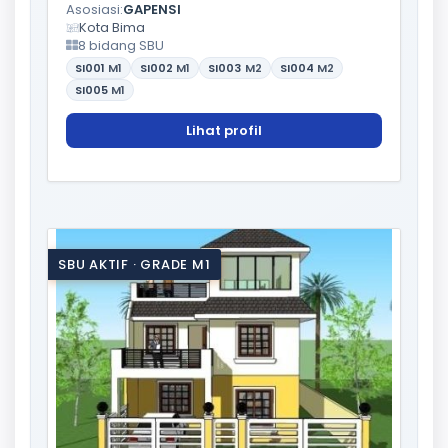
Asosiasi:
GAPENSI
Kota Bima
8 bidang SBU
SI001
M1
SI002
M1
SI003
M2
SI004
M2
SI005
M1
Lihat profil
SBU AKTIF · GRADE M1