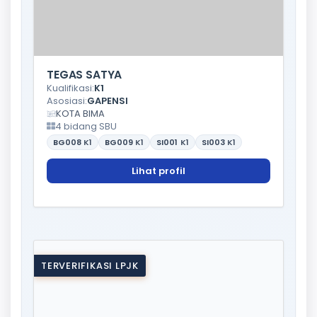
TEGAS SATYA
Kualifikasi:
K1
Asosiasi:
GAPENSI
KOTA BIMA
4 bidang SBU
BG008
K1
BG009
K1
SI001
K1
SI003
K1
Lihat profil
TERVERIFIKASI LPJK