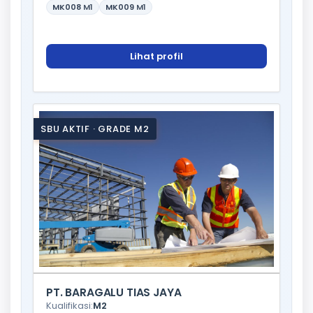
MK008
M1
MK009
M1
Lihat profil
SBU AKTIF · GRADE M2
PT. BARAGALU TIAS JAYA
Kualifikasi:
M2