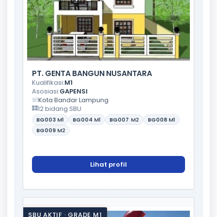
PT. GENTA BANGUN NUSANTARA
Kualifikasi:
M1
Asosiasi:
GAPENSI
Kota Bandar Lampung
12 bidang SBU
BG003
M1
BG004
M1
BG007
M2
BG008
M1
BG009
M2
Lihat profil
SBU AKTIF · GRADE M1