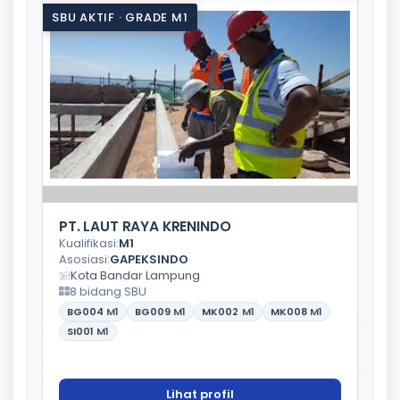
SBU AKTIF · GRADE M1
PT. LAUT RAYA KRENINDO
Kualifikasi:
M1
Asosiasi:
GAPEKSINDO
Kota Bandar Lampung
8 bidang SBU
BG004
M1
BG009
M1
MK002
M1
MK008
M1
SI001
M1
Lihat profil