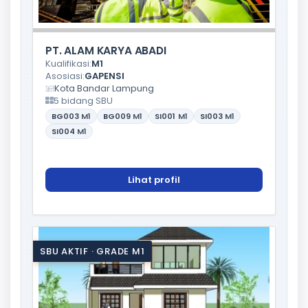
PT. ALAM KARYA ABADI
Kualifikasi:
M1
Asosiasi:
GAPENSI
Kota Bandar Lampung
5 bidang SBU
BG003
M1
BG009
M1
SI001
M1
SI003
M1
SI004
M1
Lihat profil
SBU AKTIF · GRADE M1