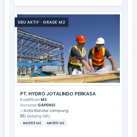
SBU AKTIF · GRADE M2
PT. HYDRO JOTALINDO PERKASA
Kualifikasi:
M2
Asosiasi:
GAPENSI
Kota Bandar Lampung
2 bidang SBU
BG003
M2
MK010
M2