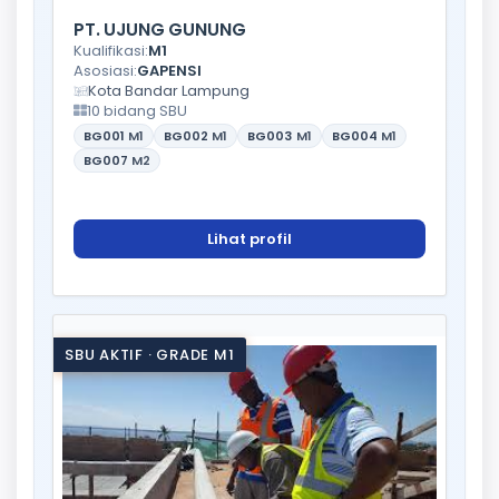
PT. UJUNG GUNUNG
Kualifikasi:
M1
Asosiasi:
GAPENSI
Kota Bandar Lampung
10 bidang SBU
BG001
M1
BG002
M1
BG003
M1
BG004
M1
BG007
M2
Lihat profil
SBU AKTIF · GRADE M1