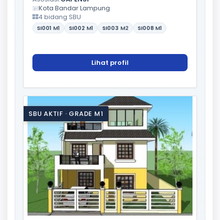
Kota Bandar Lampung
4 bidang SBU
SI001
M1
SI002
M1
SI003
M2
SI008
M1
Lihat profil
SBU AKTIF · GRADE M1