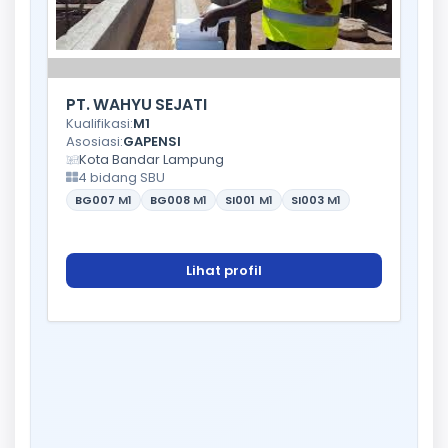
PT. WAHYU SEJATI
Kualifikasi:
M1
Asosiasi:
GAPENSI
Kota Bandar Lampung
4 bidang SBU
BG007
M1
BG008
M1
SI001
M1
SI003
M1
Lihat profil