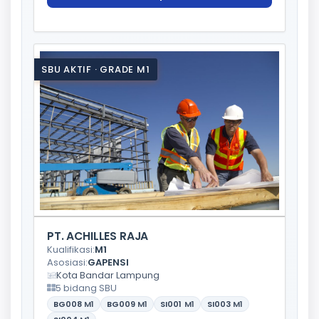
SBU AKTIF · GRADE M1
PT. ACHILLES RAJA
Kualifikasi:
M1
Asosiasi:
GAPENSI
Kota Bandar Lampung
5 bidang SBU
BG008
M1
BG009
M1
SI001
M1
SI003
M1