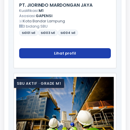
PT. JIORINDO MARDONGAN JAYA
Kualifikasi:
M1
Asosiasi:
GAPENSI
Kota Bandar Lampung
3 bidang SBU
SI001
M1
SI003
M1
SI004
M1
Lihat profil
SBU AKTIF · GRADE M1