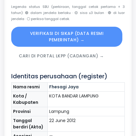
Legenda status SBU (perkiraan, tanggal cetak pertama + 3
tahun):
🟢
dalam jendela berlaku ·
🟡
sisa ≤3 bulan ·
🔴
di luar
jendela ·
⚪
periksa tanggal cetak.
VERIFIKASI DI SIKAP (DATA RESMI
PEMERINTAH) →
CARI DI PORTAL LKPP (CADANGAN) →
Identitas perusahaan (register)
Nama resmi
Fhesagi Jaya
Kota /
KOTA BANDAR LAMPUNG
Kabupaten
Provinsi
Lampung
Tanggal
22 June 2012
berdiri (Akta)
Asosiasi
—