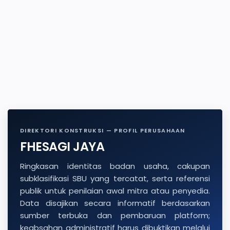
DIREKTORI KONSTRUKSI — PROFIL PERUSAHAAN
FHESAGI JAYA
Ringkasan identitas badan usaha, cakupan
subklasifikasi SBU yang tercatat, serta referensi
publik untuk penilaian awal mitra atau penyedia.
Data disajikan secara informatif berdasarkan
sumber terbuka dan pembaruan platform;
keabsahan administratif harus dibuktikan melalui