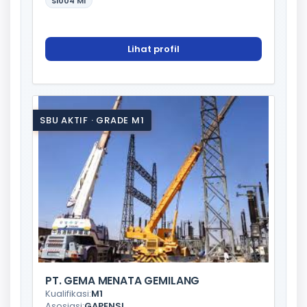
SI004
M1
Lihat profil
SBU AKTIF · GRADE M1
PT. GEMA MENATA GEMILANG
Kualifikasi:
M1
Asosiasi:
GAPENSI