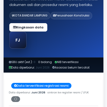
dokumen asli dan prosedur resmi yang berlaku.
KOTA BANDAR LAMPUNG
Perusahaan Konstruksi
Ringkasan data
FJ
SBU aktif (est.):
0
·
0 bidang
NIB terverifikasi
Data diperbarui:
Juni 2026
Asosiasi belum tercatat
Data terverifikasi registrasi resmi
Data diperbarui:
Juni 2026
· sinkron ke register resmi / LPJK
⚪
Periksa tanggal cetak