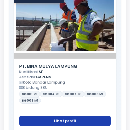
PT. BINA MULYA LAMPUNG
Kualifikasi:
M1
Asosiasi:
GAPENSI
Kota Bandar Lampung
8 bidang SBU
BG001
M1
BG004
M1
BG007
M1
BG008
M1
BG009
M1
Lihat profil