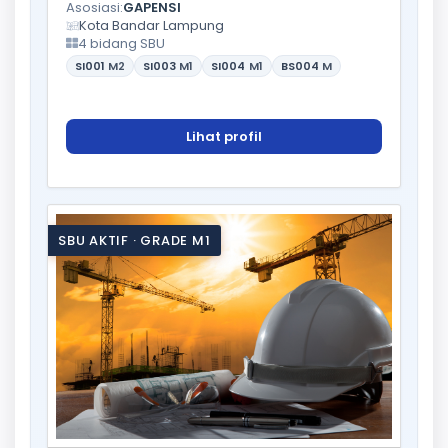
Asosiasi:
GAPENSI
Kota Bandar Lampung
4 bidang SBU
SI001
M2
SI003
M1
SI004
M1
BS004
M
Lihat profil
SBU AKTIF · GRADE M1