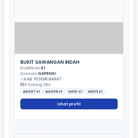
BUKIT SAWANGAN INDAH
Kualifikasi:
K1
Asosiasi:
GAPENSI
KAB. PESISIR BARAT
4 bidang SBU
BG007
K1
BG009
K1
SI001
K1
SI003
K1
Lihat profil