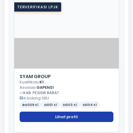
TERVERIFIKASI LPJK
SYAM GROUP
Kualifikasi:
K1
Asosiasi:
GAPENSI
KAB. PESISIR BARAT
4 bidang SBU
BG009
K1
SI001
K1
SI003
K1
SI004
K1
Lihat profil