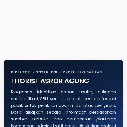
DIREKTORI KONSTRUKSI — PROFIL PERUSAHAAN
FHORIST ASROR AGUNG
Ringkasan identitas badan usaha, cakupan
subklasifikasi SBU yang tercatat, serta referensi
publik untuk penilaian awal mitra atau penyedia.
Data disajikan secara informatif berdasarkan
sumber terbuka dan pembaruan platform;
keabsahan administratif harus dibuktikan melalui