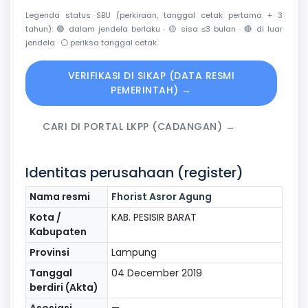
Legenda status SBU (perkiraan, tanggal cetak pertama + 3
tahun):
🟢
dalam jendela berlaku ·
🟡
sisa ≤3 bulan ·
🔴
di luar
jendela ·
⚪
periksa tanggal cetak.
VERIFIKASI DI SIKAP (DATA RESMI
PEMERINTAH) →
CARI DI PORTAL LKPP (CADANGAN) →
Identitas perusahaan (register)
Nama resmi
Fhorist Asror Agung
Kota /
KAB. PESISIR BARAT
Kabupaten
Provinsi
Lampung
Tanggal
04 December 2019
berdiri (Akta)
Asosiasi
—