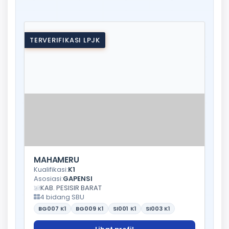
TERVERIFIKASI LPJK
MAHAMERU
Kualifikasi:
K1
Asosiasi:
GAPENSI
KAB. PESISIR BARAT
4 bidang SBU
BG007
K1
BG009
K1
SI001
K1
SI003
K1