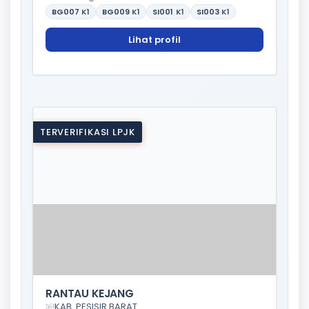
BG007
K1
BG009
K1
SI001
K1
SI003
K1
Lihat profil
TERVERIFIKASI LPJK
RANTAU KEJANG
KAB. PESISIR BARAT