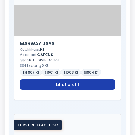
MARWAY JAYA
Kualifikasi:
K1
Asosiasi:
GAPENSI
KAB. PESISIR BARAT
4 bidang SBU
BG007
K1
SI001
K1
SI003
K1
SI004
K1
Lihat profil
TERVERIFIKASI LPJK