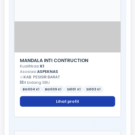
MANDALA INTI CONTRUCTION
Kualifikasi:
K1
Asosiasi:
ASPEKNAS
KAB. PESISIR BARAT
4 bidang SBU
BG004
K1
BG009
K1
SI001
K1
SI003
K1
Lihat profil