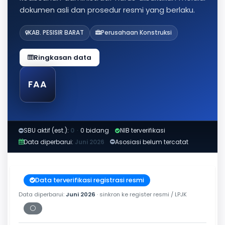
dokumen asli dan prosedur resmi yang berlaku.
KAB. PESISIR BARAT
Perusahaan Konstruksi
Ringkasan data
FAA
SBU aktif (est.):
0
·
0 bidang
NIB terverifikasi
Data diperbarui:
Juni 2026
Asosiasi belum tercatat
Data terverifikasi registrasi resmi
Data diperbarui:
Juni 2026
· sinkron ke register resmi / LPJK
⚪
Periksa tanggal cetak