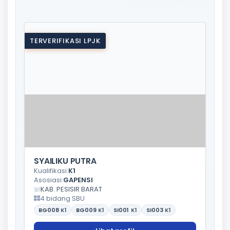
TERVERIFIKASI LPJK
SYAILIKU PUTRA
Kualifikasi:
K1
Asosiasi:
GAPENSI
KAB. PESISIR BARAT
4 bidang SBU
BG008
K1
BG009
K1
SI001
K1
SI003
K1