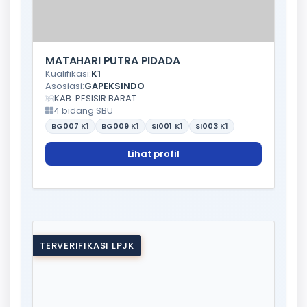
MATAHARI PUTRA PIDADA
Kualifikasi:
K1
Asosiasi:
GAPEKSINDO
KAB. PESISIR BARAT
4 bidang SBU
BG007
K1
BG009
K1
SI001
K1
SI003
K1
Lihat profil
TERVERIFIKASI LPJK