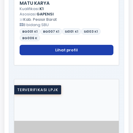
MATU KARYA
Kualifikasi:
K1
Asosiasi:
GAPENSI
Kab. Pesisir Barat
8 bidang SBU
BG001
K1
BG007
K1
SI001
K1
SI003
K1
BG006
K
Lihat profil
TERVERIFIKASI LPJK