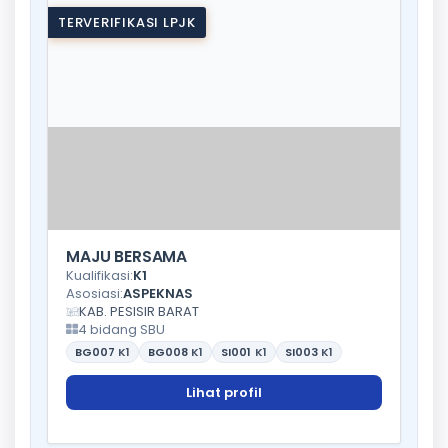
TERVERIFIKASI LPJK
MAJU BERSAMA
Kualifikasi:
K1
Asosiasi:
ASPEKNAS
KAB. PESISIR BARAT
4 bidang SBU
BG007
K1
BG008
K1
SI001
K1
SI003
K1
Lihat profil