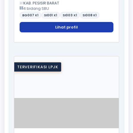
KAB. PESISIR BARAT
4 bidang SBU
BG007
K1
SI001
K1
SI003
K1
SI008
K1
Lihat profil
TERVERIFIKASI LPJK