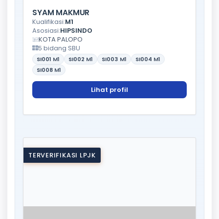
SYAM MAKMUR
Kualifikasi:
M1
Asosiasi:
HIPSINDO
KOTA PALOPO
5 bidang SBU
SI001
M1
SI002
M1
SI003
M1
SI004
M1
SI008
M1
Lihat profil
TERVERIFIKASI LPJK