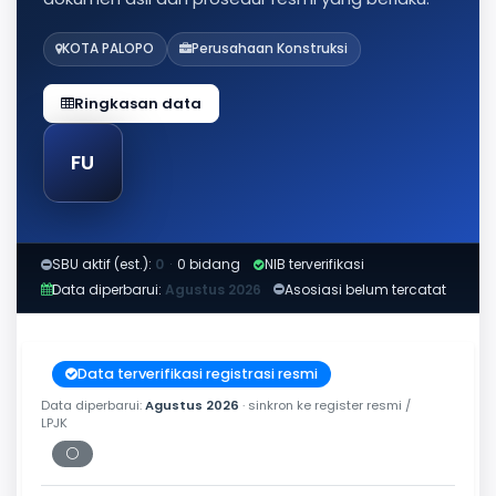
KOTA PALOPO
Perusahaan Konstruksi
Ringkasan data
FU
SBU aktif (est.):
0
·
0 bidang
NIB terverifikasi
Data diperbarui:
Agustus 2026
Asosiasi belum tercatat
Data terverifikasi registrasi resmi
Data diperbarui:
Agustus 2026
· sinkron ke register resmi /
LPJK
⚪
Periksa tanggal cetak