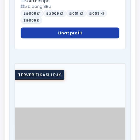
Kota Palopo
5 bidang SBU
BG008
K1
BG009
K1
SI001
K1
SI003
K1
BG006
K
Lihat profil
TERVERIFIKASI LPJK