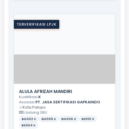
TERVERIFIKASI LPJK
ALULA AFRIZAH MANDIRI
Kualifikasi:
K
Asosiasi:
PT. JASA SERTIFIKASI GAPKAINDO
Kota Palopo
5 bidang SBU
BG002
K
BG005
K
BG006
K
BS001
K
BS004
K