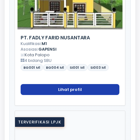
PT. FADLY FARID NUSANTARA
Kualifikasi:
M1
Asosiasi:
GAPENSI
Kota Palopo
4 bidang SBU
BG001
M1
BG004
M1
SI001
M1
SI003
M1
Lihat profil
TERVERIFIKASI LPJK