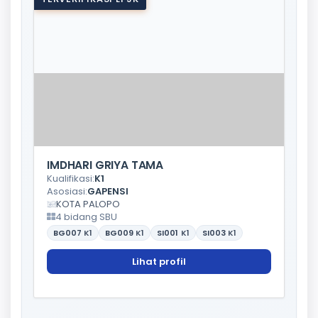
IMDHARI GRIYA TAMA
Kualifikasi:
K1
Asosiasi:
GAPENSI
KOTA PALOPO
4 bidang SBU
BG007
K1
BG009
K1
SI001
K1
SI003
K1
Lihat profil