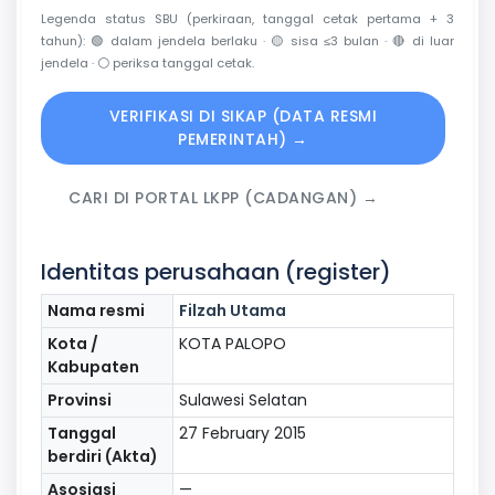
Legenda status SBU (perkiraan, tanggal cetak pertama + 3
tahun):
🟢
dalam jendela berlaku ·
🟡
sisa ≤3 bulan ·
🔴
di luar
jendela ·
⚪
periksa tanggal cetak.
VERIFIKASI DI SIKAP (DATA RESMI
PEMERINTAH) →
CARI DI PORTAL LKPP (CADANGAN) →
Identitas perusahaan (register)
Nama resmi
Filzah Utama
Kota /
KOTA PALOPO
Kabupaten
Provinsi
Sulawesi Selatan
Tanggal
27 February 2015
berdiri (Akta)
Asosiasi
—