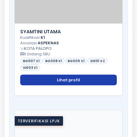
SYAMTINI UTAMA
Kualifikasi:
K1
Asosiasi:
ASPEKNAS
KOTA PALOPO
6 bidang SBU
BG007
K1
BG008
K1
BG009
K1
SI001
K2
SI003
K1
Lihat profil
TERVERIFIKASI LPJK