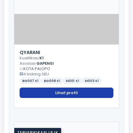
QYARANI
Kualifikasi:
K1
Asosiasi:
GAPENSI
KOTA PALOPO
4 bidang SBU
BG007
K1
BG008
K1
SI001
K1
SI003
K1
Lihat profil
TERVERIFIKASI LPJK