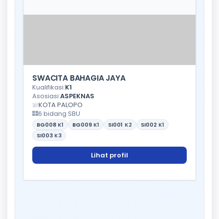
SWACITA BAHAGIA JAYA
Kualifikasi:
K1
Asosiasi:
ASPEKNAS
KOTA PALOPO
6 bidang SBU
BG008
K1
BG009
K1
SI001
K2
SI002
K1
SI003
K3
Lihat profil