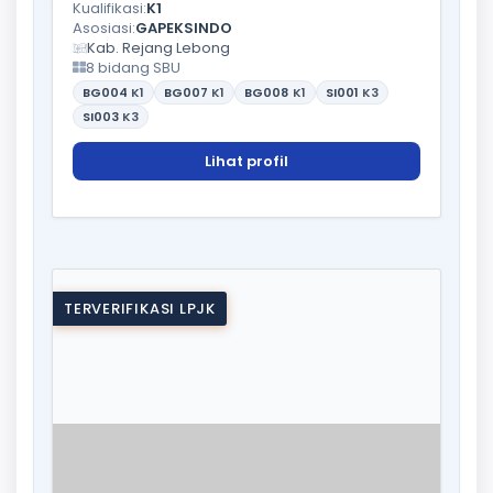
Kualifikasi:
K1
Asosiasi:
GAPEKSINDO
Kab. Rejang Lebong
8 bidang SBU
BG004
K1
BG007
K1
BG008
K1
SI001
K3
SI003
K3
Lihat profil
TERVERIFIKASI LPJK