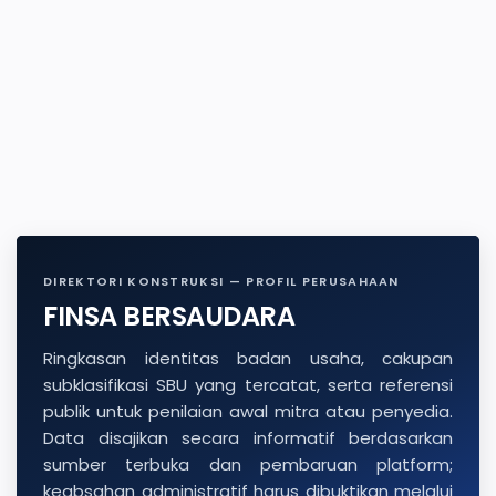
DIREKTORI KONSTRUKSI — PROFIL PERUSAHAAN
FINSA BERSAUDARA
Ringkasan identitas badan usaha, cakupan
subklasifikasi SBU yang tercatat, serta referensi
publik untuk penilaian awal mitra atau penyedia.
Data disajikan secara informatif berdasarkan
sumber terbuka dan pembaruan platform;
keabsahan administratif harus dibuktikan melalui