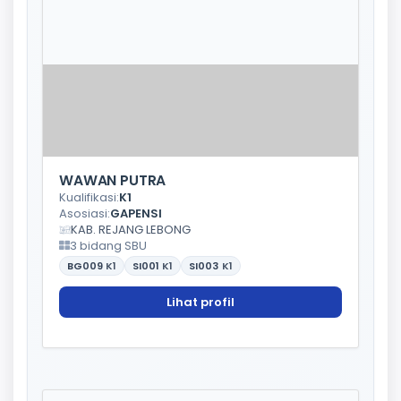
WAWAN PUTRA
Kualifikasi:
K1
Asosiasi:
GAPENSI
KAB. REJANG LEBONG
3 bidang SBU
BG009
K1
SI001
K1
SI003
K1
Lihat profil