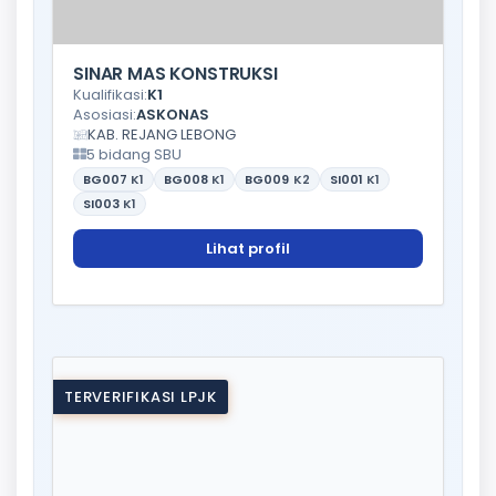
SINAR MAS KONSTRUKSI
Kualifikasi:
K1
Asosiasi:
ASKONAS
KAB. REJANG LEBONG
5 bidang SBU
BG007
K1
BG008
K1
BG009
K2
SI001
K1
SI003
K1
Lihat profil
TERVERIFIKASI LPJK