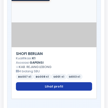
SHOFI BERLIAN
Kualifikasi:
K1
Asosiasi:
GAPENSI
KAB. REJANG LEBONG
4 bidang SBU
BG007
K1
BG008
K1
SI001
K1
SI003
K1
Lihat profil