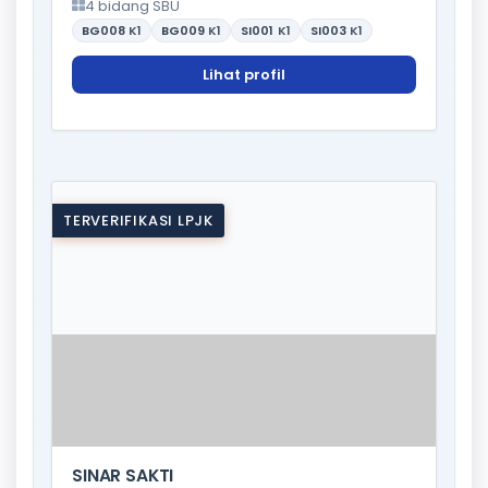
4 bidang SBU
BG008
K1
BG009
K1
SI001
K1
SI003
K1
Lihat profil
TERVERIFIKASI LPJK
SINAR SAKTI