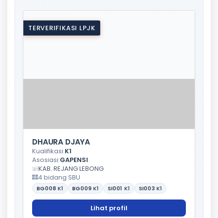
TERVERIFIKASI LPJK
DHAURA DJAYA
Kualifikasi:
K1
Asosiasi:
GAPENSI
KAB. REJANG LEBONG
4 bidang SBU
BG008
K1
BG009
K1
SI001
K1
SI003
K1
Lihat profil