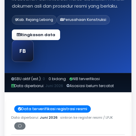
dokumen asli dan prosedur resmi yang berlaku.
Kab. Rejang Lebong
Perusahaan Konstruksi
Ringkasan data
FB
SBU aktif (est.):
0
·
0 bidang
NIB terverifikasi
Data diperbarui:
Juni 2026
Asosiasi belum tercatat
Data terverifikasi registrasi resmi
Data diperbarui:
Juni 2026
· sinkron ke register resmi / LPJK
⚪
Periksa tanggal cetak