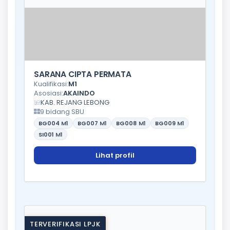
SARANA CIPTA PERMATA
Kualifikasi:
M1
Asosiasi:
AKAINDO
KAB. REJANG LEBONG
9 bidang SBU
BG004
M1
BG007
M1
BG008
M1
BG009
M1
SI001
M1
Lihat profil
TERVERIFIKASI LPJK