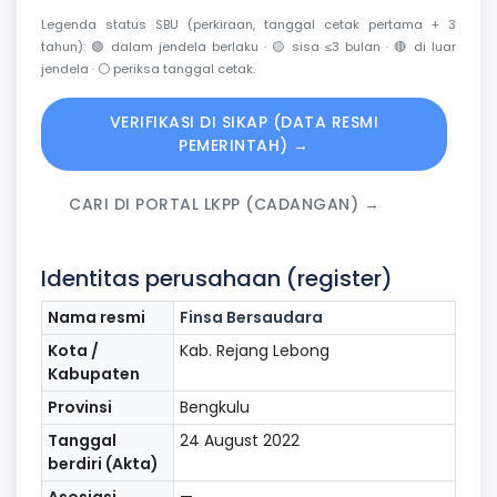
Legenda status SBU (perkiraan, tanggal cetak pertama + 3
tahun):
🟢
dalam jendela berlaku ·
🟡
sisa ≤3 bulan ·
🔴
di luar
jendela ·
⚪
periksa tanggal cetak.
VERIFIKASI DI SIKAP (DATA RESMI
PEMERINTAH) →
CARI DI PORTAL LKPP (CADANGAN) →
Identitas perusahaan (register)
Nama resmi
Finsa Bersaudara
Kota /
Kab. Rejang Lebong
Kabupaten
Provinsi
Bengkulu
Tanggal
24 August 2022
berdiri (Akta)
Asosiasi
—