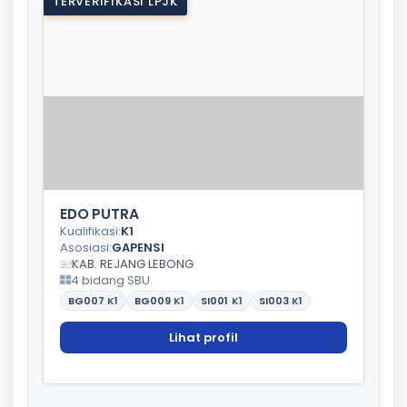
TERVERIFIKASI LPJK
EDO PUTRA
Kualifikasi:
K1
Asosiasi:
GAPENSI
KAB. REJANG LEBONG
4 bidang SBU
BG007
K1
BG009
K1
SI001
K1
SI003
K1
Lihat profil