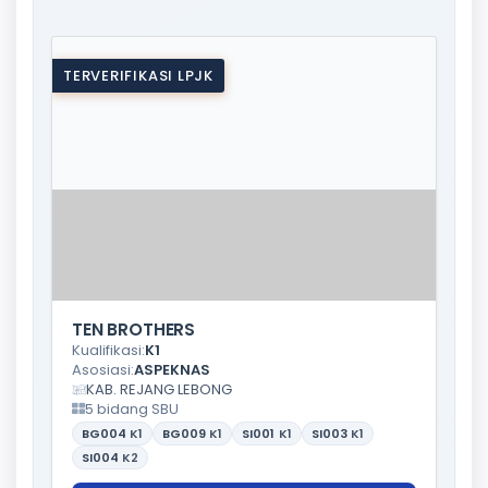
TERVERIFIKASI LPJK
TEN BROTHERS
Kualifikasi:
K1
Asosiasi:
ASPEKNAS
KAB. REJANG LEBONG
5 bidang SBU
BG004
K1
BG009
K1
SI001
K1
SI003
K1
SI004
K2