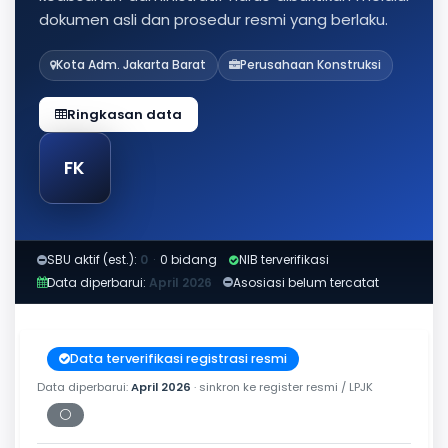
dokumen asli dan prosedur resmi yang berlaku.
Kota Adm. Jakarta Barat
Perusahaan Konstruksi
Ringkasan data
FK
SBU aktif (est.):
0
·
0 bidang
NIB terverifikasi
Data diperbarui:
April 2026
Asosiasi belum tercatat
Data terverifikasi registrasi resmi
Data diperbarui:
April 2026
· sinkron ke register resmi / LPJK
⚪
Periksa tanggal cetak