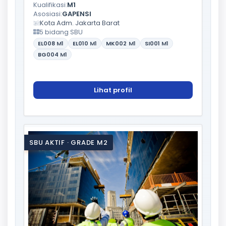
Kualifikasi:
M1
Asosiasi:
GAPENSI
Kota Adm. Jakarta Barat
5 bidang SBU
EL008
M1
EL010
M1
MK002
M1
SI001
M1
BG004
M1
Lihat profil
SBU AKTIF · GRADE M2