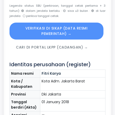
Legenda status SBU (perkiraan, tanggal cetak pertama + 3
tahun):
🟢
dalam jendela berlaku ·
🟡
sisa ≤3 bulan ·
🔴
di luar
jendela ·
⚪
periksa tanggal cetak.
VERIFIKASI DI SIKAP (DATA RESMI
PEMERINTAH) →
CARI DI PORTAL LKPP (CADANGAN) →
Identitas perusahaan (register)
Nama resmi
Fitri Karya
Kota /
Kota Adm. Jakarta Barat
Kabupaten
Provinsi
Dki Jakarta
Tanggal
01 January 2018
berdiri (Akta)
Asosiasi
—