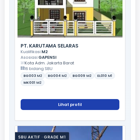
PT. KARUTAMA SELARAS
Kualifikasi:
M2
Asosiasi:
GAPENSI
Kota Adm. Jakarta Barat
16 bidang SBU
BG003
M2
BG004
M2
BG009
M2
EL010
M1
MK001
M2
Lihat profil
SBU AKTIF · GRADE M1