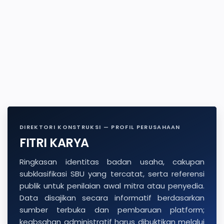
DIREKTORI KONSTRUKSI — PROFIL PERUSAHAAN
FITRI KARYA
Ringkasan identitas badan usaha, cakupan
subklasifikasi SBU yang tercatat, serta referensi
publik untuk penilaian awal mitra atau penyedia.
Data disajikan secara informatif berdasarkan
sumber terbuka dan pembaruan platform;
keabsahan administratif harus dibuktikan melalui