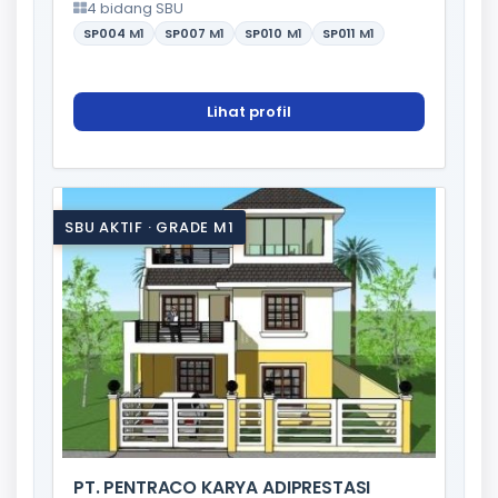
4 bidang SBU
SP004
M1
SP007
M1
SP010
M1
SP011
M1
Lihat profil
SBU AKTIF · GRADE M1
PT. PENTRACO KARYA ADIPRESTASI