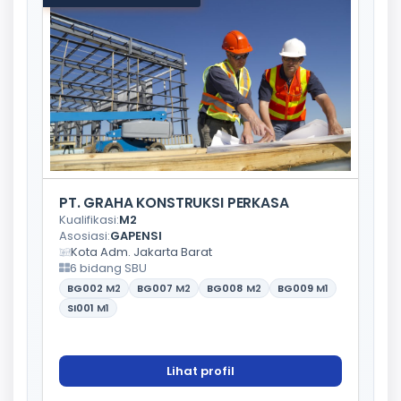
PT. GRAHA KONSTRUKSI PERKASA
Kualifikasi:
M2
Asosiasi:
GAPENSI
Kota Adm. Jakarta Barat
6 bidang SBU
BG002
M2
BG007
M2
BG008
M2
BG009
M1
SI001
M1
Lihat profil