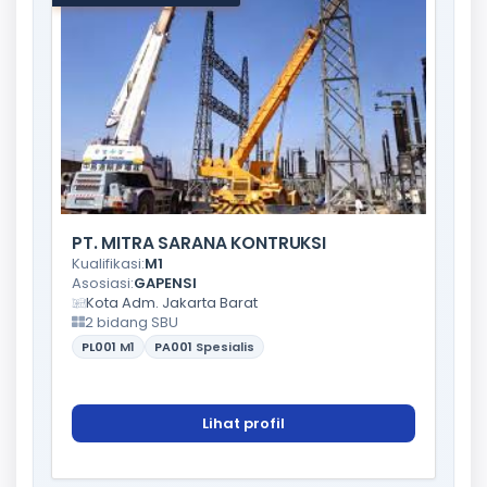
PT. MITRA SARANA KONTRUKSI
Kualifikasi:
M1
Asosiasi:
GAPENSI
Kota Adm. Jakarta Barat
2 bidang SBU
PL001
M1
PA001
Spesialis
Lihat profil