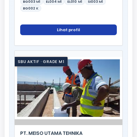
BG003
M1
EL004
M1
EL010
M1
SI003
M1
BG002
K
Lihat profil
SBU AKTIF · GRADE M1
PT. MEISO UTAMA TEHNIKA