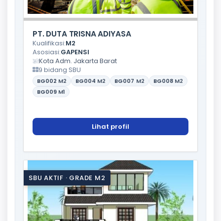
PT. DUTA TRISNA ADIYASA
Kualifikasi:
M2
Asosiasi:
GAPENSI
Kota Adm. Jakarta Barat
9 bidang SBU
BG002
M2
BG004
M2
BG007
M2
BG008
M2
BG009
M1
Lihat profil
SBU AKTIF · GRADE M2