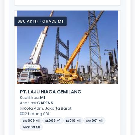
SBU AKTIF · GRADE M1
PT. LAJU NIAGA GEMILANG
Kualifikasi:
M1
Asosiasi:
GAPENSI
Kota Adm. Jakarta Barat
12 bidang SBU
BG009
M1
EL009
M1
EL010
M1
MK001
M1
MK009
M1