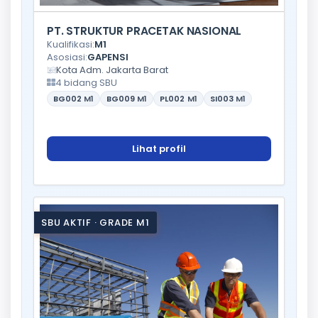
PT. STRUKTUR PRACETAK NASIONAL
Kualifikasi:
M1
Asosiasi:
GAPENSI
Kota Adm. Jakarta Barat
4 bidang SBU
BG002
M1
BG009
M1
PL002
M1
SI003
M1
Lihat profil
SBU AKTIF · GRADE M1