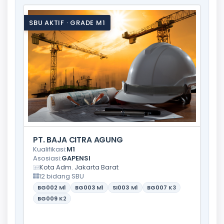
SBU AKTIF · GRADE M1
PT. BAJA CITRA AGUNG
Kualifikasi:
M1
Asosiasi:
GAPENSI
Kota Adm. Jakarta Barat
12 bidang SBU
BG002
M1
BG003
M1
SI003
M1
BG007
K3
BG009
K2