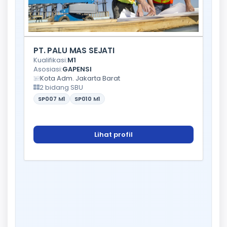
PT. PALU MAS SEJATI
Kualifikasi:
M1
Asosiasi:
GAPENSI
Kota Adm. Jakarta Barat
2 bidang SBU
SP007
M1
SP010
M1
Lihat profil