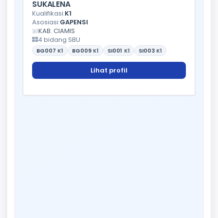
SUKALENA
Kualifikasi:
K1
Asosiasi:
GAPENSI
KAB. CIAMIS
4 bidang SBU
BG007
K1
BG009
K1
SI001
K1
SI003
K1
Lihat profil