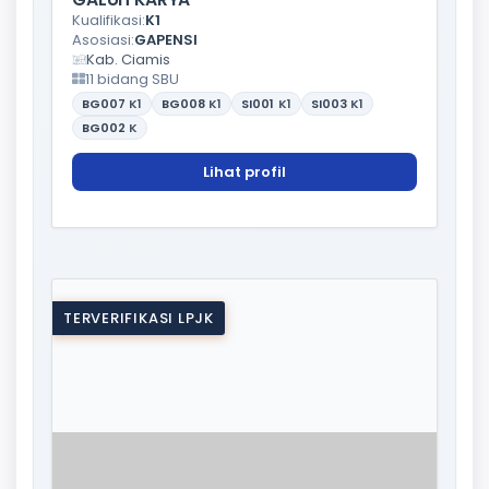
Kualifikasi:
K1
Asosiasi:
GAPENSI
Kab. Ciamis
11 bidang SBU
BG007
K1
BG008
K1
SI001
K1
SI003
K1
BG002
K
Lihat profil
TERVERIFIKASI LPJK