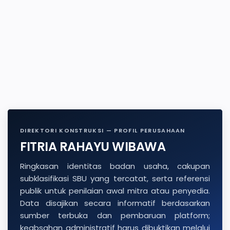
DIREKTORI KONSTRUKSI — PROFIL PERUSAHAAN
FITRIA RAHAYU WIBAWA
Ringkasan identitas badan usaha, cakupan
subklasifikasi SBU yang tercatat, serta referensi
publik untuk penilaian awal mitra atau penyedia.
Data disajikan secara informatif berdasarkan
sumber terbuka dan pembaruan platform;
keabsahan administratif harus dibuktikan melalui