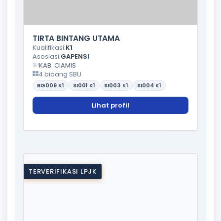
TIRTA BINTANG UTAMA
Kualifikasi:
K1
Asosiasi:
GAPENSI
KAB. CIAMIS
4 bidang SBU
BG009
K1
SI001
K1
SI003
K1
SI004
K1
Lihat profil
TERVERIFIKASI LPJK