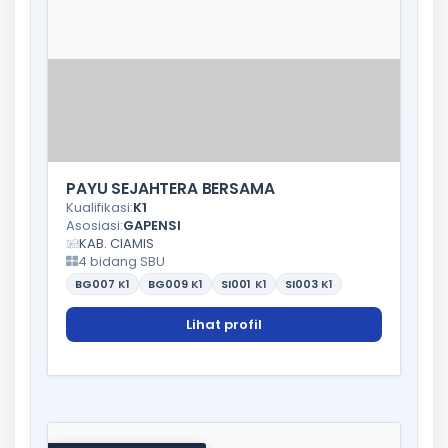
PAYU SEJAHTERA BERSAMA
Kualifikasi:
K1
Asosiasi:
GAPENSI
KAB. CIAMIS
4 bidang SBU
BG007
K1
BG009
K1
SI001
K1
SI003
K1
Lihat profil