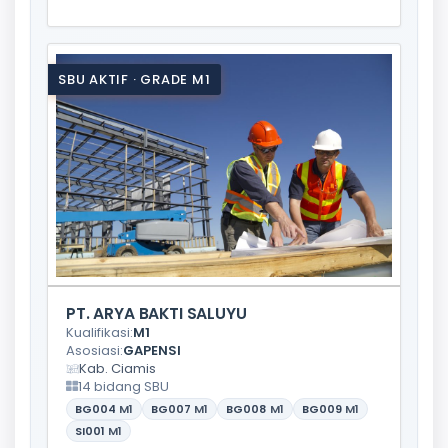
SBU AKTIF · GRADE M1
PT. ARYA BAKTI SALUYU
Kualifikasi:
M1
Asosiasi:
GAPENSI
Kab. Ciamis
14 bidang SBU
BG004
M1
BG007
M1
BG008
M1
BG009
M1
SI001
M1