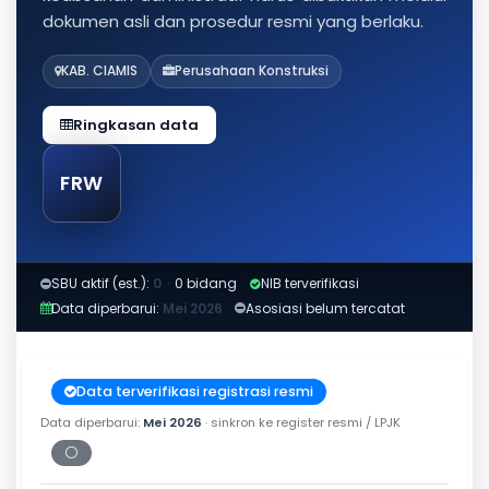
dokumen asli dan prosedur resmi yang berlaku.
KAB. CIAMIS
Perusahaan Konstruksi
Ringkasan data
FRW
SBU aktif (est.):
0
·
0 bidang
NIB terverifikasi
Data diperbarui:
Mei 2026
Asosiasi belum tercatat
Data terverifikasi registrasi resmi
Data diperbarui:
Mei 2026
· sinkron ke register resmi / LPJK
⚪
Periksa tanggal cetak