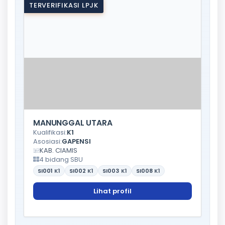
TERVERIFIKASI LPJK
MANUNGGAL UTARA
Kualifikasi:
K1
Asosiasi:
GAPENSI
KAB. CIAMIS
4 bidang SBU
SI001
K1
SI002
K1
SI003
K1
SI008
K1
Lihat profil