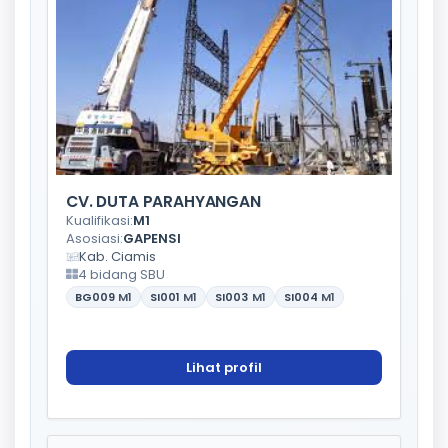
CV. DUTA PARAHYANGAN
Kualifikasi:
M1
Asosiasi:
GAPENSI
Kab. Ciamis
4 bidang SBU
BG009
M1
SI001
M1
SI003
M1
SI004
M1
Lihat profil