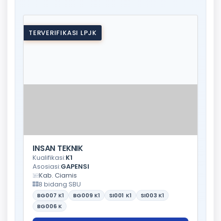
TERVERIFIKASI LPJK
INSAN TEKNIK
Kualifikasi:
K1
Asosiasi:
GAPENSI
Kab. Ciamis
8 bidang SBU
BG007
K1
BG009
K1
SI001
K1
SI003
K1
BG006
K