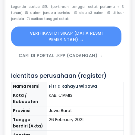
Legenda status SBU (perkiraan, tanggal cetak pertama + 3
tahun):
🟢
dalam jendela berlaku ·
🟡
sisa ≤3 bulan ·
🔴
di luar
jendela ·
⚪
periksa tanggal cetak.
VERIFIKASI DI SIKAP (DATA RESMI
PEMERINTAH) →
CARI DI PORTAL LKPP (CADANGAN) →
Identitas perusahaan (register)
Nama resmi
Fitria Rahayu Wibawa
Kota /
KAB. CIAMIS
Kabupaten
Provinsi
Jawa Barat
Tanggal
26 February 2021
berdiri (Akta)
Asosiasi
—