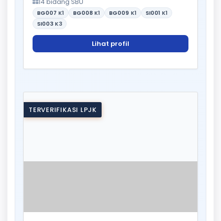
14 bidang SBU
BG007
K1
BG008
K1
BG009
K1
SI001
K1
SI003
K3
Lihat profil
TERVERIFIKASI LPJK