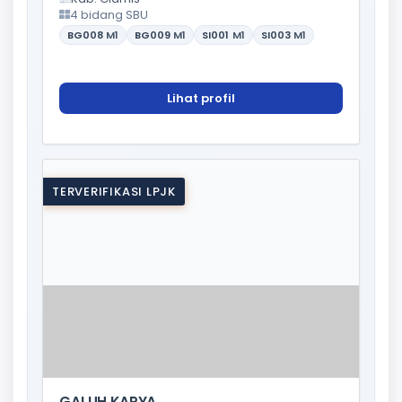
4 bidang SBU
BG008
M1
BG009
M1
SI001
M1
SI003
M1
Lihat profil
TERVERIFIKASI LPJK
GALUH KARYA