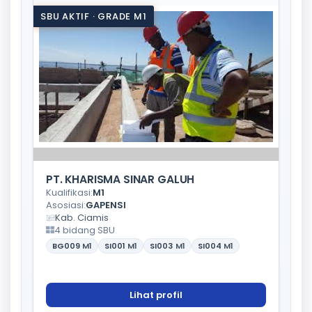
SBU AKTIF · GRADE M1
PT. KHARISMA SINAR GALUH
Kualifikasi:
M1
Asosiasi:
GAPENSI
Kab. Ciamis
4 bidang SBU
BG009
M1
SI001
M1
SI003
M1
SI004
M1
Lihat profil