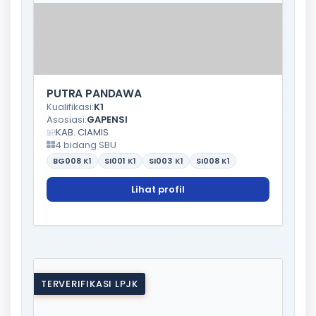
PUTRA PANDAWA
Kualifikasi:
K1
Asosiasi:
GAPENSI
KAB. CIAMIS
4 bidang SBU
BG008
K1
SI001
K1
SI003
K1
SI008
K1
Lihat profil
TERVERIFIKASI LPJK