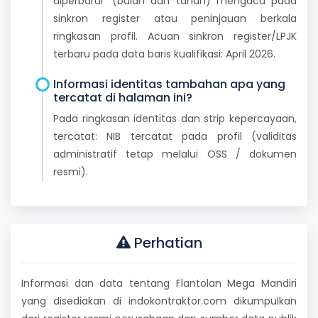
diperbarui" (bulan dan tahun) mengacu pada
sinkron register atau peninjauan berkala
ringkasan profil. Acuan sinkron register/LPJK
terbaru pada data baris kualifikasi: April 2026.
Informasi identitas tambahan apa yang
tercatat di halaman ini?
Pada ringkasan identitas dan strip kepercayaan,
tercatat: NIB tercatat pada profil (validitas
administratif tetap melalui OSS / dokumen
resmi).
Perhatian
Informasi dan data tentang Flantolan Mega Mandiri
yang disediakan di indokontraktor.com dikumpulkan