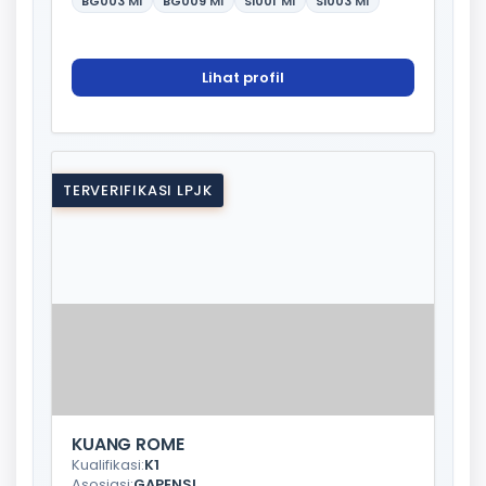
BG003
M1
BG009
M1
SI001
M1
SI003
M1
Lihat profil
TERVERIFIKASI LPJK
KUANG ROME
Kualifikasi:
K1
Asosiasi:
GAPENSI