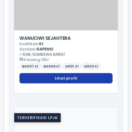
WANUCIWI SEJAHTERA
Kualifikasi:
K1
Asosiasi:
GAPENSI
KAB. SUMBAWA BARAT
4 bidang SBU
BG007
K1
BG008
K1
SI001
K1
SI003
K1
Lihat profil
TERVERIFIKASI LPJK