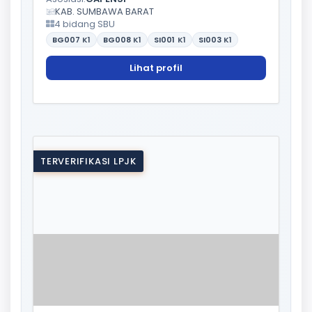
KAB. SUMBAWA BARAT
4 bidang SBU
BG007
K1
BG008
K1
SI001
K1
SI003
K1
Lihat profil
TERVERIFIKASI LPJK