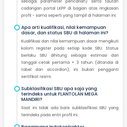
sebagai parameter pencarian) serta tautan
cadangan portal LKPP di bagian atas ringkasan
profil - sama seperti yang tampil di halaman ini.
Apa arti kualifikasi, nilai kemampuan
dasar, dan status SBU di halaman ini?
Kualifikasi dan nilai kemampuan dasar mengikuti
kolom register pada setiap kode SBU. Status
berlaku SBU dihitung sebagai estimasi dari
tanggal cetak pertama + 3 tahun (ditandai di
tabel dan accordion); ini bukan pengganti
sertifikat resmi.
Subklasifikasi SBU apa saja yang
terindeks untuk FLANTOLAN MEGA
MANDIRI?
Saat ini tidak ada baris subklasifikasi SBU yang
terindeks pada entri profil ini.
Bagaimana Indokontraktor