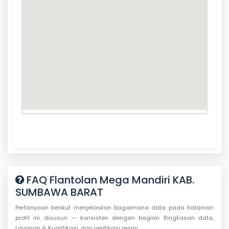
FAQ Flantolan Mega Mandiri KAB.
SUMBAWA BARAT
Pertanyaan berikut menjelaskan bagaimana data pada halaman
profil ini disusun — konsisten dengan bagian Ringkasan data,
Layanan & Kualifikasi, dan verifikasi resmi.