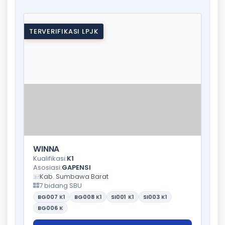
TERVERIFIKASI LPJK
WINNA
Kualifikasi:
K1
Asosiasi:
GAPENSI
Kab. Sumbawa Barat
7 bidang SBU
BG007
K1
BG008
K1
SI001
K1
SI003
K1
BG006
K