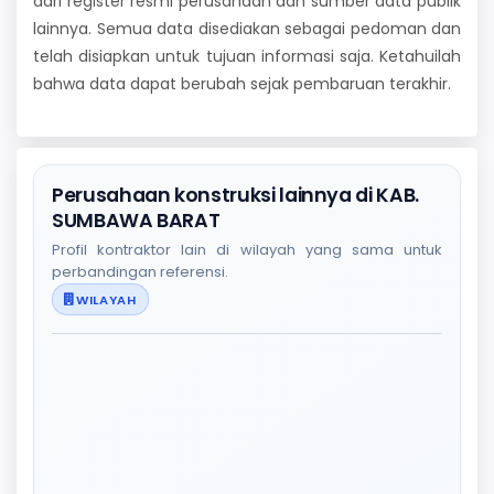
dari register resmi perusahaan dan sumber data publik
lainnya. Semua data disediakan sebagai pedoman dan
telah disiapkan untuk tujuan informasi saja. Ketahuilah
bahwa data dapat berubah sejak pembaruan terakhir.
Perusahaan konstruksi lainnya di KAB.
SUMBAWA BARAT
Profil kontraktor lain di wilayah yang sama untuk
perbandingan referensi.
WILAYAH