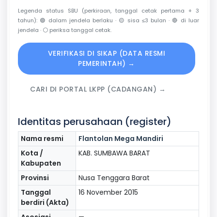
Legenda status SBU (perkiraan, tanggal cetak pertama + 3
tahun):
🟢
dalam jendela berlaku ·
🟡
sisa ≤3 bulan ·
🔴
di luar
jendela ·
⚪
periksa tanggal cetak.
VERIFIKASI DI SIKAP (DATA RESMI
PEMERINTAH) →
CARI DI PORTAL LKPP (CADANGAN) →
Identitas perusahaan (register)
Nama resmi
Flantolan Mega Mandiri
Kota /
KAB. SUMBAWA BARAT
Kabupaten
Provinsi
Nusa Tenggara Barat
Tanggal
16 November 2015
berdiri (Akta)
Asosiasi
—