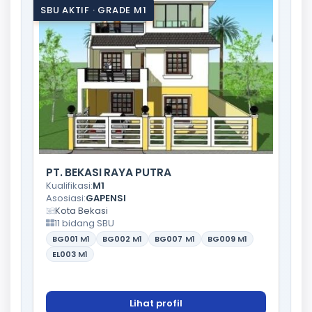
SBU AKTIF · GRADE M1
PT. BEKASI RAYA PUTRA
Kualifikasi:
M1
Asosiasi:
GAPENSI
Kota Bekasi
11 bidang SBU
BG001
M1
BG002
M1
BG007
M1
BG009
M1
EL003
M1
Lihat profil