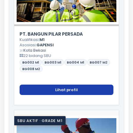
PT. BANGUN PILAR PERSADA
Kualifikasi:
M1
Asosiasi:
GAPENSI
Kota Bekasi
22 bidang SBU
BG002
M1
BG003
M1
BG004
M1
BG007
M2
BG008
M2
Lihat profil
SBU AKTIF · GRADE M1