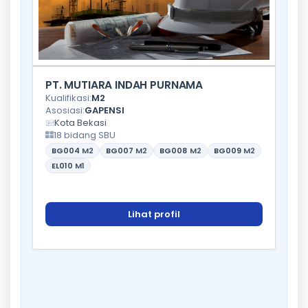
PT. MUTIARA INDAH PURNAMA
Kualifikasi:
M2
Asosiasi:
GAPENSI
Kota Bekasi
18 bidang SBU
BG004
M2
BG007
M2
BG008
M2
BG009
M2
EL010
M1
Lihat profil