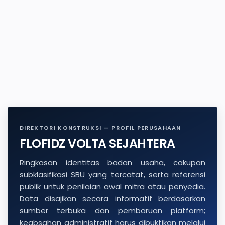
DIREKTORI KONSTRUKSI — PROFIL PERUSAHAAN
FLOFIDZ VOLTA SEJAHTERA
Ringkasan identitas badan usaha, cakupan
subklasifikasi SBU yang tercatat, serta referensi
publik untuk penilaian awal mitra atau penyedia.
Data disajikan secara informatif berdasarkan
sumber terbuka dan pembaruan platform;
keabsahan administratif harus dibuktikan melalui