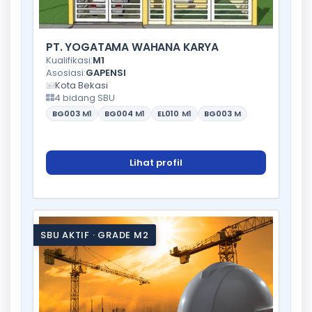
PT. YOGATAMA WAHANA KARYA
Kualifikasi:
M1
Asosiasi:
GAPENSI
Kota Bekasi
4 bidang SBU
BG003
M1
BG004
M1
EL010
M1
BG003
M
Lihat profil
SBU AKTIF · GRADE M2