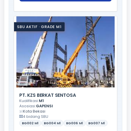
SBU AKTIF · GRADE M1
PT. KZS BERKAT SENTOSA
Kualifikasi:
M1
Asosiasi:
GAPENSI
Kota Bekasi
4 bidang SBU
BG002
M1
BG004
M1
BG006
M1
BG007
M1