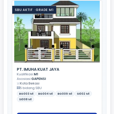
SBU AKTIF · GRADE M1
PT. IMUHA KUAT JAYA
Kualifikasi:
M1
Asosiasi:
GAPENSI
Kota Bekasi
5 bidang SBU
BG003
M1
BG004
M1
BG009
M1
SI002
M1
SI008
M1