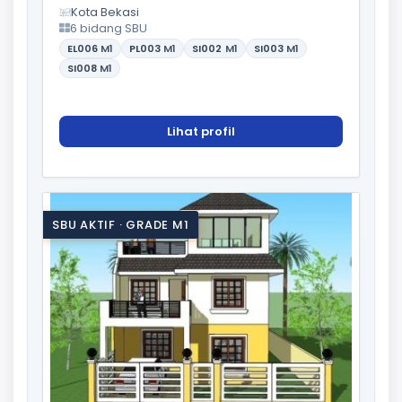
Kota Bekasi
6 bidang SBU
EL006
M1
PL003
M1
SI002
M1
SI003
M1
SI008
M1
Lihat profil
SBU AKTIF · GRADE M1