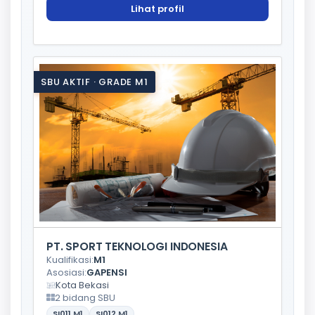
Lihat profil
SBU AKTIF · GRADE M1
PT. SPORT TEKNOLOGI INDONESIA
Kualifikasi:
M1
Asosiasi:
GAPENSI
Kota Bekasi
2 bidang SBU
SI011
M1
SI012
M1