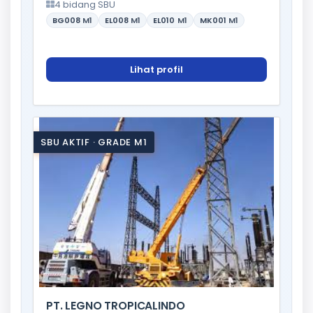
4 bidang SBU
BG008
M1
EL008
M1
EL010
M1
MK001
M1
Lihat profil
SBU AKTIF · GRADE M1
PT. LEGNO TROPICALINDO