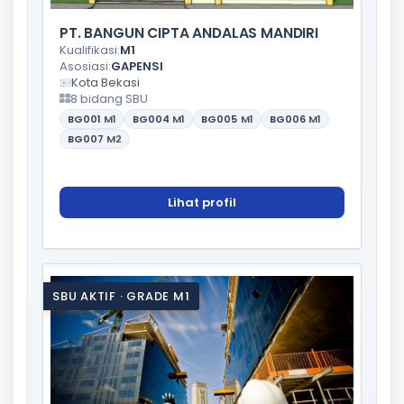
PT. BANGUN CIPTA ANDALAS MANDIRI
Kualifikasi:
M1
Asosiasi:
GAPENSI
Kota Bekasi
8 bidang SBU
BG001
M1
BG004
M1
BG005
M1
BG006
M1
BG007
M2
Lihat profil
SBU AKTIF · GRADE M1