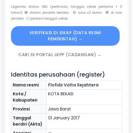
Legenda status SBU (perkiraan, tanggal cetak pertama + 3
tahun):
🟢
dalam jendela berlaku ·
🟡
sisa ≤3 bulan ·
🔴
di luar
jendela ·
⚪
periksa tanggal cetak.
VERIFIKASI DI SIKAP (DATA RESMI
PEMERINTAH) →
CARI DI PORTAL LKPP (CADANGAN) →
Identitas perusahaan (register)
Nama resmi
Flofidz Volta Sejahtera
Kota /
KOTA BEKASI
Kabupaten
Provinsi
Jawa Barat
Tanggal
01 January 2017
berdiri (Akta)
Asosiasi
—