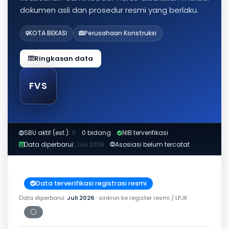
dokumen asli dan prosedur resmi yang berlaku.
KOTA BEKASI
Perusahaan Konstruksi
Ringkasan data
FVS
SBU aktif (est.):
0
·
0 bidang
NIB terverifikasi
Data diperbarui:
Juli 2026
Asosiasi belum tercatat
Data terverifikasi registrasi resmi
Data diperbarui:
Juli 2026
· sinkron ke register resmi / LPJK
⚪
Periksa tanggal cetak