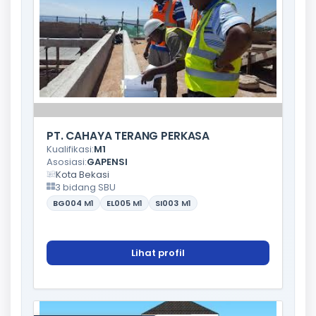
PT. CAHAYA TERANG PERKASA
Kualifikasi:
M1
Asosiasi:
GAPENSI
Kota Bekasi
3 bidang SBU
BG004
M1
EL005
M1
SI003
M1
Lihat profil