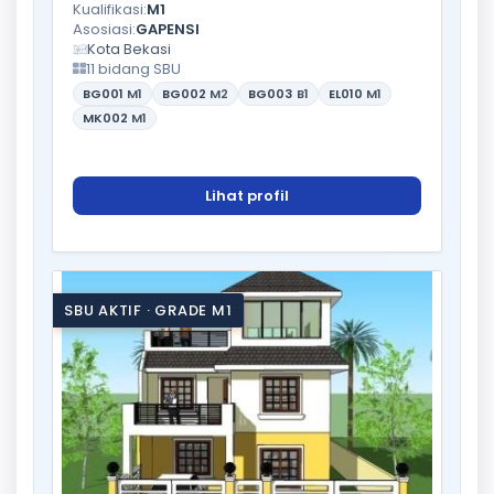
Kualifikasi:
M1
Asosiasi:
GAPENSI
Kota Bekasi
11 bidang SBU
BG001
M1
BG002
M2
BG003
B1
EL010
M1
MK002
M1
Lihat profil
SBU AKTIF · GRADE M1