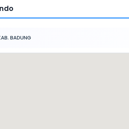
indo
, KAB. BADUNG