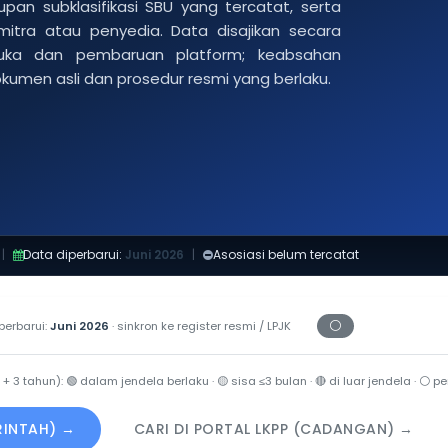
pan subklasifikasi SBU yang tercatat, serta
 mitra atau penyedia. Data disajikan secara
buka dan pembaruan platform; keabsahan
dokumen asli dan prosedur resmi yang berlaku.
|
Data diperbarui:
Juni 2026
|
Asosiasi belum tercatat
⚪
perbarui:
Juni 2026
· sinkron ke register resmi / LPJK
Periksa tanggal c
 + 3 tahun):
🟢
dalam jendela berlaku ·
🟡
sisa ≤3 bulan ·
🔴
di luar jendela ·
⚪
per
ERINTAH) →
CARI DI PORTAL LKPP (CADANGAN) →