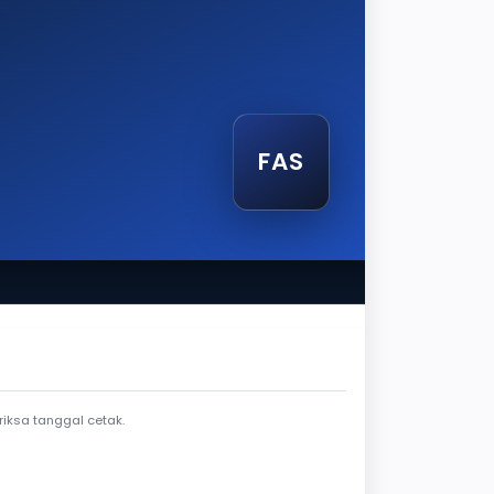
FAS
etak
iksa tanggal cetak.