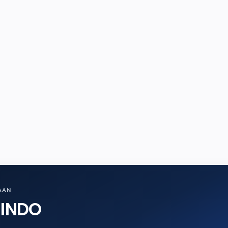
AAN
SINDO