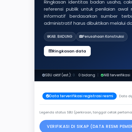
Ringkasan identitas badan usaha, caku
referensi publik untuk penilaian awal
informatif berdasarkan sumber ter
administratif harus dibuktikan melalui 
KAB. BADUNG
Perusahaan Konstruksi
Ringkasan data
SBU aktif (est.):
0
·
0 bidang
|
NIB terverifikasi
Data terverifikasi registrasi resmi
Data di
Legenda status SBU (perkiraan, tanggal cetak pertama
VERIFIKASI DI SIKAP (DATA RESMI PEM