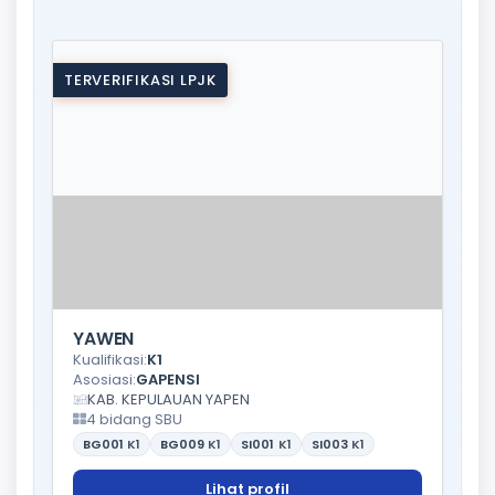
TERVERIFIKASI LPJK
YAWEN
Kualifikasi:
K1
Asosiasi:
GAPENSI
KAB. KEPULAUAN YAPEN
4 bidang SBU
BG001
K1
BG009
K1
SI001
K1
SI003
K1
Lihat profil