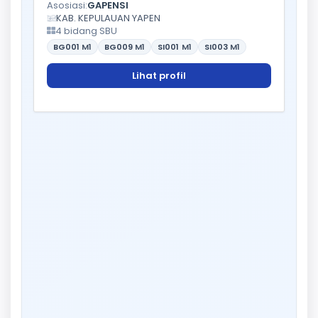
Asosiasi:
GAPENSI
KAB. KEPULAUAN YAPEN
4 bidang SBU
BG001
M1
BG009
M1
SI001
M1
SI003
M1
Lihat profil