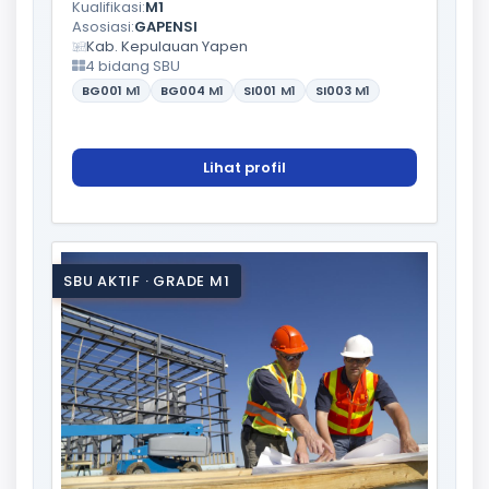
Kualifikasi:
M1
Asosiasi:
GAPENSI
Kab. Kepulauan Yapen
4 bidang SBU
BG001
M1
BG004
M1
SI001
M1
SI003
M1
Lihat profil
SBU AKTIF · GRADE M1