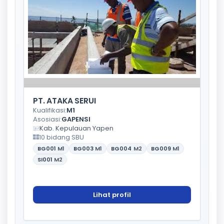
PT. ATAKA SERUI
Kualifikasi:
M1
Asosiasi:
GAPENSI
Kab. Kepulauan Yapen
10 bidang SBU
BG001
M1
BG003
M1
BG004
M2
BG009
M1
SI001
M2
Lihat profil