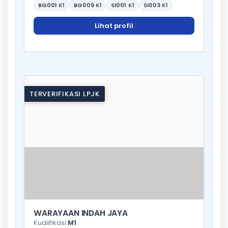
BG001
K1
BG009
K1
SI001
K1
SI003
K1
Lihat profil
TERVERIFIKASI LPJK
WARAYAAN INDAH JAYA
Kualifikasi:
M1