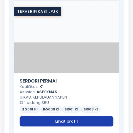
TERVERIFIKASI LPJK
SERDORI PERMAI
Kualifikasi:
K1
Asosiasi:
ASPEKNAS
KAB. KEPULAUAN YAPEN
4 bidang SBU
BG001
K1
BG009
K1
SI001
K1
SI003
K1
Lihat profil