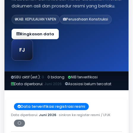
dokumen asli dan prosedur resmi yang berlaku.
KAB. KEPULAUAN YAPEN
Perusahaan Konstruksi
Ringkasan data
FJ
SBU aktif (est.):
0
·
0 bidang
NIB terverifikasi
Data diperbarui:
Juni 2026
Asosiasi belum tercatat
Data terverifikasi registrasi resmi
Data diperbarui:
Juni 2026
· sinkron ke register resmi / LPJK
⚪
Periksa tanggal cetak