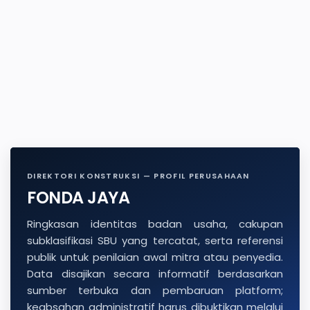
DIREKTORI KONSTRUKSI — PROFIL PERUSAHAAN
FONDA JAYA
Ringkasan identitas badan usaha, cakupan
subklasifikasi SBU yang tercatat, serta referensi
publik untuk penilaian awal mitra atau penyedia.
Data disajikan secara informatif berdasarkan
sumber terbuka dan pembaruan platform;
keabsahan administratif harus dibuktikan melalui