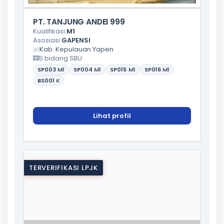
PT. TANJUNG ANDEI 999
Kualifikasi:
M1
Asosiasi:
GAPENSI
Kab. Kepulauan Yapen
5 bidang SBU
SP003
M1
SP004
M1
SP015
M1
SP016
M1
BS001
K
Lihat profil
TERVERIFIKASI LPJK