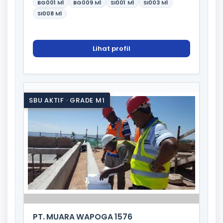
BG001
M1
BG009
M1
SI001
M1
SI003
M1
SI008
M1
Lihat profil
SBU AKTIF · GRADE M1
PT. MUARA WAPOGA 1576