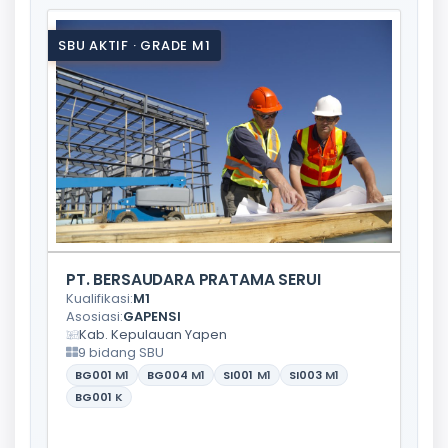
SBU AKTIF · GRADE M1
PT. BERSAUDARA PRATAMA SERUI
Kualifikasi:
M1
Asosiasi:
GAPENSI
Kab. Kepulauan Yapen
9 bidang SBU
BG001
M1
BG004
M1
SI001
M1
SI003
M1
BG001
K