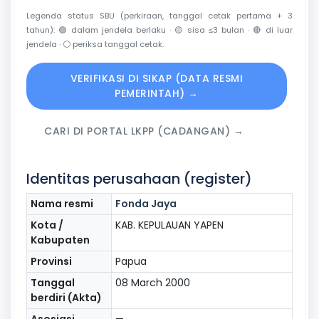
Legenda status SBU (perkiraan, tanggal cetak pertama + 3
tahun):
🟢
dalam jendela berlaku ·
🟡
sisa ≤3 bulan ·
🔴
di luar
jendela ·
⚪
periksa tanggal cetak.
VERIFIKASI DI SIKAP (DATA RESMI
PEMERINTAH) →
CARI DI PORTAL LKPP (CADANGAN) →
Identitas perusahaan (register)
Nama resmi
Fonda Jaya
Kota /
KAB. KEPULAUAN YAPEN
Kabupaten
Provinsi
Papua
Tanggal
08 March 2000
berdiri (Akta)
Asosiasi
—