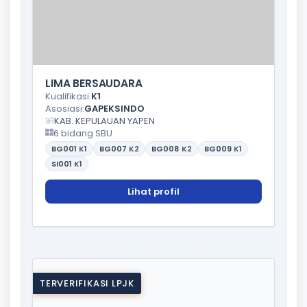
LIMA BERSAUDARA
Kualifikasi:
K1
Asosiasi:
GAPEKSINDO
KAB. KEPULAUAN YAPEN
6 bidang SBU
BG001
K1
BG007
K2
BG008
K2
BG009
K1
SI001
K1
Lihat profil
TERVERIFIKASI LPJK