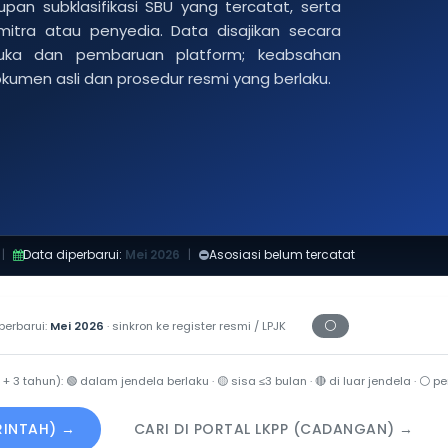
pan subklasifikasi SBU yang tercatat, serta
 mitra atau penyedia. Data disajikan secara
buka dan pembaruan platform; keabsahan
dokumen asli dan prosedur resmi yang berlaku.
|
Data diperbarui:
Mei 2026
|
Asosiasi belum tercatat
⚪
perbarui:
Mei 2026
· sinkron ke register resmi / LPJK
Periksa tanggal ce
 + 3 tahun):
🟢
dalam jendela berlaku ·
🟡
sisa ≤3 bulan ·
🔴
di luar jendela ·
⚪
per
ERINTAH) →
CARI DI PORTAL LKPP (CADANGAN) →