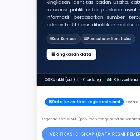
Ringkasan identitas badan usaha, caku
referensi publik untuk penilaian awal
informatif berdasarkan sumber ter
administratif harus dibuktikan melalui 
Kab. Samosir
Perusahaan Konstruksi
Ringkasan data
SBU aktif (est.):
0
·
0 bidang
|
NIB terverifikasi
Data terverifikasi registrasi resmi
Data di
Legenda status SBU (perkiraan, tanggal cetak pertama
VERIFIKASI DI SIKAP (DATA RESMI PEM