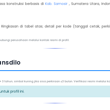
sa konstruksi berbasis di
Kab. Samosir
, Sumatera Utara, Indon
. Ringkasan di tabel atas; detail per kode (tanggal cetak, per
hubungi perusahaan melalui kontak resmi di profil.
ansdilo
3 tahun; simbol kuning jika sisa perkiraan ≤3 bulan. Verifikasi resmi melalui
tuk profil ini.