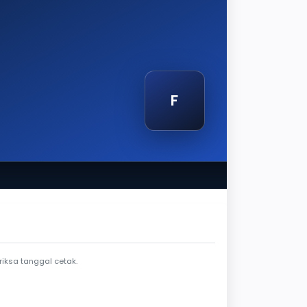
F
tak
iksa tanggal cetak.