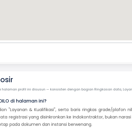
osir
laman profil ini disusun — konsisten dengan bagian Ringkasan data, Layanan 
DILO di halaman ini?
dion "Layanan & Kualifikasi", serta baris ringkas grade/plafon
ata registrasi yang disinkronkan ke Indokontraktor, bukan naras
 tetap pada dokumen dan instansi berwenang.