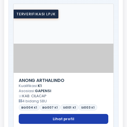
TERVERIFIKASI LPJK
ANONG ARTHALINDO
Kualifikasi:
K1
Asosiasi:
GAPENSI
KAB. CILACAP
4 bidang SBU
BG004
K1
BG007
K1
SI001
K1
SI003
K1
Lihat profil