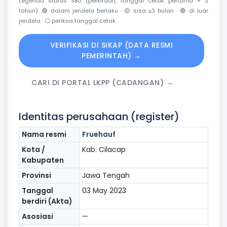
Legenda status SBU (perkiraan, tanggal cetak pertama + 3
tahun):
🟢
dalam jendela berlaku ·
🟡
sisa ≤3 bulan ·
🔴
di luar
jendela ·
⚪
periksa tanggal cetak.
VERIFIKASI DI SIKAP (DATA RESMI
PEMERINTAH) →
CARI DI PORTAL LKPP (CADANGAN) →
Identitas perusahaan (register)
Nama resmi
Fruehauf
Kota /
Kab. Cilacap
Kabupaten
Provinsi
Jawa Tengah
Tanggal
03 May 2023
berdiri (Akta)
Asosiasi
—