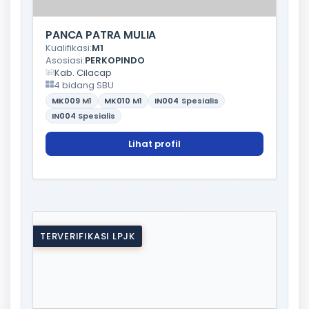
PANCA PATRA MULIA
Kualifikasi:
M1
Asosiasi:
PERKOPINDO
Kab. Cilacap
4 bidang SBU
MK009
M1
MK010
M1
IN004
Spesialis
IN004
Spesialis
Lihat profil
TERVERIFIKASI LPJK