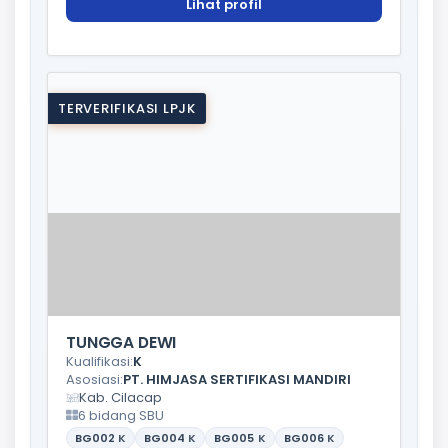
Lihat profil
TERVERIFIKASI LPJK
TUNGGA DEWI
Kualifikasi:
K
Asosiasi:
PT. HIMJASA SERTIFIKASI MANDIRI
Kab. Cilacap
6 bidang SBU
BG002
K
BG004
K
BG005
K
BG006
K