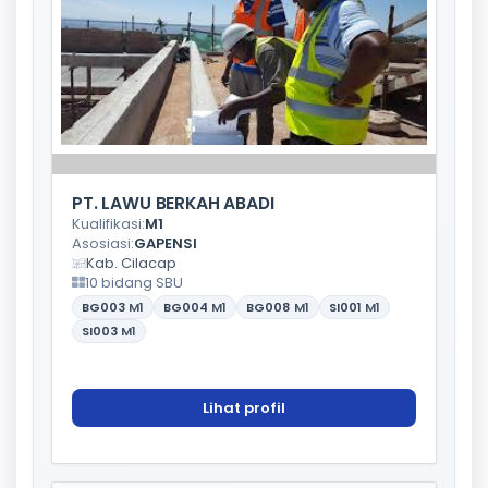
PT. LAWU BERKAH ABADI
Kualifikasi:
M1
Asosiasi:
GAPENSI
Kab. Cilacap
10 bidang SBU
BG003
M1
BG004
M1
BG008
M1
SI001
M1
SI003
M1
Lihat profil