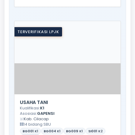
TERVERIFIKASI LPJK
USAHA TANI
Kualifikasi:
K1
Asosiasi:
GAPENSI
Kab. Cilacap
14 bidang SBU
BG001
K1
BG004
K1
BG009
K1
SI001
K2