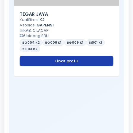
TEGAR JAYA
Kualifikasi:
K2
Asosiasi:
GAPENSI
KAB. CILACAP
6 bidang SBU
BG004
K2
BG008
K1
BG009
K1
SI001
K1
SI003
K2
Lihat profil