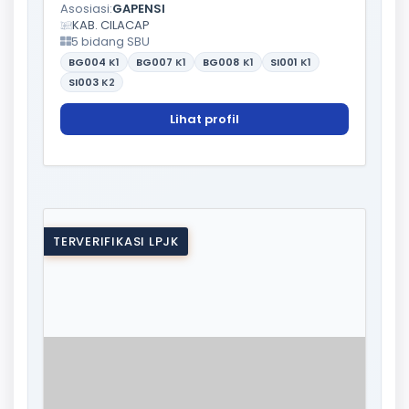
Asosiasi:
GAPENSI
KAB. CILACAP
5 bidang SBU
BG004
K1
BG007
K1
BG008
K1
SI001
K1
SI003
K2
Lihat profil
TERVERIFIKASI LPJK