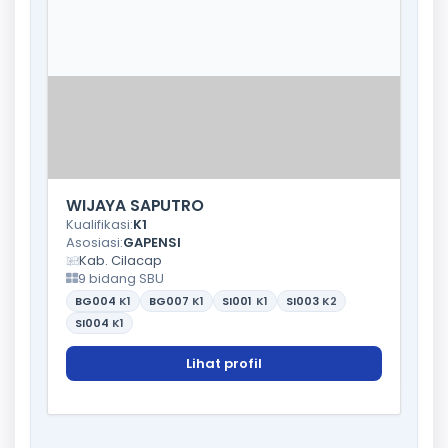
WIJAYA SAPUTRO
Kualifikasi:
K1
Asosiasi:
GAPENSI
Kab. Cilacap
9 bidang SBU
BG004
K1
BG007
K1
SI001
K1
SI003
K2
SI004
K1
Lihat profil