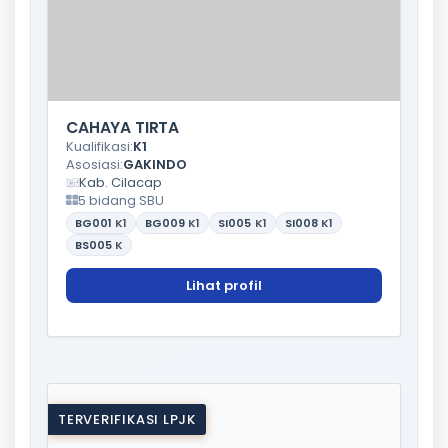
CAHAYA TIRTA
Kualifikasi:
K1
Asosiasi:
GAKINDO
Kab. Cilacap
5 bidang SBU
BG001
K1
BG009
K1
SI005
K1
SI008
K1
BS005
K
Lihat profil
TERVERIFIKASI LPJK