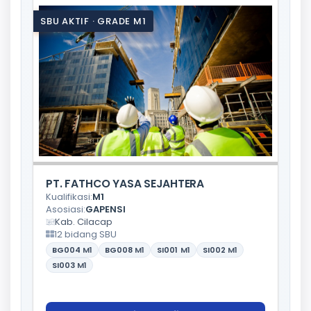
SBU AKTIF · GRADE M1
PT. FATHCO YASA SEJAHTERA
Kualifikasi:
M1
Asosiasi:
GAPENSI
Kab. Cilacap
12 bidang SBU
BG004
M1
BG008
M1
SI001
M1
SI002
M1
SI003
M1