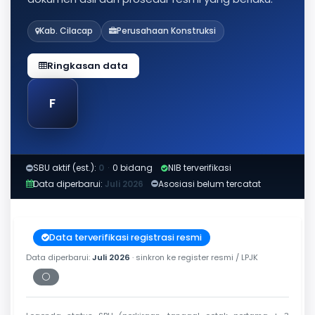
Kab. Cilacap
Perusahaan Konstruksi
Ringkasan data
F
SBU aktif (est.):
0
·
0 bidang
NIB terverifikasi
Data diperbarui:
Juli 2026
Asosiasi belum tercatat
Data terverifikasi registrasi resmi
Data diperbarui:
Juli 2026
· sinkron ke register resmi / LPJK
⚪
Periksa tanggal cetak