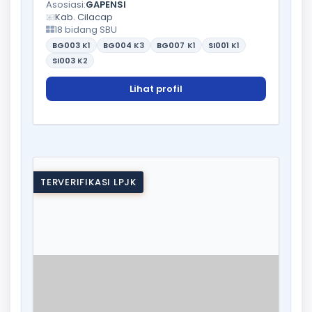
Asosiasi:
GAPENSI
Kab. Cilacap
18 bidang SBU
BG003
K1
BG004
K3
BG007
K1
SI001
K1
SI003
K2
Lihat profil
TERVERIFIKASI LPJK