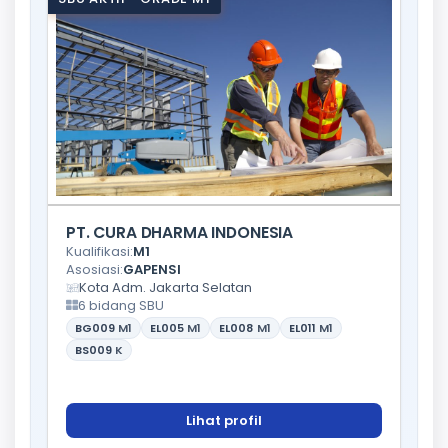
PT. CURA DHARMA INDONESIA
Kualifikasi:
M1
Asosiasi:
GAPENSI
Kota Adm. Jakarta Selatan
6 bidang SBU
BG009
M1
EL005
M1
EL008
M1
EL011
M1
BS009
K
Lihat profil