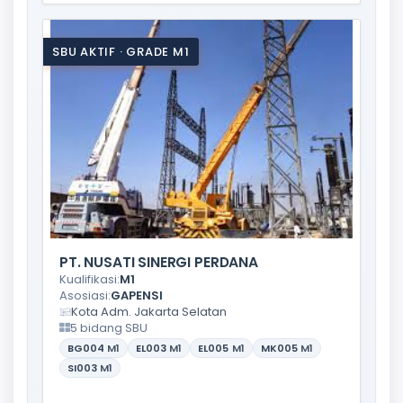
SBU AKTIF · GRADE M1
PT. NUSATI SINERGI PERDANA
Kualifikasi:
M1
Asosiasi:
GAPENSI
Kota Adm. Jakarta Selatan
5 bidang SBU
BG004
M1
EL003
M1
EL005
M1
MK005
M1
SI003
M1