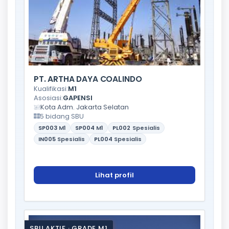
PT. ARTHA DAYA COALINDO
Kualifikasi:
M1
Asosiasi:
GAPENSI
Kota Adm. Jakarta Selatan
5 bidang SBU
SP003
M1
SP004
M1
PL002
Spesialis
IN005
Spesialis
PL004
Spesialis
Lihat profil
SBU AKTIF · GRADE M1