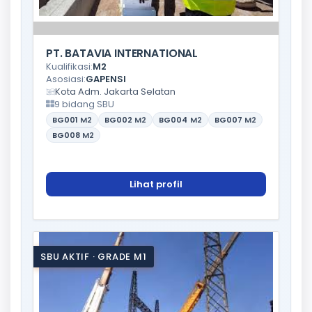
PT. BATAVIA INTERNATIONAL
Kualifikasi:
M2
Asosiasi:
GAPENSI
Kota Adm. Jakarta Selatan
9 bidang SBU
BG001
M2
BG002
M2
BG004
M2
BG007
M2
BG008
M2
Lihat profil
SBU AKTIF · GRADE M1