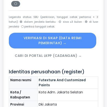
⚪
Periksa tanggal cetak
Legenda status SBU (perkiraan, tanggal cetak pertama + 3
tahun):
🟢
dalam jendela berlaku ·
🟡
sisa ≤3 bulan ·
🔴
di luar
jendela ·
⚪
periksa tanggal cetak.
VERIFIKASI DI SIKAP (DATA RESMI
PEMERINTAH) →
CARI DI PORTAL LKPP (CADANGAN) →
Identitas perusahaan (register)
Nama resmi
Futexture And Customized
Paints
Kota /
Kota Adm. Jakarta Selatan
Kabupaten
Provinsi
Dki Jakarta