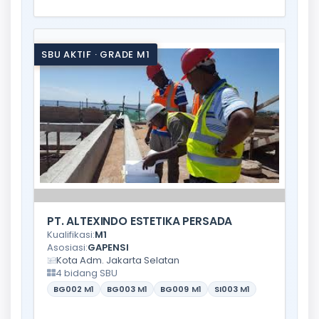
SBU AKTIF · GRADE M1
PT. ALTEXINDO ESTETIKA PERSADA
Kualifikasi:
M1
Asosiasi:
GAPENSI
Kota Adm. Jakarta Selatan
4 bidang SBU
BG002
M1
BG003
M1
BG009
M1
SI003
M1