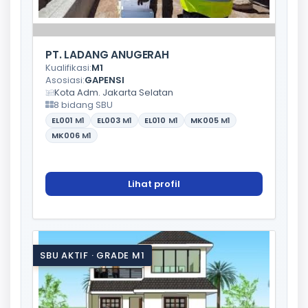
PT. LADANG ANUGERAH
Kualifikasi:
M1
Asosiasi:
GAPENSI
Kota Adm. Jakarta Selatan
8 bidang SBU
EL001
M1
EL003
M1
EL010
M1
MK005
M1
MK006
M1
Lihat profil
SBU AKTIF · GRADE M1