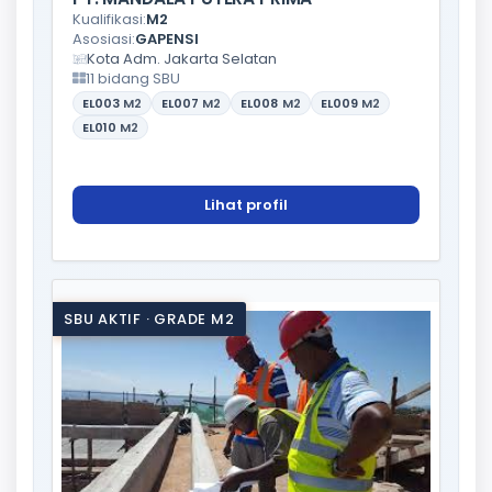
Kualifikasi:
M2
Asosiasi:
GAPENSI
Kota Adm. Jakarta Selatan
11 bidang SBU
EL003
M2
EL007
M2
EL008
M2
EL009
M2
EL010
M2
Lihat profil
SBU AKTIF · GRADE M2