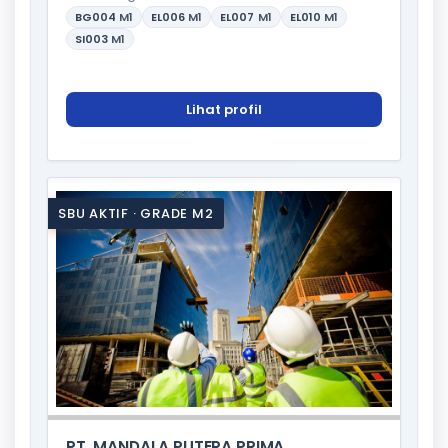
BG004
M1
EL006
M1
EL007
M1
EL010
M1
SI003
M1
Lihat profil
SBU AKTIF · GRADE M2
PT. MANDALA PUTERA PRIMA