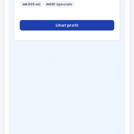
MK005
M2
IN001
Spesialis
Lihat profil