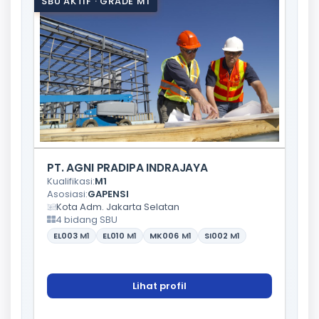
SBU AKTIF · GRADE M1
PT. AGNI PRADIPA INDRAJAYA
Kualifikasi:
M1
Asosiasi:
GAPENSI
Kota Adm. Jakarta Selatan
4 bidang SBU
EL003
M1
EL010
M1
MK006
M1
SI002
M1
Lihat profil