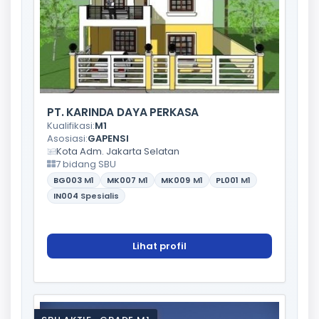
PT. KARINDA DAYA PERKASA
Kualifikasi:
M1
Asosiasi:
GAPENSI
Kota Adm. Jakarta Selatan
7 bidang SBU
BG003
M1
MK007
M1
MK009
M1
PL001
M1
IN004
Spesialis
Lihat profil