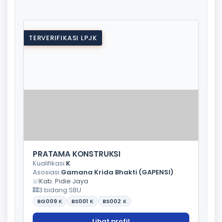
TERVERIFIKASI LPJK
PRATAMA KONSTRUKSI
Kualifikasi:
K
Asosiasi:
Gamana Krida Bhakti (GAPENSI)
Kab. Pidie Jaya
3 bidang SBU
BG009
K
BS001
K
BS002
K
Lihat profil