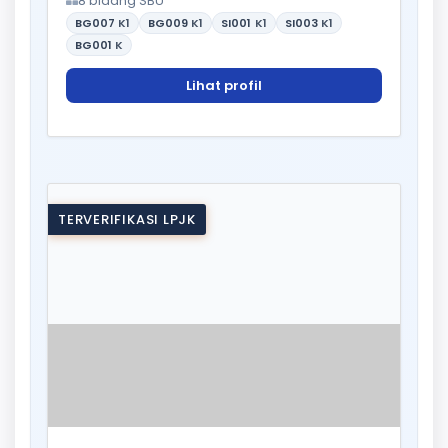
8 bidang SBU
BG007
K1
BG009
K1
SI001
K1
SI003
K1
BG001
K
Lihat profil
TERVERIFIKASI LPJK