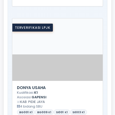
TERVERIFIKASI LPJK
DONYA USAHA
Kualifikasi:
K1
Asosiasi:
GAPENSI
KAB. PIDIE JAYA
4 bidang SBU
BG001
K1
BG009
K1
SI001
K1
SI003
K1