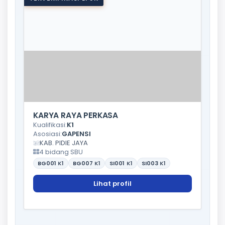
KARYA RAYA PERKASA
Kualifikasi:
K1
Asosiasi:
GAPENSI
KAB. PIDIE JAYA
4 bidang SBU
BG001
K1
BG007
K1
SI001
K1
SI003
K1
Lihat profil