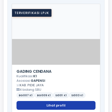
TERVERIFIKASI LPJK
GADING CENDANA
Kualifikasi:
K1
Asosiasi:
GAPENSI
KAB. PIDIE JAYA
4 bidang SBU
BG007
K1
BG009
K1
SI001
K1
SI003
K1
Lihat profil