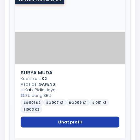
SURYA MUDA
Kualifikasi:
K2
Asosiasi:
GAPENSI
Kab. Pidie Jaya
9 bidang SBU
BG001
K2
BG007
K1
BG009
K1
SI001
K1
SI003
K2
Lihat profil