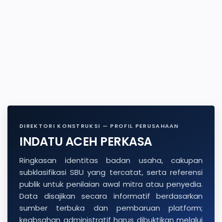
DIREKTORI KONSTRUKSI — PROFIL PERUSAHAAN
INDATU ACEH PERKASA
Ringkasan identitas badan usaha, cakupan
subklasifikasi SBU yang tercatat, serta referensi
publik untuk penilaian awal mitra atau penyedia.
Data disajikan secara informatif berdasarkan
sumber terbuka dan pembaruan platform;
keabsahan administratif harus dibuktikan melalui