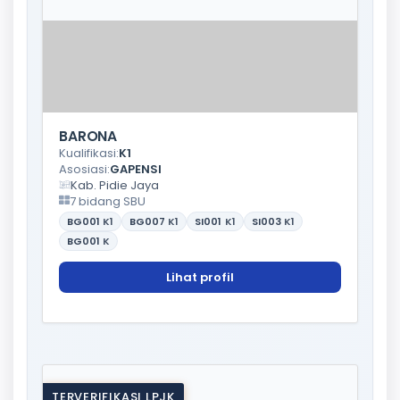
BARONA
Kualifikasi:
K1
Asosiasi:
GAPENSI
Kab. Pidie Jaya
7 bidang SBU
BG001
K1
BG007
K1
SI001
K1
SI003
K1
BG001
K
Lihat profil
TERVERIFIKASI LPJK