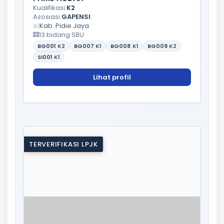
Kualifikasi:
K2
Asosiasi:
GAPENSI
Kab. Pidie Jaya
13 bidang SBU
BG001
K2
BG007
K1
BG008
K1
BG009
K2
SI001
K1
Lihat profil
TERVERIFIKASI LPJK