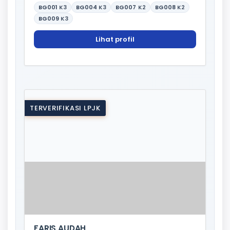
BG001
K3
BG004
K3
BG007
K2
BG008
K2
BG009
K3
Lihat profil
TERVERIFIKASI LPJK
FARIS AUDAH