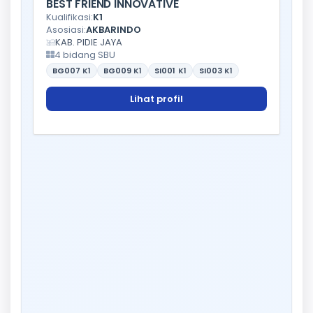
BEST FRIEND INNOVATIVE
Kualifikasi:
K1
Asosiasi:
AKBARINDO
KAB. PIDIE JAYA
4 bidang SBU
BG007
K1
BG009
K1
SI001
K1
SI003
K1
Lihat profil