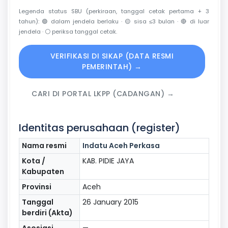
Legenda status SBU (perkiraan, tanggal cetak pertama + 3
tahun):
🟢
dalam jendela berlaku ·
🟡
sisa ≤3 bulan ·
🔴
di luar
jendela ·
⚪
periksa tanggal cetak.
VERIFIKASI DI SIKAP (DATA RESMI
PEMERINTAH) →
CARI DI PORTAL LKPP (CADANGAN) →
Identitas perusahaan (register)
Nama resmi
Indatu Aceh Perkasa
Kota /
KAB. PIDIE JAYA
Kabupaten
Provinsi
Aceh
Tanggal
26 January 2015
berdiri (Akta)
Asosiasi
—