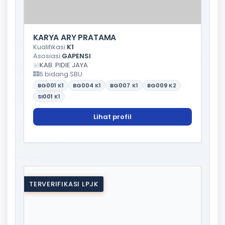
KARYA ARY PRATAMA
Kualifikasi:
K1
Asosiasi:
GAPENSI
KAB. PIDIE JAYA
6 bidang SBU
BG001
K1
BG004
K1
BG007
K1
BG009
K2
SI001
K1
Lihat profil
TERVERIFIKASI LPJK