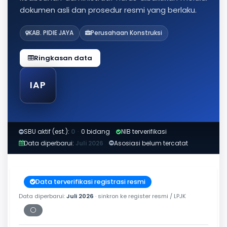
dokumen asli dan prosedur resmi yang berlaku.
KAB. PIDIE JAYA
Perusahaan Konstruksi
Ringkasan data
IAP
SBU aktif (est.):
0
·
0 bidang
NIB terverifikasi
Data diperbarui:
Juli 2026
Asosiasi belum tercatat
Data terverifikasi registrasi resmi
Data diperbarui:
Juli 2026
· sinkron ke register resmi / LPJK
⚪
Periksa tanggal cetak