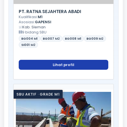
PT. RATNA SEJAHTERA ABADI
Kualifikasi:
M1
Asosiasi:
GAPENSI
Kab. Sleman
9 bidang SBU
BG004
M1
BG007
M2
BG008
M1
BG009
M2
SI001
M2
Lihat profil
SBU AKTIF · GRADE M1