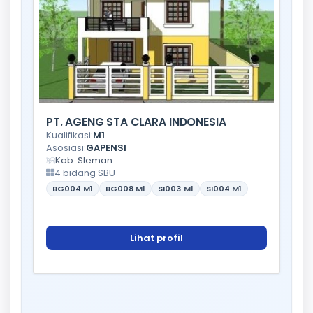
PT. AGENG STA CLARA INDONESIA
Kualifikasi:
M1
Asosiasi:
GAPENSI
Kab. Sleman
4 bidang SBU
BG004
M1
BG008
M1
SI003
M1
SI004
M1
Lihat profil