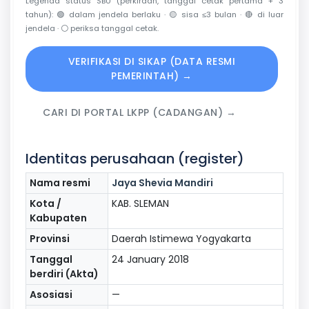
Legenda status SBU (perkiraan, tanggal cetak pertama + 3
tahun):
🟢
dalam jendela berlaku ·
🟡
sisa ≤3 bulan ·
🔴
di luar
jendela ·
⚪
periksa tanggal cetak.
VERIFIKASI DI SIKAP (DATA RESMI
PEMERINTAH) →
CARI DI PORTAL LKPP (CADANGAN) →
Identitas perusahaan (register)
Nama resmi
Jaya Shevia Mandiri
Kota /
KAB. SLEMAN
Kabupaten
Provinsi
Daerah Istimewa Yogyakarta
Tanggal
24 January 2018
berdiri (Akta)
Asosiasi
—