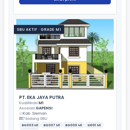
SBU AKTIF · GRADE M1
PT. EKA JAYA PUTRA
Kualifikasi:
M1
Asosiasi:
GAPENSI
Kab. Sleman
7 bidang SBU
BG003
M1
BG007
M1
BG009
M1
SI001
M1