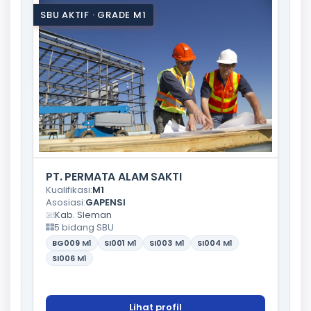
SBU AKTIF · GRADE M1
PT. PERMATA ALAM SAKTI
Kualifikasi:
M1
Asosiasi:
GAPENSI
Kab. Sleman
5 bidang SBU
BG009
M1
SI001
M1
SI003
M1
SI004
M1
SI006
M1
Lihat profil