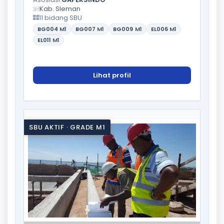
Kab. Sleman
11 bidang SBU
BG004
M1
BG007
M1
BG009
M1
EL006
M1
EL011
M1
Lihat profil
SBU AKTIF · GRADE M1