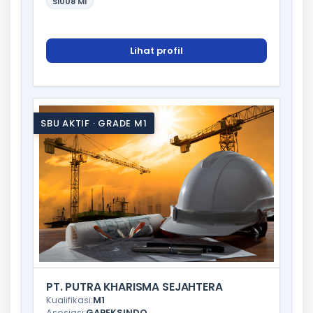
SI008
M1
Lihat profil
SBU AKTIF · GRADE M1
PT. PUTRA KHARISMA SEJAHTERA
Kualifikasi:
M1
Asosiasi:
GAPEKSINDO