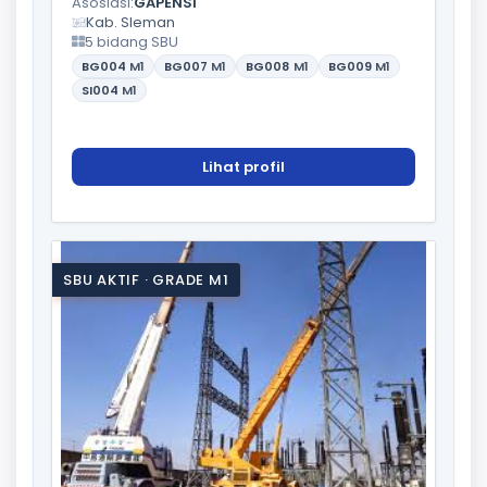
Asosiasi:
GAPENSI
Kab. Sleman
5 bidang SBU
BG004
M1
BG007
M1
BG008
M1
BG009
M1
SI004
M1
Lihat profil
SBU AKTIF · GRADE M1