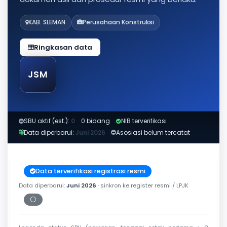
KAB. SLEMAN
Perusahaan Konstruksi
Ringkasan data
JSM
SBU aktif (est.):
0
·
0 bidang
NIB terverifikasi
Data diperbarui:
Juni 2026
Asosiasi belum tercatat
Data terverifikasi registrasi resmi
Data diperbarui:
Juni 2026
· sinkron ke register resmi / LPJK
⚪
Periksa tanggal cetak