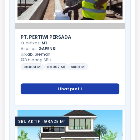
PT. PERTIWI PERSADA
Kualifikasi:
M1
Asosiasi:
GAPENSI
Kab. Sleman
3 bidang SBU
BG004
M1
BG007
M1
SI001
M1
Lihat profil
SBU AKTIF · GRADE M1