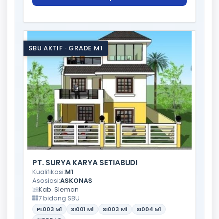
SBU AKTIF · GRADE M1
PT. SURYA KARYA SETIABUDI
Kualifikasi:
M1
Asosiasi:
ASKONAS
Kab. Sleman
7 bidang SBU
PL003
M1
SI001
M1
SI003
M1
SI004
M1