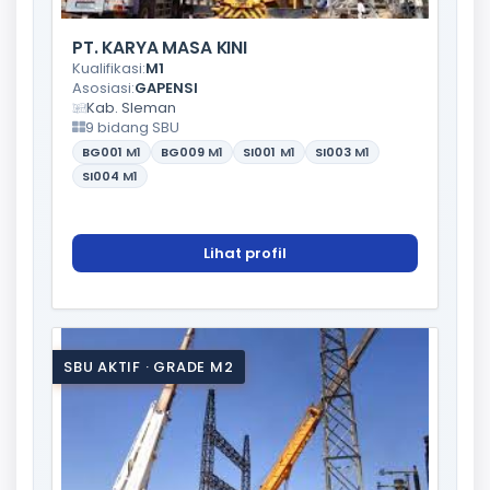
PT. KARYA MASA KINI
Kualifikasi:
M1
Asosiasi:
GAPENSI
Kab. Sleman
9 bidang SBU
BG001
M1
BG009
M1
SI001
M1
SI003
M1
SI004
M1
Lihat profil
SBU AKTIF · GRADE M2