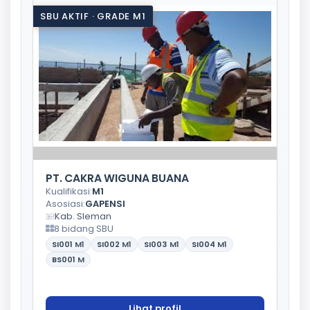
SBU AKTIF · GRADE M1
PT. CAKRA WIGUNA BUANA
Kualifikasi:
M1
Asosiasi:
GAPENSI
Kab. Sleman
8 bidang SBU
SI001
M1
SI002
M1
SI003
M1
SI004
M1
BS001
M
Lihat profil