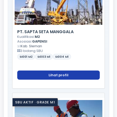
PT. SAPTA SETA MANGGALA
Kualifikasi:
M2
Asosiasi:
GAPENSI
Kab. Sleman
3 bidang SBU
SI001
M2
SI003
M1
SI004
M1
Lihat profil
SBU AKTIF · GRADE M1