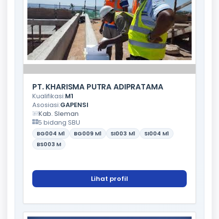
PT. KHARISMA PUTRA ADIPRATAMA
Kualifikasi:
M1
Asosiasi:
GAPENSI
Kab. Sleman
5 bidang SBU
BG004
M1
BG009
M1
SI003
M1
SI004
M1
BS003
M
Lihat profil