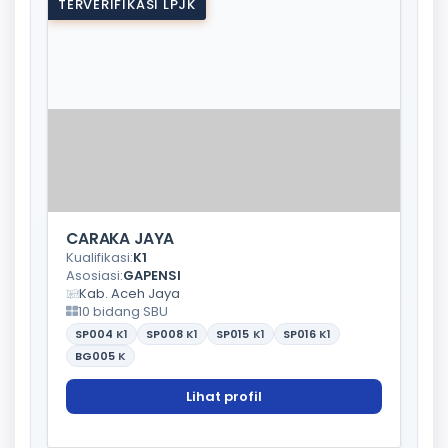
TERVERIFIKASI LPJK
CARAKA JAYA
Kualifikasi:
K1
Asosiasi:
GAPENSI
Kab. Aceh Jaya
10 bidang SBU
SP004
K1
SP008
K1
SP015
K1
SP016
K1
BG005
K
Lihat profil