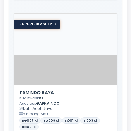
TERVERIFIKASI LPJK
TAMINDO RAYA
Kualifikasi:
K1
Asosiasi:
GAPKAINDO
Kab. Aceh Jaya
5 bidang SBU
BG007
K1
BG009
K1
SI001
K1
SI003
K1
BG001
K