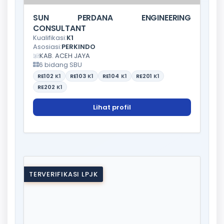
SUN PERDANA ENGINEERING
CONSULTANT
Kualifikasi:
K1
Asosiasi:
PERKINDO
KAB. ACEH JAYA
6 bidang SBU
RE102
K1
RE103
K1
RE104
K1
RE201
K1
RE202
K1
Lihat profil
TERVERIFIKASI LPJK