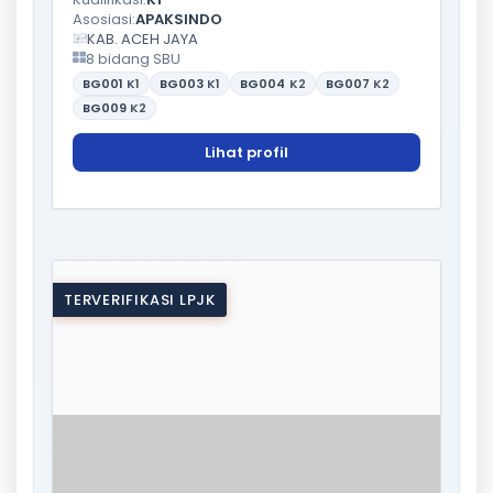
Asosiasi:
APAKSINDO
KAB. ACEH JAYA
8 bidang SBU
BG001
K1
BG003
K1
BG004
K2
BG007
K2
BG009
K2
Lihat profil
TERVERIFIKASI LPJK