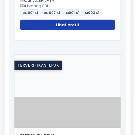
KAB. ACEH JAYA
4 bidang SBU
BG001
K1
BG007
K1
SI001
K1
SI003
K1
Lihat profil
TERVERIFIKASI LPJK