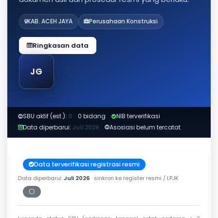
KAB. ACEH JAYA
Perusahaan Konstruksi
Ringkasan data
JG
SBU aktif (est.):
0
·
0 bidang
NIB terverifikasi
Data diperbarui:
Juli 2026
Asosiasi belum tercatat
Data terverifikasi registrasi resmi
Data diperbarui:
Juli 2026
· sinkron ke register resmi / LPJK
⚪
Periksa tanggal cetak