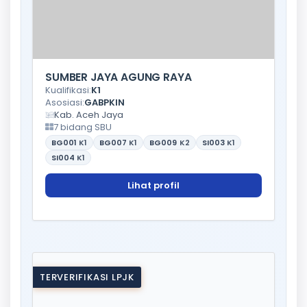
SUMBER JAYA AGUNG RAYA
Kualifikasi:
K1
Asosiasi:
GABPKIN
Kab. Aceh Jaya
7 bidang SBU
BG001
K1
BG007
K1
BG009
K2
SI003
K1
SI004
K1
Lihat profil
TERVERIFIKASI LPJK