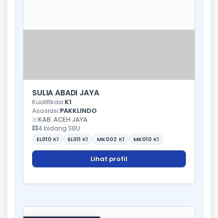
SULIA ABADI JAYA
Kualifikasi:
K1
Asosiasi:
PAKKLINDO
KAB. ACEH JAYA
4 bidang SBU
EL010
K1
EL011
K1
MK002
K1
MK010
K1
Lihat profil