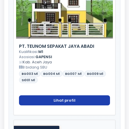
PT. TEUNOM SEPAKAT JAYA ABADI
Kualifikasi:
M1
Asosiasi:
GAPENSI
Kab. Aceh Jaya
8 bidang SBU
BG003
M1
BG004
M1
BG007
M1
BG009
M1
SI001
M1
Lihat profil