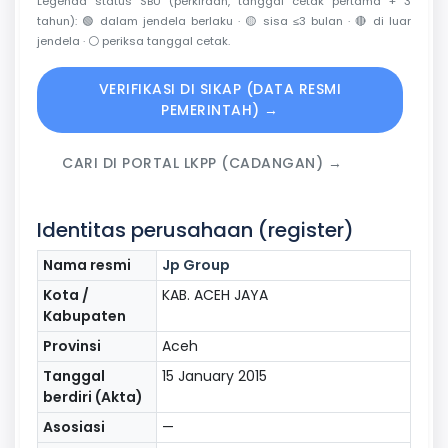
Legenda status SBU (perkiraan, tanggal cetak pertama + 3
tahun):
🟢
dalam jendela berlaku ·
🟡
sisa ≤3 bulan ·
🔴
di luar
jendela ·
⚪
periksa tanggal cetak.
VERIFIKASI DI SIKAP (DATA RESMI
PEMERINTAH) →
CARI DI PORTAL LKPP (CADANGAN) →
Identitas perusahaan (register)
Nama resmi
Jp Group
Kota /
KAB. ACEH JAYA
Kabupaten
Provinsi
Aceh
Tanggal
15 January 2015
berdiri (Akta)
Asosiasi
—