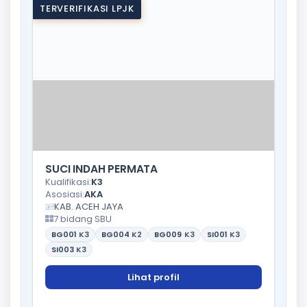
TERVERIFIKASI LPJK
SUCI INDAH PERMATA
Kualifikasi:
K3
Asosiasi:
AKA
KAB. ACEH JAYA
7 bidang SBU
BG001
K3
BG004
K2
BG009
K3
SI001
K3
SI003
K3
Lihat profil