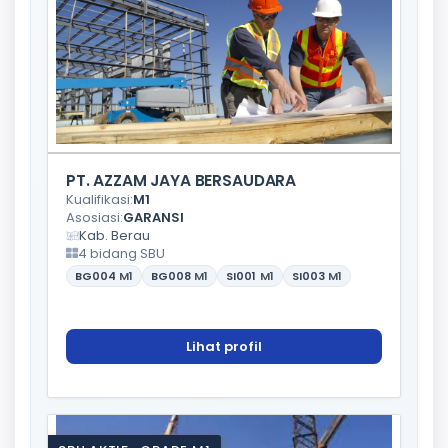
PT. AZZAM JAYA BERSAUDARA
Kualifikasi:
M1
Asosiasi:
GARANSI
Kab. Berau
4 bidang SBU
BG004
M1
BG008
M1
SI001
M1
SI003
M1
Lihat profil