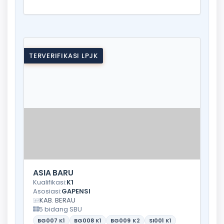
TERVERIFIKASI LPJK
ASIA BARU
Kualifikasi:
K1
Asosiasi:
GAPENSI
KAB. BERAU
5 bidang SBU
BG007
K1
BG008
K1
BG009
K2
SI001
K1