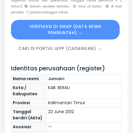
Legenda status SBU (perkiraan, tanggal cetak pertama + 3
tahun):
🟢
dalam jendela berlaku ·
🟡
sisa ≤3 bulan ·
🔴
di luar
jendela ·
⚪
periksa tanggal cetak.
VERIFIKASI DI SIKAP (DATA RESMI
PEMERINTAH) →
CARI DI PORTAL LKPP (CADANGAN) →
Identitas perusahaan (register)
Nama resmi
Jumairi
Kota /
KAB. BERAU
Kabupaten
Provinsi
Kalimantan Timur
Tanggal
22 June 2012
berdiri (Akta)
Asosiasi
—