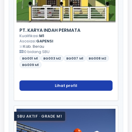
PT. KARYA INDAH PERMATA
Kualifikasi:
M1
Asosiasi:
GAPENSI
Kab. Berau
10 bidang SBU
BG001
M1
BG003
M2
BG007
M1
BG008
M2
BG009
M1
Lihat profil
SBU AKTIF · GRADE M1