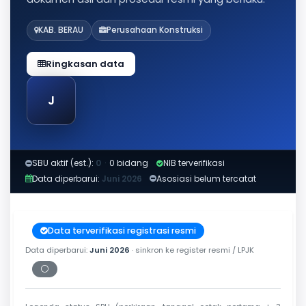
KAB. BERAU
Perusahaan Konstruksi
Ringkasan data
J
SBU aktif (est.):
0
·
0 bidang
NIB terverifikasi
Data diperbarui:
Juni 2026
Asosiasi belum tercatat
Data terverifikasi registrasi resmi
Data diperbarui:
Juni 2026
· sinkron ke register resmi / LPJK
⚪
Periksa tanggal cetak