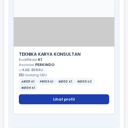
TEKNIKA KARYA KONSULTAN
Kualifikasi:
K1
Asosiasi:
PERKINDO
KAB. BERAU
8 bidang SBU
AR101
K1
PR103
K1
RE102
K1
RE103
K2
RE104
K1
Lihat profil