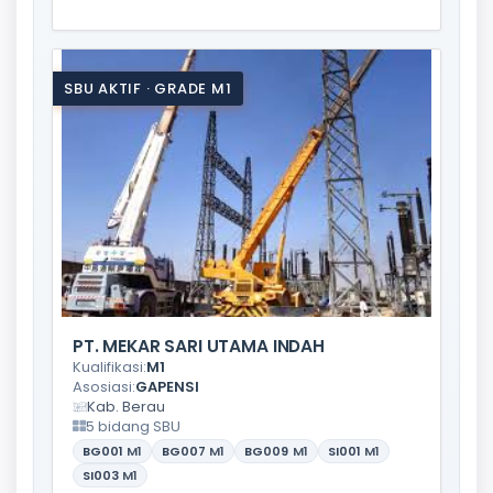
SBU AKTIF · GRADE M1
PT. MEKAR SARI UTAMA INDAH
Kualifikasi:
M1
Asosiasi:
GAPENSI
Kab. Berau
5 bidang SBU
BG001
M1
BG007
M1
BG009
M1
SI001
M1
SI003
M1