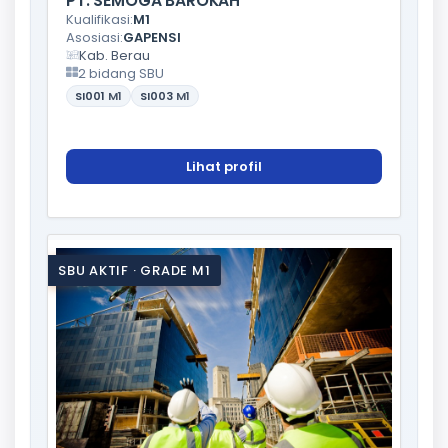
PT. SEMOGA BAROKAH
Kualifikasi:
M1
Asosiasi:
GAPENSI
Kab. Berau
2 bidang SBU
SI001
M1
SI003
M1
Lihat profil
SBU AKTIF · GRADE M1