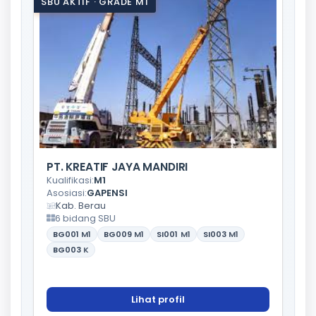
SBU AKTIF · GRADE M1
PT. KREATIF JAYA MANDIRI
Kualifikasi:
M1
Asosiasi:
GAPENSI
Kab. Berau
6 bidang SBU
BG001
M1
BG009
M1
SI001
M1
SI003
M1
BG003
K
Lihat profil