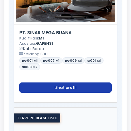
PT. SINAR MEGA BUANA
Kualifikasi:
M1
Asosiasi:
GAPENSI
Kab. Berau
7 bidang SBU
BG001
M1
BG007
M1
BG009
M1
SI001
M1
SI003
M2
Lihat profil
TERVERIFIKASI LPJK