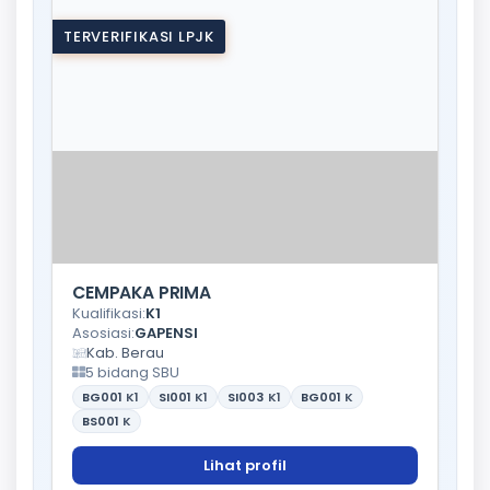
TERVERIFIKASI LPJK
CEMPAKA PRIMA
Kualifikasi:
K1
Asosiasi:
GAPENSI
Kab. Berau
5 bidang SBU
BG001
K1
SI001
K1
SI003
K1
BG001
K
BS001
K
Lihat profil