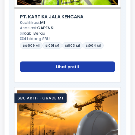
PT. KARTIKA JALA KENCANA
Kualifikasi:
M1
Asosiasi:
GAPENSI
Kab. Berau
4 bidang SBU
BG009
M1
SI001
M1
SI003
M1
SI004
M1
Lihat profil
SBU AKTIF · GRADE M1