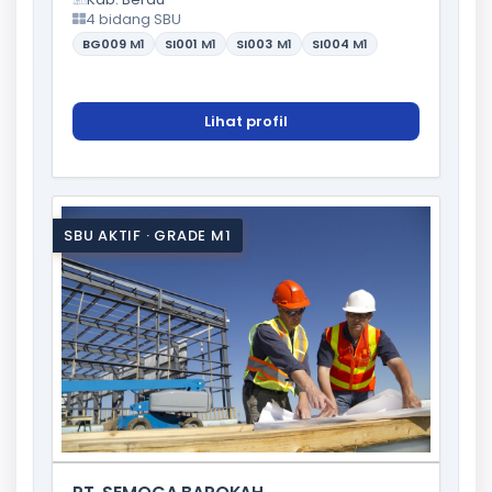
4 bidang SBU
BG009
M1
SI001
M1
SI003
M1
SI004
M1
Lihat profil
SBU AKTIF · GRADE M1