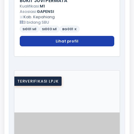
BUKIT JUVI PERMATA
Kualifikasi:
M1
Asosiasi:
GAPENSI
Kab. Kepahiang
3 bidang SBU
SI001
M1
SI003
M1
BG001
K
Lihat profil
TERVERIFIKASI LPJK