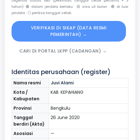
Legenda status SBU (perkiraan, tanggal cetak pertama + 3
tahun):
🟢
dalam jendela berlaku ·
🟡
sisa ≤3 bulan ·
🔴
di luar
jendela ·
⚪
periksa tanggal cetak.
VERIFIKASI DI SIKAP (DATA RESMI
PEMERINTAH) →
CARI DI PORTAL LKPP (CADANGAN) →
Identitas perusahaan (register)
Nama resmi
Juvi Alami
Kota /
KAB. KEPAHIANG
Kabupaten
Provinsi
Bengkulu
Tanggal
26 June 2020
berdiri (Akta)
Asosiasi
—