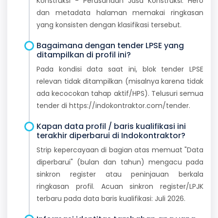
Konstruksi - Perusahaan Jasa Konstruksi. Hero
dan metadata halaman memakai ringkasan
yang konsisten dengan klasifikasi tersebut.
Bagaimana dengan tender LPSE yang
ditampilkan di profil ini?
Pada kondisi data saat ini, blok tender LPSE
relevan tidak ditampilkan (misalnya karena tidak
ada kecocokan tahap aktif/HPS). Telusuri semua
tender di https://indokontraktor.com/tender.
Kapan data profil / baris kualifikasi ini
terakhir diperbarui di Indokontraktor?
Strip kepercayaan di bagian atas memuat "Data
diperbarui" (bulan dan tahun) mengacu pada
sinkron register atau peninjauan berkala
ringkasan profil. Acuan sinkron register/LPJK
terbaru pada data baris kualifikasi: Juli 2026.