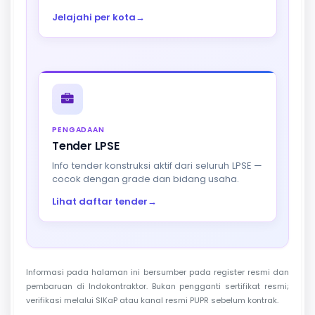
Jelajahi per kota
→
PENGADAAN
Tender LPSE
Info tender konstruksi aktif dari seluruh LPSE —
cocok dengan grade dan bidang usaha.
Lihat daftar tender
→
Informasi pada halaman ini bersumber pada register resmi dan
pembaruan di Indokontraktor. Bukan pengganti sertifikat resmi;
verifikasi melalui SIKaP atau kanal resmi PUPR sebelum kontrak.