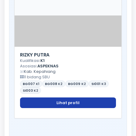
RIZKY PUTRA
Kualifikasi:
K1
Asosiasi:
ASPEKNAS
Kab. Kepahiang
11 bidang SBU
BG007
K1
BG008
K2
BG009
K2
SI001
K3
SI003
K2
Lihat profil