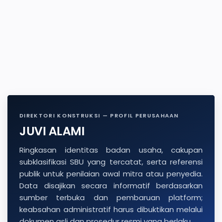
DIREKTORI KONSTRUKSI — PROFIL PERUSAHAAN
JUVI ALAMI
Ringkasan identitas badan usaha, cakupan
subklasifikasi SBU yang tercatat, serta referensi
publik untuk penilaian awal mitra atau penyedia.
Data disajikan secara informatif berdasarkan
sumber terbuka dan pembaruan platform;
keabsahan administratif harus dibuktikan melalui
dokumen asli dan prosedur resmi yang berlaku.