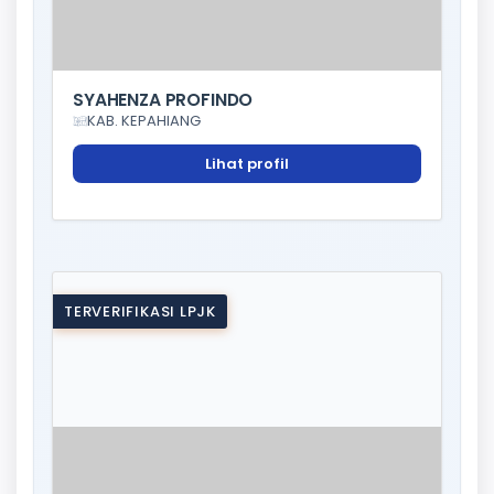
SYAHENZA PROFINDO
KAB. KEPAHIANG
Lihat profil
TERVERIFIKASI LPJK