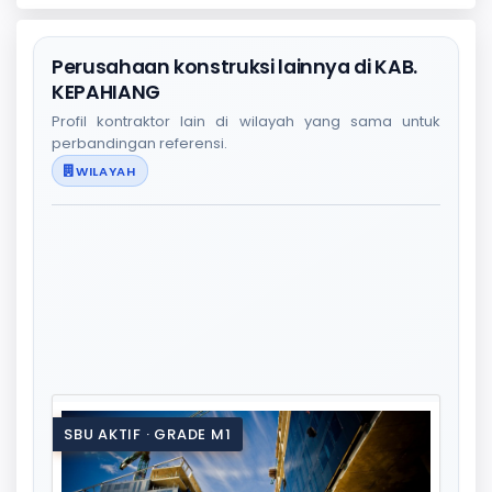
Perusahaan konstruksi lainnya di KAB.
KEPAHIANG
Profil kontraktor lain di wilayah yang sama untuk
perbandingan referensi.
WILAYAH
SBU AKTIF · GRADE M1