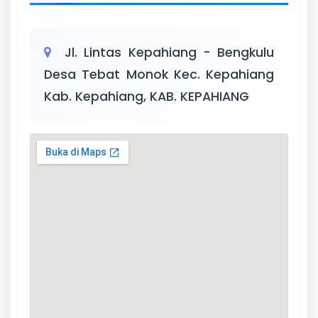
Jl. Lintas Kepahiang - Bengkulu
Desa Tebat Monok Kec. Kepahiang
Kab. Kepahiang, KAB. KEPAHIANG