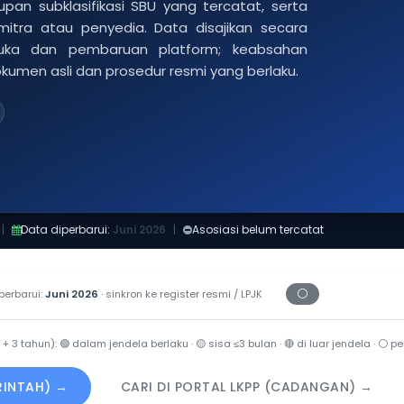
pan subklasifikasi SBU yang tercatat, serta
 mitra atau penyedia. Data disajikan secara
buka dan pembaruan platform; keabsahan
dokumen asli dan prosedur resmi yang berlaku.
|
Data diperbarui:
Juni 2026
|
Asosiasi belum tercatat
⚪
perbarui:
Juni 2026
· sinkron ke register resmi / LPJK
Periksa tanggal c
 + 3 tahun):
🟢
dalam jendela berlaku ·
🟡
sisa ≤3 bulan ·
🔴
di luar jendela ·
⚪
per
ERINTAH) →
CARI DI PORTAL LKPP (CADANGAN) →