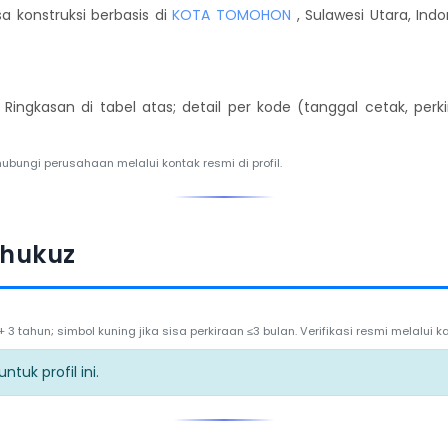
a konstruksi berbasis di
KOTA TOMOHON
, Sulawesi Utara, Ind
. Ringkasan di tabel atas; detail per kode (tanggal cetak, per
hubungi perusahaan melalui kontak resmi di profil.
ahukuz
3 tahun; simbol kuning jika sisa perkiraan ≤3 bulan. Verifikasi resmi melalui
tuk profil ini.