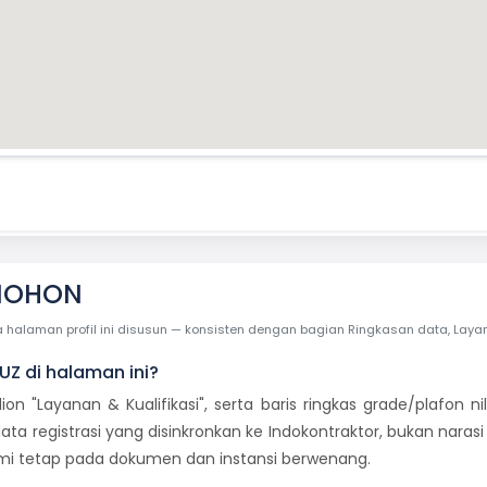
MOHON
laman profil ini disusun — konsisten dengan bagian Ringkasan data, Layanan 
UZ di halaman ini?
dion "Layanan & Kualifikasi", serta baris ringkas grade/plafon
ata registrasi yang disinkronkan ke Indokontraktor, bukan naras
mi tetap pada dokumen dan instansi berwenang.