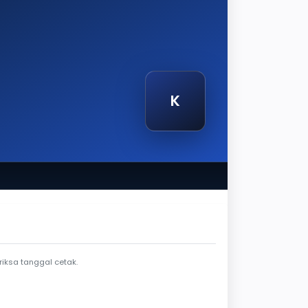
K
etak
iksa tanggal cetak.