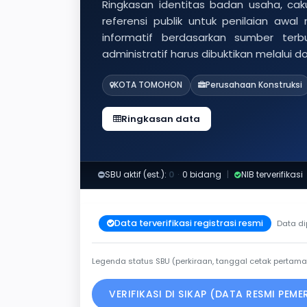
Ringkasan identitas badan usaha, caku
referensi publik untuk penilaian awal
informatif berdasarkan sumber ter
administratif harus dibuktikan melalui 
KOTA TOMOHON
Perusahaan Konstruksi
Ringkasan data
SBU aktif (est.):
0
·
0 bidang
|
NIB terverifikasi
Data terverifikasi registrasi resmi
Data di
Legenda status SBU (perkiraan, tanggal cetak pertama
VERIFIKASI DI SIKAP (DATA RESMI PEM