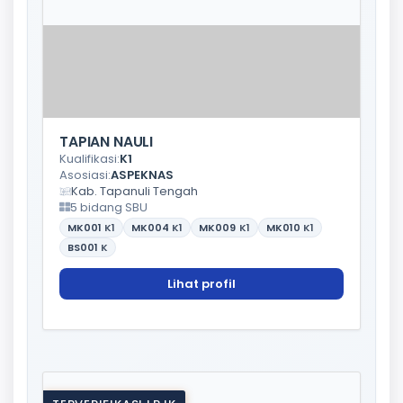
TAPIAN NAULI
Kualifikasi:
K1
Asosiasi:
ASPEKNAS
Kab. Tapanuli Tengah
5 bidang SBU
MK001
K1
MK004
K1
MK009
K1
MK010
K1
BS001
K
Lihat profil