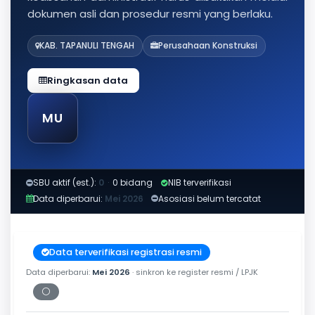
dokumen asli dan prosedur resmi yang berlaku.
KAB. TAPANULI TENGAH
Perusahaan Konstruksi
Ringkasan data
MU
SBU aktif (est.):
0
·
0 bidang
NIB terverifikasi
Data diperbarui:
Mei 2026
Asosiasi belum tercatat
Data terverifikasi registrasi resmi
Data diperbarui:
Mei 2026
· sinkron ke register resmi / LPJK
⚪
Periksa tanggal cetak