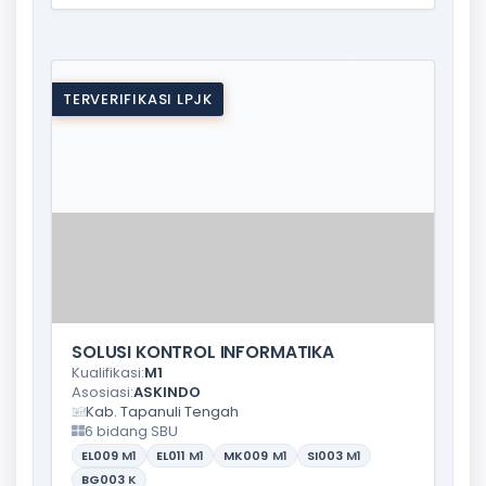
TERVERIFIKASI LPJK
SOLUSI KONTROL INFORMATIKA
Kualifikasi:
M1
Asosiasi:
ASKINDO
Kab. Tapanuli Tengah
6 bidang SBU
EL009
M1
EL011
M1
MK009
M1
SI003
M1
BG003
K