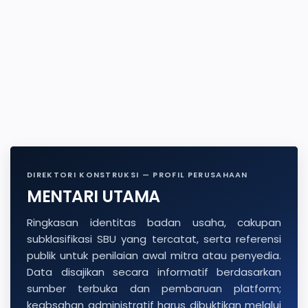
DIREKTORI KONSTRUKSI — PROFIL PERUSAHAAN
MENTARI UTAMA
Ringkasan identitas badan usaha, cakupan
subklasifikasi SBU yang tercatat, serta referensi
publik untuk penilaian awal mitra atau penyedia.
Data disajikan secara informatif berdasarkan
sumber terbuka dan pembaruan platform;
keabsahan administratif harus dibuktikan melalui