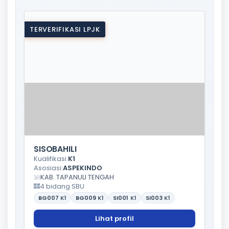
TERVERIFIKASI LPJK
SISOBAHILI
Kualifikasi:
K1
Asosiasi:
ASPEKINDO
KAB. TAPANULI TENGAH
4 bidang SBU
BG007
K1
BG009
K1
SI001
K1
SI003
K1
Lihat profil