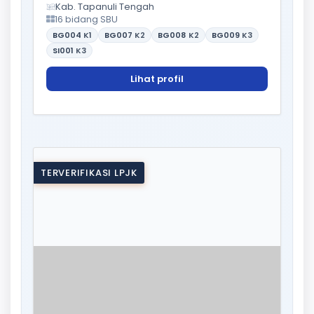
Kab. Tapanuli Tengah
16 bidang SBU
BG004
K1
BG007
K2
BG008
K2
BG009
K3
SI001
K3
Lihat profil
TERVERIFIKASI LPJK