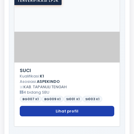
TERVERIFIKASI LPJK
SUCI
Kualifikasi:
K1
Asosiasi:
ASPEKINDO
KAB. TAPANULI TENGAH
4 bidang SBU
BG007
K1
BG009
K1
SI001
K1
SI003
K1
Lihat profil