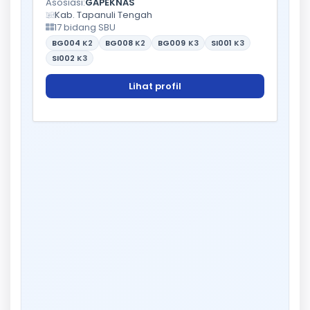
Asosiasi:
GAPEKNAS
Kab. Tapanuli Tengah
17 bidang SBU
BG004
K2
BG008
K2
BG009
K3
SI001
K3
SI002
K3
Lihat profil