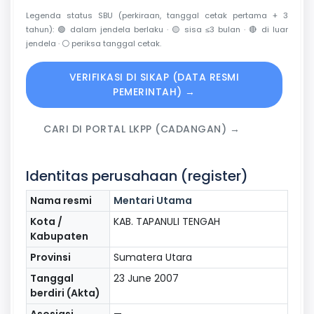
Legenda status SBU (perkiraan, tanggal cetak pertama + 3
tahun):
🟢
dalam jendela berlaku ·
🟡
sisa ≤3 bulan ·
🔴
di luar
jendela ·
⚪
periksa tanggal cetak.
VERIFIKASI DI SIKAP (DATA RESMI
PEMERINTAH) →
CARI DI PORTAL LKPP (CADANGAN) →
Identitas perusahaan (register)
Nama resmi
Mentari Utama
Kota /
KAB. TAPANULI TENGAH
Kabupaten
Provinsi
Sumatera Utara
Tanggal
23 June 2007
berdiri (Akta)
Asosiasi
—