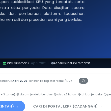
pan subklasifikasi SBU yang tercatat, serta
 mitra atau penyedia. Data disajikan secara
buka dan pembaruan platform; keabsahan
dokumen asli dan prosedur resmi yang berlaku.
|
Data diperbarui:
April 2026
|
Asosiasi belum tercatat
⚪
perbarui:
April 2026
· sinkron ke register resmi / LPJK
Periksa tanggal c
 + 3 tahun):
🟢
dalam jendela berlaku ·
🟡
sisa ≤3 bulan ·
🔴
di luar jendela ·
⚪
per
ERINTAH) →
CARI DI PORTAL LKPP (CADANGAN) →