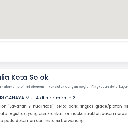
lia Kota Solok
laman profil ini disusun — konsisten dengan bagian Ringkasan data, Layanan 
TRI CAHAYA MULIA di halaman ini?
dion "Layanan & Kualifikasi", serta baris ringkas grade/plafon
ata registrasi yang disinkronkan ke Indokontraktor, bukan naras
etap pada dokumen dan instansi berwenang.