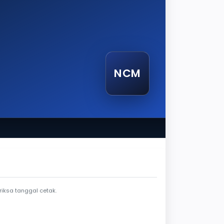
NCM
etak
iksa tanggal cetak.