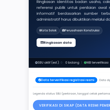
Ringkasan identitas badan usaha, caku
referensi publik untuk penilaian awal
informatif berdasarkan sumber ter
administratif harus dibuktikan melalui 
Kota Solok
Perusahaan Konstruksi
Ringkasan data
SBU aktif (est.):
0
·
0 bidang
|
NIB terverifikasi
Data terverifikasi registrasi resmi
Data di
Legenda status SBU (perkiraan, tanggal cetak pertama
VERIFIKASI DI SIKAP (DATA RESMI PEM