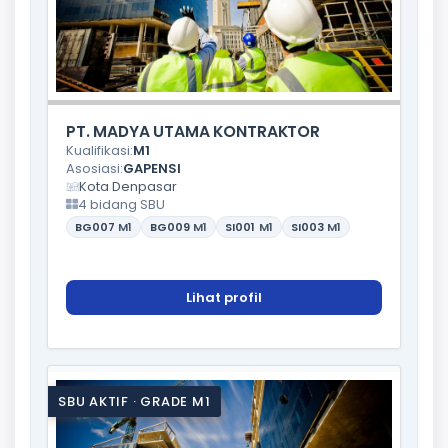
PT. MADYA UTAMA KONTRAKTOR
Kualifikasi:
M1
Asosiasi:
GAPENSI
Kota Denpasar
4 bidang SBU
BG007
M1
BG009
M1
SI001
M1
SI003
M1
Lihat profil
SBU AKTIF · GRADE M1