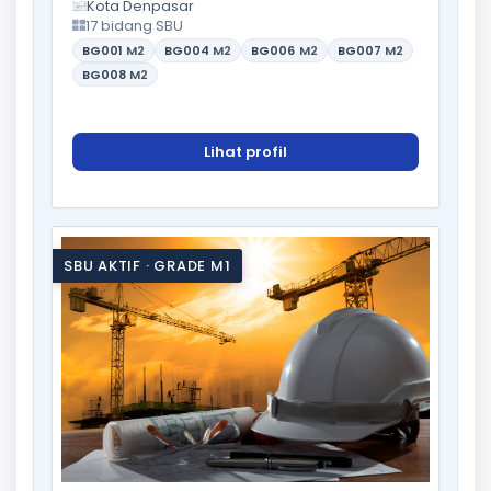
Kota Denpasar
17 bidang SBU
BG001
M2
BG004
M2
BG006
M2
BG007
M2
BG008
M2
Lihat profil
SBU AKTIF · GRADE M1