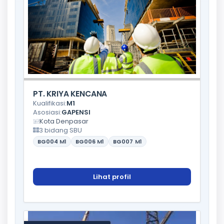
PT. KRIYA KENCANA
Kualifikasi:
M1
Asosiasi:
GAPENSI
Kota Denpasar
3 bidang SBU
BG004
M1
BG006
M1
BG007
M1
Lihat profil