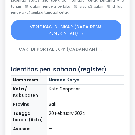
Legenda status SBU (perkiraan, tanggal cetak pertama + 3
tahun):
🟢
dalam jendela berlaku ·
🟡
sisa ≤3 bulan ·
🔴
di luar
jendela ·
⚪
periksa tanggal cetak.
VERIFIKASI DI SIKAP (DATA RESMI
PEMERINTAH) →
CARI DI PORTAL LKPP (CADANGAN) →
Identitas perusahaan (register)
Nama resmi
Narada Karya
Kota /
Kota Denpasar
Kabupaten
Provinsi
Bali
Tanggal
20 February 2024
berdiri (Akta)
Asosiasi
—