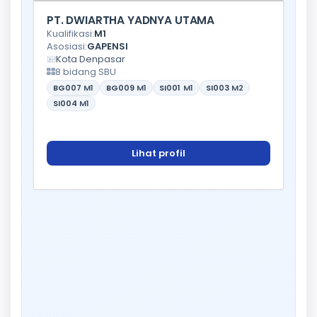
PT. DWIARTHA YADNYA UTAMA
Kualifikasi:
M1
Asosiasi:
GAPENSI
Kota Denpasar
8 bidang SBU
BG007
M1
BG009
M1
SI001
M1
SI003
M2
SI004
M1
Lihat profil