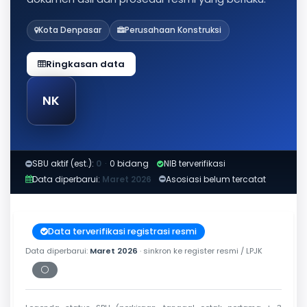
Kota Denpasar
Perusahaan Konstruksi
Ringkasan data
NK
SBU aktif (est.):
0
·
0 bidang
NIB terverifikasi
Data diperbarui:
Maret 2026
Asosiasi belum tercatat
Data terverifikasi registrasi resmi
Data diperbarui:
Maret 2026
· sinkron ke register resmi / LPJK
⚪
Periksa tanggal cetak