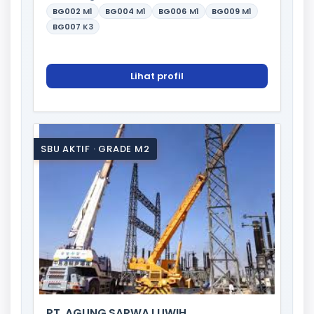
BG002
M1
BG004
M1
BG006
M1
BG009
M1
BG007
K3
Lihat profil
SBU AKTIF · GRADE M2
PT. AGUNG SARWA LUWIH