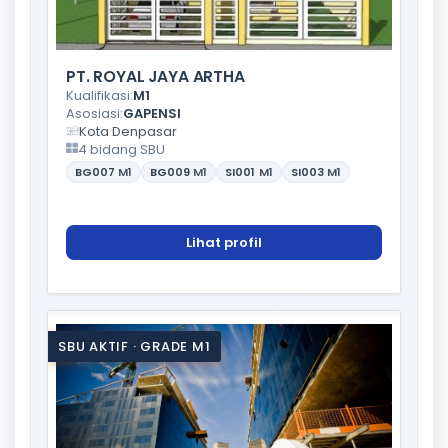
PT. ROYAL JAYA ARTHA
Kualifikasi:
M1
Asosiasi:
GAPENSI
Kota Denpasar
4 bidang SBU
BG007
M1
BG009
M1
SI001
M1
SI003
M1
Lihat profil
SBU AKTIF · GRADE M1