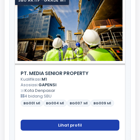
SBU AKTIF · GRADE M1
PT. MEDIA SENIOR PROPERTY
Kualifikasi:
M1
Asosiasi:
GAPENSI
Kota Denpasar
4 bidang SBU
BG001
M1
BG004
M1
BG007
M1
BG009
M1
Lihat profil