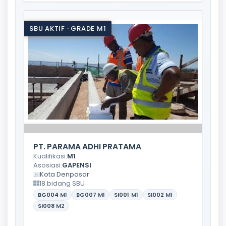
SBU AKTIF · GRADE M1
PT. PARAMA ADHI PRATAMA
Kualifikasi:
M1
Asosiasi:
GAPENSI
Kota Denpasar
18 bidang SBU
BG004
M1
BG007
M1
SI001
M1
SI002
M1
SI008
M2