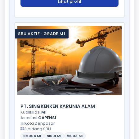
Lihat profil
SBU AKTIF · GRADE M1
PT. SINGKENKEN KARUNIA ALAM
Kualifikasi:
M1
Asosiasi:
GAPENSI
Kota Denpasar
3 bidang SBU
BG004
M1
SI001
M1
SI003
M1