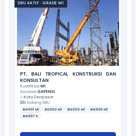
SBU AKTIF · GRADE M1
PT. BALI TROPICAL KONSTRUKSI DAN
KONSULTAN
Kualifikasi:
M1
Asosiasi:
GAPENSI
Kota Denpasar
8 bidang SBU
BG001
M1
BG002
M1
BG003
M1
BG006
M1
BG007
K