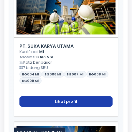
PT. SUKA KARYA UTAMA
Kualifikasi:
M1
Asosiasi:
GAPENSI
Kota Denpasar
7 bidang SBU
BG004
M1
BG006
M1
BG007
M1
BG008
M1
BG009
M1
Lihat profil