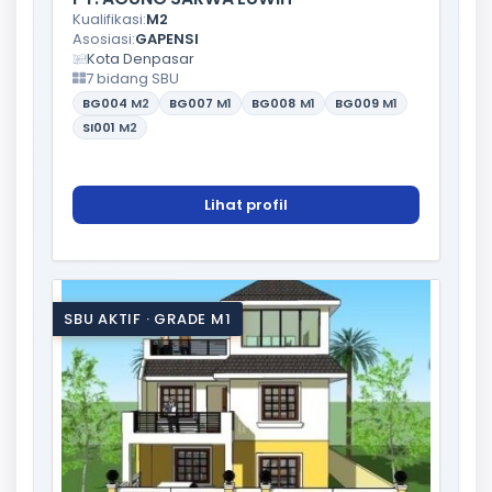
Kualifikasi:
M2
Asosiasi:
GAPENSI
Kota Denpasar
7 bidang SBU
BG004
M2
BG007
M1
BG008
M1
BG009
M1
SI001
M2
Lihat profil
SBU AKTIF · GRADE M1