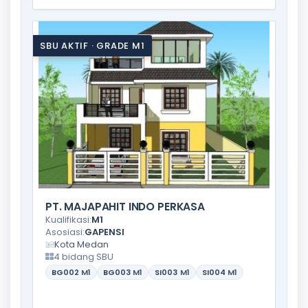
SBU AKTIF · GRADE M1
PT. MAJAPAHIT INDO PERKASA
Kualifikasi:
M1
Asosiasi:
GAPENSI
Kota Medan
4 bidang SBU
BG002
M1
BG003
M1
SI003
M1
SI004
M1