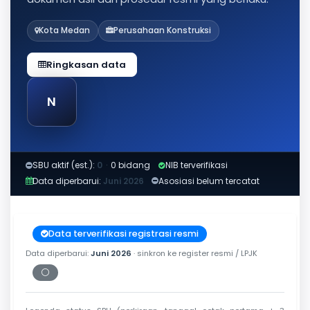
Kota Medan
Perusahaan Konstruksi
Ringkasan data
N
SBU aktif (est.):
0
·
0 bidang
NIB terverifikasi
Data diperbarui:
Juni 2026
Asosiasi belum tercatat
Data terverifikasi registrasi resmi
Data diperbarui:
Juni 2026
· sinkron ke register resmi / LPJK
⚪
Periksa tanggal cetak