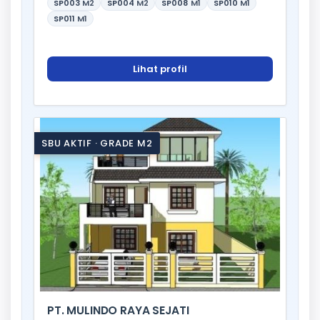
SP003
M2
SP004
M2
SP008
M1
SP010
M1
SP011
M1
Lihat profil
SBU AKTIF · GRADE M2
PT. MULINDO RAYA SEJATI