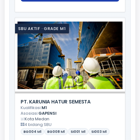
SBU AKTIF · GRADE M1
PT. KARUNIA HATUR SEMESTA
Kualifikasi:
M1
Asosiasi:
GAPENSI
Kota Medan
4 bidang SBU
BG004
M1
BG008
M1
SI001
M1
SI003
M1