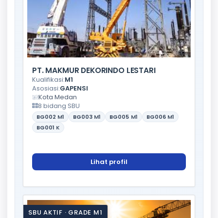
PT. MAKMUR DEKORINDO LESTARI
Kualifikasi:
M1
Asosiasi:
GAPENSI
Kota Medan
8 bidang SBU
BG002
M1
BG003
M1
BG005
M1
BG006
M1
BG001
K
Lihat profil
SBU AKTIF · GRADE M1