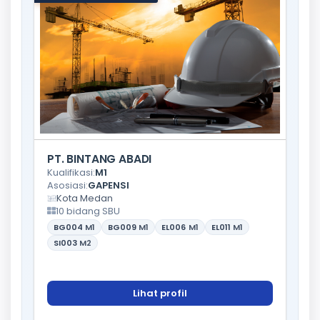
PT. BINTANG ABADI
Kualifikasi:
M1
Asosiasi:
GAPENSI
Kota Medan
10 bidang SBU
BG004
M1
BG009
M1
EL006
M1
EL011
M1
SI003
M2
Lihat profil