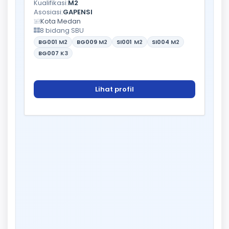
Kualifikasi:
M2
Asosiasi:
GAPENSI
Kota Medan
8 bidang SBU
BG001
M2
BG009
M2
SI001
M2
SI004
M2
BG007
K3
Lihat profil