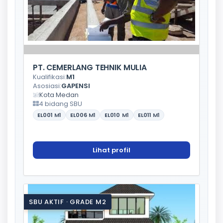
PT. CEMERLANG TEHNIK MULIA
Kualifikasi:
M1
Asosiasi:
GAPENSI
Kota Medan
4 bidang SBU
EL001
M1
EL006
M1
EL010
M1
EL011
M1
Lihat profil
SBU AKTIF · GRADE M2