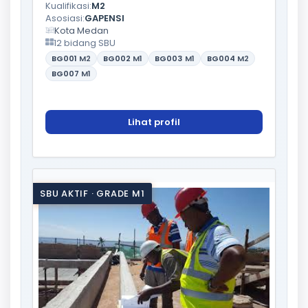
Kualifikasi:
M2
Asosiasi:
GAPENSI
Kota Medan
12 bidang SBU
BG001
M2
BG002
M1
BG003
M1
BG004
M2
BG007
M1
Lihat profil
SBU AKTIF · GRADE M1