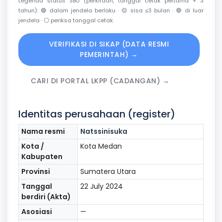
Legenda status SBU (perkiraan, tanggal cetak pertama + 3
tahun):
🟢
dalam jendela berlaku ·
🟡
sisa ≤3 bulan ·
🔴
di luar
jendela ·
⚪
periksa tanggal cetak.
VERIFIKASI DI SIKAP (DATA RESMI
PEMERINTAH) →
CARI DI PORTAL LKPP (CADANGAN) →
Identitas perusahaan (register)
Nama resmi
Natssinisuka
Kota /
Kota Medan
Kabupaten
Provinsi
Sumatera Utara
Tanggal
22 July 2024
berdiri (Akta)
Asosiasi
—