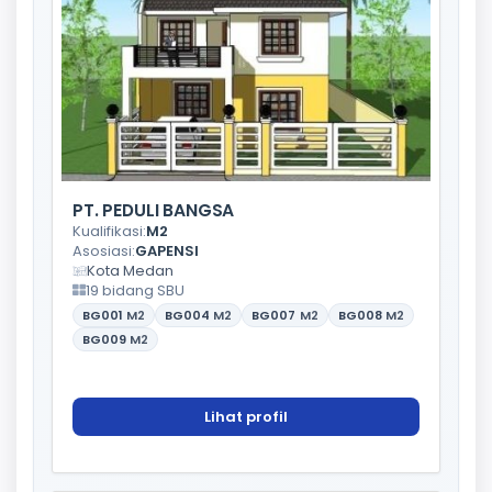
PT. PEDULI BANGSA
Kualifikasi:
M2
Asosiasi:
GAPENSI
Kota Medan
19 bidang SBU
BG001
M2
BG004
M2
BG007
M2
BG008
M2
BG009
M2
Lihat profil