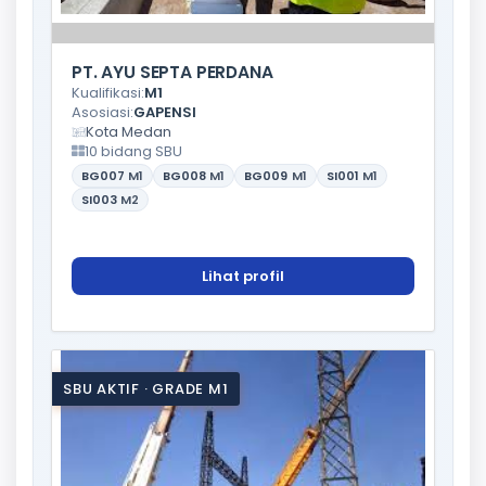
PT. AYU SEPTA PERDANA
Kualifikasi:
M1
Asosiasi:
GAPENSI
Kota Medan
10 bidang SBU
BG007
M1
BG008
M1
BG009
M1
SI001
M1
SI003
M2
Lihat profil
SBU AKTIF · GRADE M1