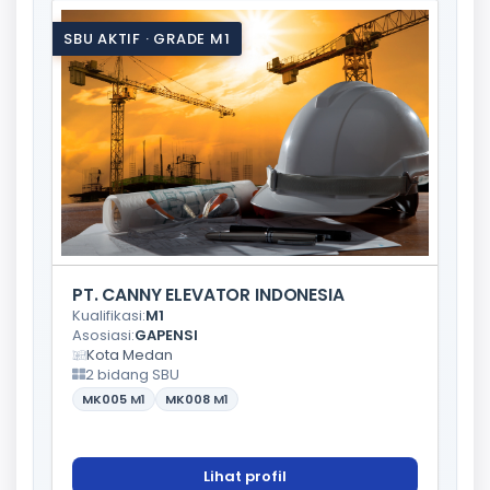
SBU AKTIF · GRADE M1
PT. CANNY ELEVATOR INDONESIA
Kualifikasi:
M1
Asosiasi:
GAPENSI
Kota Medan
2 bidang SBU
MK005
M1
MK008
M1
Lihat profil