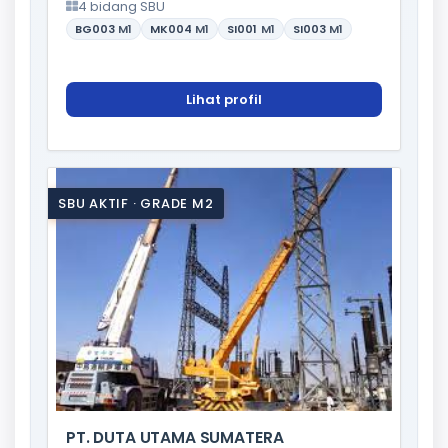
4 bidang SBU
BG003
M1
MK004
M1
SI001
M1
SI003
M1
Lihat profil
SBU AKTIF · GRADE M2
PT. DUTA UTAMA SUMATERA