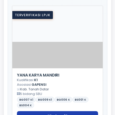
TERVERIFIKASI LPJK
YANA KARYA MANDIRI
Kualifikasi:
K1
Asosiasi:
GAPENSI
Kab. Tanah Datar
5 bidang SBU
BG007
K1
BG009
K1
BG006
K
BS001
K
BS004
K