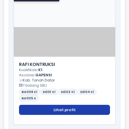
RAFI KONTRUKSI
Kualifikasi:
K1
Asosiasi:
GAPENSI
Kab. Tanah Datar
7 bidang SBU
BG008
K1
SI001
K1
SI003
K1
SI004
K1
BG005
K
Lihat profil