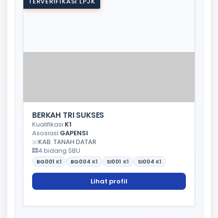
TERVERIFIKASI LPJK
BERKAH TRI SUKSES
Kualifikasi:
K1
Asosiasi:
GAPENSI
KAB. TANAH DATAR
4 bidang SBU
BG001
K1
BG004
K1
SI001
K1
SI004
K1
Lihat profil