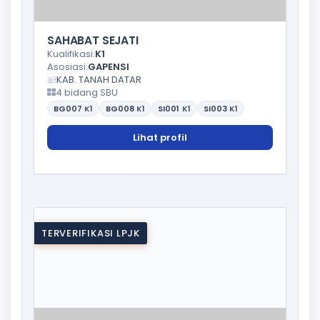
SAHABAT SEJATI
Kualifikasi:
K1
Asosiasi:
GAPENSI
KAB. TANAH DATAR
4 bidang SBU
BG007
K1
BG008
K1
SI001
K1
SI003
K1
Lihat profil
TERVERIFIKASI LPJK