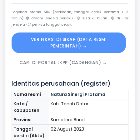
Legenda status SBU (perkiraan, tanggal cetak pertama + 3
tahun):
🟢
dalam jendela berlaku ·
🟡
sisa ≤3 bulan ·
🔴
di luar
jendela ·
⚪
periksa tanggal cetak.
VERIFIKASI DI SIKAP (DATA RESMI
PEMERINTAH) →
CARI DI PORTAL LKPP (CADANGAN) →
Identitas perusahaan (register)
Nama resmi
Natura Sinergi Pratama
Kota /
Kab. Tanah Datar
Kabupaten
Provinsi
Sumatera Barat
Tanggal
02 August 2023
berdiri (Akta)