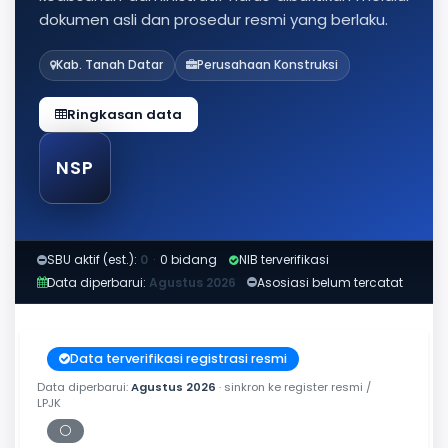
dokumen asli dan prosedur resmi yang berlaku.
Kab. Tanah Datar
Perusahaan Konstruksi
Ringkasan data
NSP
SBU aktif (est.):
0
·
0 bidang
NIB terverifikasi
Data diperbarui:
Agustus 2026
Asosiasi belum tercatat
Data terverifikasi registrasi resmi
Data diperbarui:
Agustus 2026
· sinkron ke register resmi /
LPJK
⚪
Periksa tanggal cetak