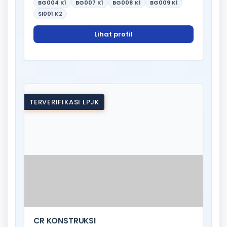
BG004
K1
BG007
K1
BG008
K1
BG009
K1
SI001
K2
Lihat profil
TERVERIFIKASI LPJK
CR KONSTRUKSI