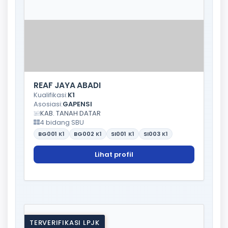
REAF JAYA ABADI
Kualifikasi:
K1
Asosiasi:
GAPENSI
KAB. TANAH DATAR
4 bidang SBU
BG001
K1
BG002
K1
SI001
K1
SI003
K1
Lihat profil
TERVERIFIKASI LPJK