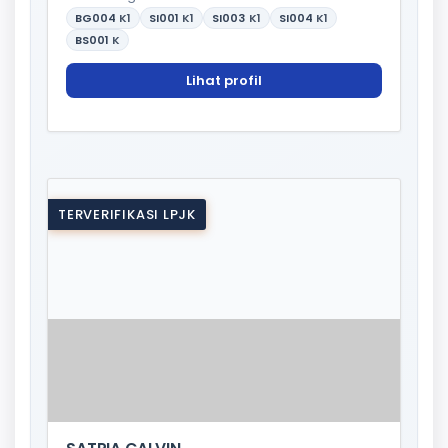
BG004
K1
SI001
K1
SI003
K1
SI004
K1
BS001
K
Lihat profil
TERVERIFIKASI LPJK