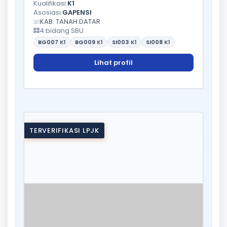
Kualifikasi:
K1
Asosiasi:
GAPENSI
KAB. TANAH DATAR
4 bidang SBU
BG007
K1
BG009
K1
SI003
K1
SI008
K1
Lihat profil
TERVERIFIKASI LPJK