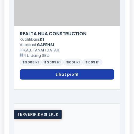
REALTA NUA CONSTRUCTION
Kualifikasi:
K1
Asosiasi:
GAPENSI
KAB. TANAH DATAR
4 bidang SBU
BG008
K1
BG009
K1
SI001
K1
SI003
K1
Lihat profil
TERVERIFIKASI LPJK