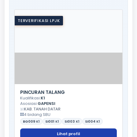
TERVERIFIKASI LPJK
PINCURAN TALANG
Kualifikasi:
K1
Asosiasi:
GAPENSI
KAB. TANAH DATAR
4 bidang SBU
BG009
K1
SI001
K1
SI003
K1
SI004
K1
Lihat profil