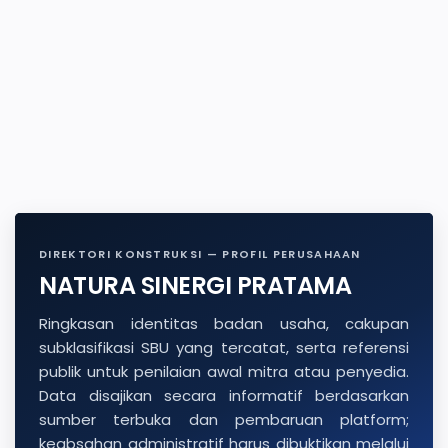
DIREKTORI KONSTRUKSI — PROFIL PERUSAHAAN
NATURA SINERGI PRATAMA
Ringkasan identitas badan usaha, cakupan
subklasifikasi SBU yang tercatat, serta referensi
publik untuk penilaian awal mitra atau penyedia.
Data disajikan secara informatif berdasarkan
sumber terbuka dan pembaruan platform;
keabsahan administratif harus dibuktikan melalui