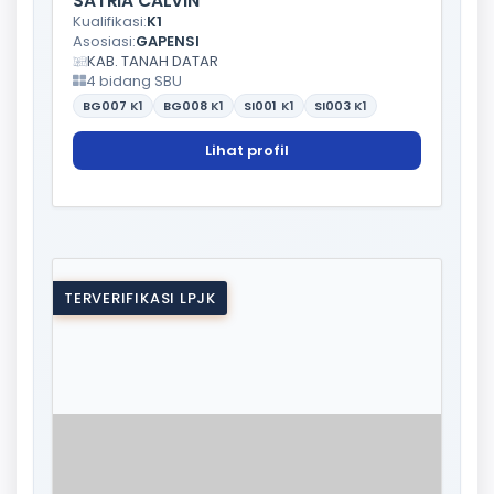
SATRIA CALVIN
Kualifikasi:
K1
Asosiasi:
GAPENSI
KAB. TANAH DATAR
4 bidang SBU
BG007
K1
BG008
K1
SI001
K1
SI003
K1
Lihat profil
TERVERIFIKASI LPJK