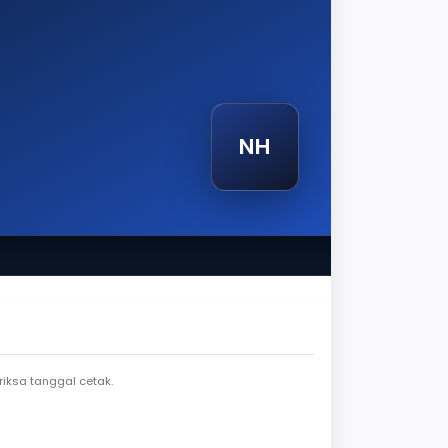
NH
etak
iksa tanggal cetak.