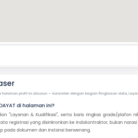
aser
laman profil ini disusun — konsisten dengan bagian Ringkasan data, Layanan 
IDAYAT di halaman ini?
dion "Layanan & Kualifikasi", serta baris ringkas grade/plafon
ata registrasi yang disinkronkan ke Indokontraktor, bukan naras
etap pada dokumen dan instansi berwenang.