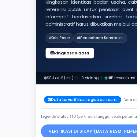
Ringkasan identitas badan usaha, caku
referensi publik untuk penilaian awal
informatif berdasarkan sumber ter
administratif harus dibuktikan melalui 
Kab. Paser
Perusahaan Konstruksi
Ringkasan data
SBU aktif (est.):
0
·
0 bidang
|
NIB terverifikasi
Data terverifikasi registrasi resmi
Data di
Legenda status SBU (perkiraan, tanggal cetak pertama
VERIFIKASI DI SIKAP (DATA RESMI PEM