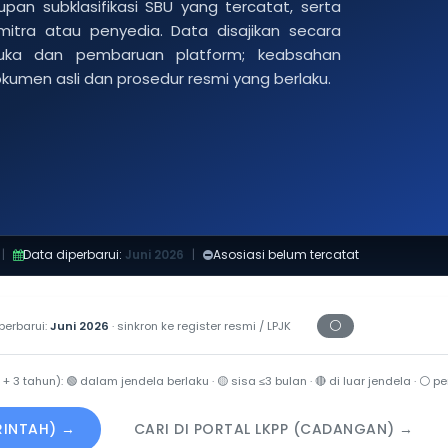
pan subklasifikasi SBU yang tercatat, serta
 mitra atau penyedia. Data disajikan secara
buka dan pembaruan platform; keabsahan
dokumen asli dan prosedur resmi yang berlaku.
|
Data diperbarui:
Juni 2026
|
Asosiasi belum tercatat
⚪
perbarui:
Juni 2026
· sinkron ke register resmi / LPJK
Periksa tanggal c
 + 3 tahun):
🟢
dalam jendela berlaku ·
🟡
sisa ≤3 bulan ·
🔴
di luar jendela ·
⚪
per
ERINTAH) →
CARI DI PORTAL LKPP (CADANGAN) →