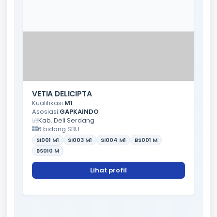
VETIA DELICIPTA
Kualifikasi:
M1
Asosiasi:
GAPKAINDO
Kab. Deli Serdang
6 bidang SBU
SI001
M1
SI003
M1
SI004
M1
BS001
M
BS010
M
Lihat profil