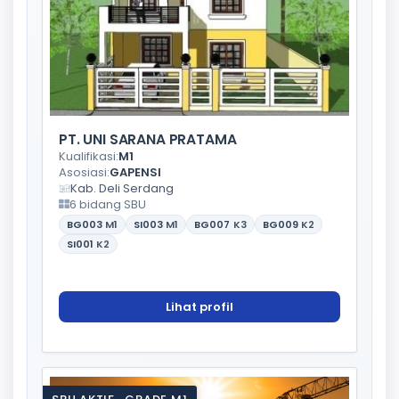
PT. UNI SARANA PRATAMA
Kualifikasi:
M1
Asosiasi:
GAPENSI
Kab. Deli Serdang
6 bidang SBU
BG003
M1
SI003
M1
BG007
K3
BG009
K2
SI001
K2
Lihat profil