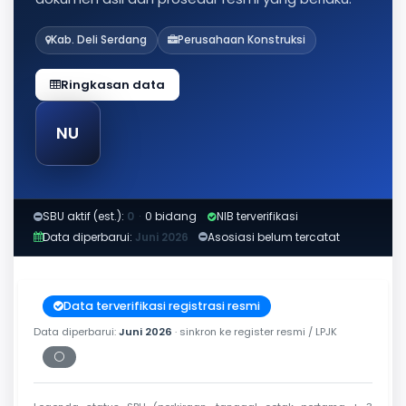
Kab. Deli Serdang
Perusahaan Konstruksi
Ringkasan data
NU
SBU aktif (est.):
0
·
0 bidang
NIB terverifikasi
Data diperbarui:
Juni 2026
Asosiasi belum tercatat
Data terverifikasi registrasi resmi
Data diperbarui:
Juni 2026
· sinkron ke register resmi / LPJK
⚪
Periksa tanggal cetak