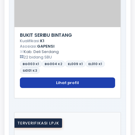
BUKIT SERIBU BINTANG
Kualifikasi:
K1
Asosiasi:
GAPENSI
Kab. Deli Serdang
22 bidang SBU
BG003
K1
BG004
K2
EL009
K1
EL010
K1
SI001
K3
Lihat profil
TERVERIFIKASI LPJK