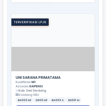
TERVERIFIKASI LPJK
UNI SARANA PRIMATAMA
Kualifikasi:
M1
Asosiasi:
GAPENSI
Kab. Deli Serdang
4 bidang SBU
BG003
M1
SI003
M1
BG003
K
BS001
M