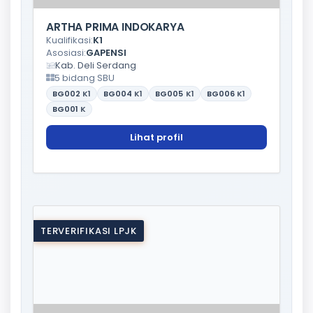
ARTHA PRIMA INDOKARYA
Kualifikasi:
K1
Asosiasi:
GAPENSI
Kab. Deli Serdang
5 bidang SBU
BG002
K1
BG004
K1
BG005
K1
BG006
K1
BG001
K
Lihat profil
TERVERIFIKASI LPJK