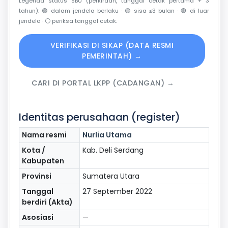
Legenda status SBU (perkiraan, tanggal cetak pertama + 3
tahun):
🟢
dalam jendela berlaku ·
🟡
sisa ≤3 bulan ·
🔴
di luar
jendela ·
⚪
periksa tanggal cetak.
VERIFIKASI DI SIKAP (DATA RESMI
PEMERINTAH) →
CARI DI PORTAL LKPP (CADANGAN) →
Identitas perusahaan (register)
Nama resmi
Nurlia Utama
Kota /
Kab. Deli Serdang
Kabupaten
Provinsi
Sumatera Utara
Tanggal
27 September 2022
berdiri (Akta)
Asosiasi
—