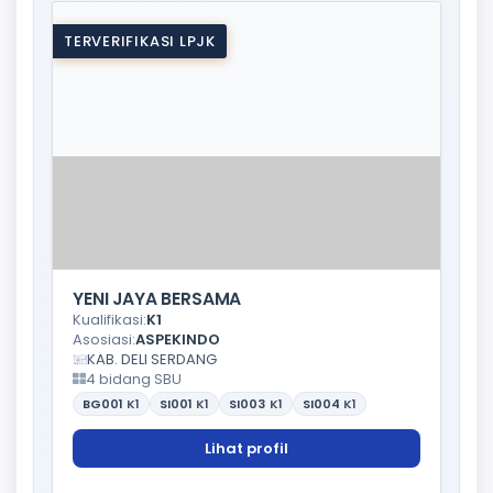
TERVERIFIKASI LPJK
YENI JAYA BERSAMA
Kualifikasi:
K1
Asosiasi:
ASPEKINDO
KAB. DELI SERDANG
4 bidang SBU
BG001
K1
SI001
K1
SI003
K1
SI004
K1
Lihat profil