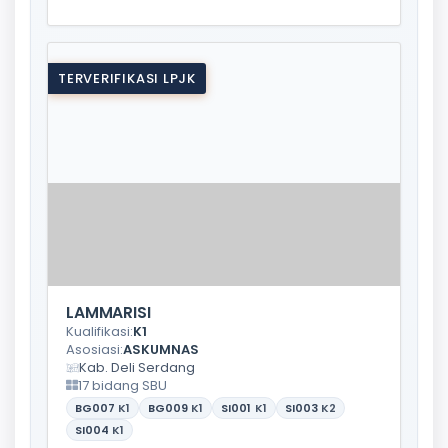
TERVERIFIKASI LPJK
LAMMARISI
Kualifikasi:
K1
Asosiasi:
ASKUMNAS
Kab. Deli Serdang
17 bidang SBU
BG007
K1
BG009
K1
SI001
K1
SI003
K2
SI004
K1