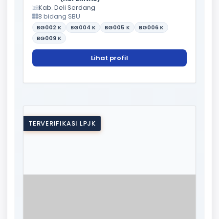
Kab. Deli Serdang
8 bidang SBU
BG002
K
BG004
K
BG005
K
BG006
K
BG009
K
Lihat profil
TERVERIFIKASI LPJK