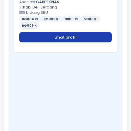
Asosiasi:
GABPEKNAS
Kab. Deli Serdang
6 bidang SBU
BG004
K1
BG009
K1
SI001
K1
SI003
K1
BG009
K
Lihat profil