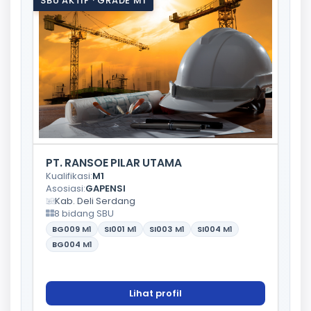
SBU AKTIF · GRADE M1
PT. RANSOE PILAR UTAMA
Kualifikasi:
M1
Asosiasi:
GAPENSI
Kab. Deli Serdang
8 bidang SBU
BG009
M1
SI001
M1
SI003
M1
SI004
M1
BG004
M1
Lihat profil