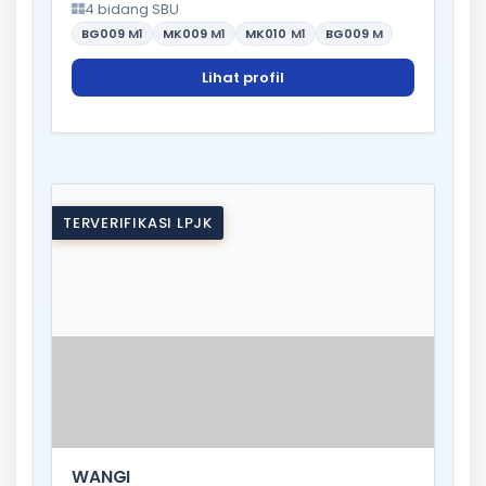
4 bidang SBU
BG009
M1
MK009
M1
MK010
M1
BG009
M
Lihat profil
TERVERIFIKASI LPJK
WANGI