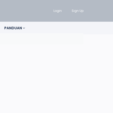
Login
Sign Up
PANDUAN