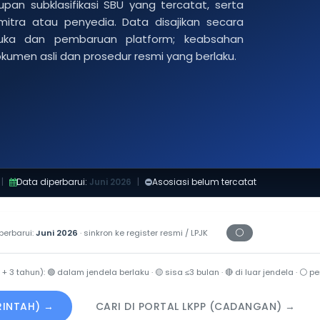
pan subklasifikasi SBU yang tercatat, serta
 mitra atau penyedia. Data disajikan secara
buka dan pembaruan platform; keabsahan
dokumen asli dan prosedur resmi yang berlaku.
|
Data diperbarui:
Juni 2026
|
Asosiasi belum tercatat
⚪
perbarui:
Juni 2026
· sinkron ke register resmi / LPJK
Periksa tanggal c
 + 3 tahun):
🟢
dalam jendela berlaku ·
🟡
sisa ≤3 bulan ·
🔴
di luar jendela ·
⚪
per
ERINTAH) →
CARI DI PORTAL LKPP (CADANGAN) →