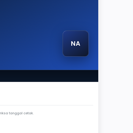
NA
etak
iksa tanggal cetak.