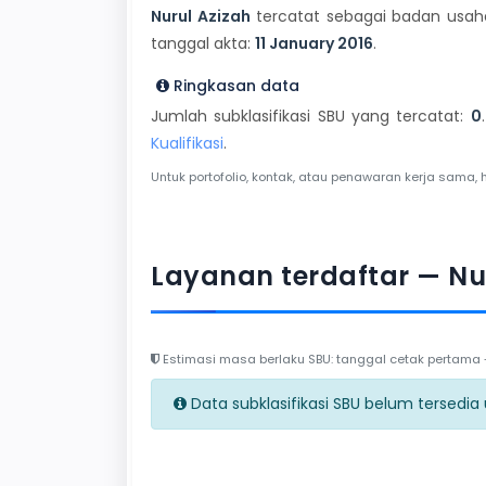
Nurul Azizah
tercatat sebagai badan usaha 
tanggal akta:
11 January 2016
.
Ringkasan data
Jumlah subklasifikasi SBU yang tercatat:
0
Kualifikasi
.
Untuk portofolio, kontak, atau penawaran kerja sama, 
Layanan terdaftar — Nu
Estimasi masa berlaku SBU: tanggal cetak pertama + 
Data subklasifikasi SBU belum tersedia un