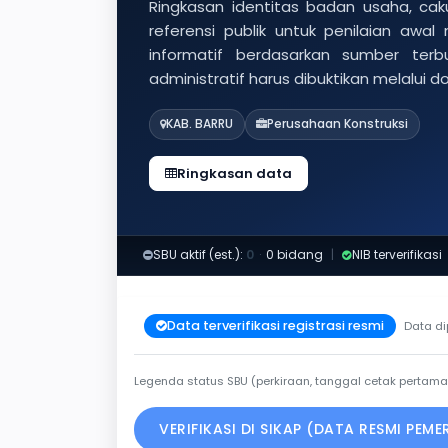
Ringkasan identitas badan usaha, caku
referensi publik untuk penilaian awal
informatif berdasarkan sumber ter
administratif harus dibuktikan melalui 
KAB. BARRU
Perusahaan Konstruksi
Ringkasan data
SBU aktif (est.):
0
·
0 bidang
|
NIB terverifikasi
Data terverifikasi registrasi resmi
Data di
Legenda status SBU (perkiraan, tanggal cetak pertama
VERIFIKASI DI SIKAP (DATA RESMI PEM