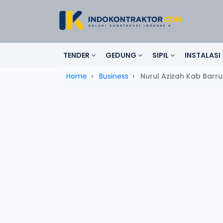
TENDER
GEDUNG
SIPIL
INSTALASI
Home
Business
Nurul Azizah Kab Barru