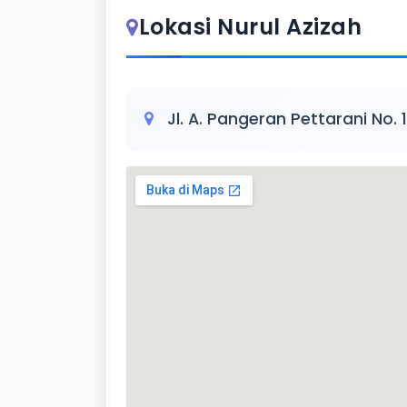
Lokasi Nurul Azizah
Jl. A. Pangeran Pettarani No. 