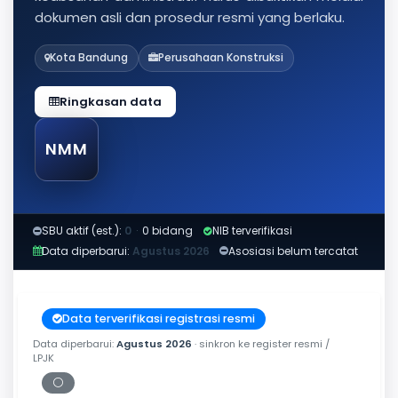
dokumen asli dan prosedur resmi yang berlaku.
Kota Bandung
Perusahaan Konstruksi
Ringkasan data
NMM
SBU aktif (est.):
0
·
0 bidang
NIB terverifikasi
Data diperbarui:
Agustus 2026
Asosiasi belum tercatat
Data terverifikasi registrasi resmi
Data diperbarui:
Agustus 2026
· sinkron ke register resmi /
LPJK
⚪
Periksa tanggal cetak