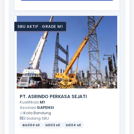
SBU AKTIF · GRADE M1
PT. ASRINDO PERKASA SEJATI
Kualifikasi:
M1
Asosiasi:
GAPENSI
Kota Bandung
3 bidang SBU
BG004
M1
SI003
M1
SI004
M1