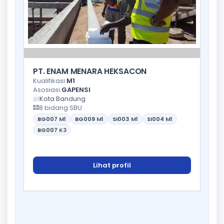
PT. ENAM MENARA HEKSACON
Kualifikasi:
M1
Asosiasi:
GAPENSI
Kota Bandung
8 bidang SBU
BG007
M1
BG009
M1
SI003
M1
SI004
M1
BG007
K3
Lihat profil