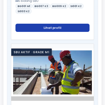
5 bidang SBU
BG001
M1
BG007
K3
BG009
K2
SI001
K2
SI003
K2
Lihat profil
SBU AKTIF · GRADE M1