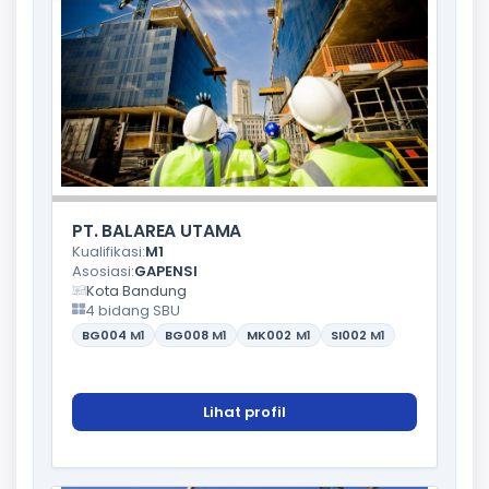
PT. BALAREA UTAMA
Kualifikasi:
M1
Asosiasi:
GAPENSI
Kota Bandung
4 bidang SBU
BG004
M1
BG008
M1
MK002
M1
SI002
M1
Lihat profil