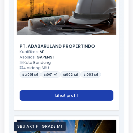
PT. ADABARULAND PROPERTINDO
Kualifikasi:
M1
Asosiasi:
GAPENSI
Kota Bandung
4 bidang SBU
BG001
M1
SI001
M1
SI002
M1
SI003
M1
Lihat profil
SBU AKTIF · GRADE M1