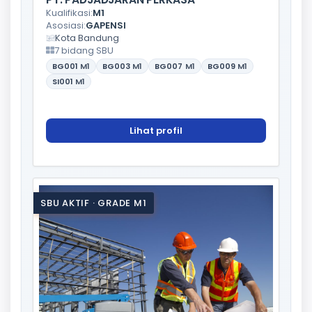
Kualifikasi:
M1
Asosiasi:
GAPENSI
Kota Bandung
7 bidang SBU
BG001
M1
BG003
M1
BG007
M1
BG009
M1
SI001
M1
Lihat profil
SBU AKTIF · GRADE M1