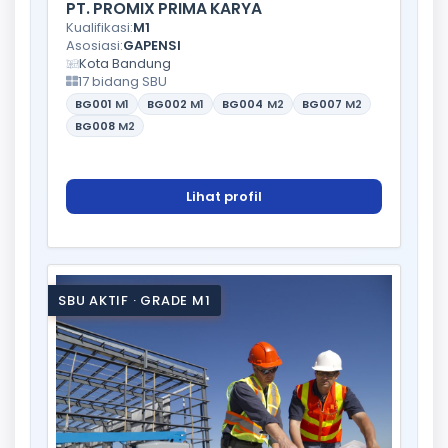
PT. PROMIX PRIMA KARYA
Kualifikasi:
M1
Asosiasi:
GAPENSI
Kota Bandung
17 bidang SBU
BG001
M1
BG002
M1
BG004
M2
BG007
M2
BG008
M2
Lihat profil
SBU AKTIF · GRADE M1