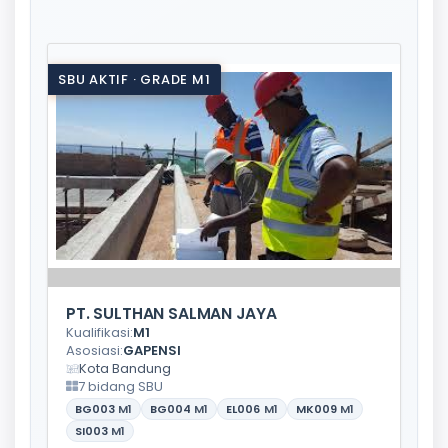
SBU AKTIF · GRADE M1
PT. SULTHAN SALMAN JAYA
Kualifikasi:
M1
Asosiasi:
GAPENSI
Kota Bandung
7 bidang SBU
BG003
M1
BG004
M1
EL006
M1
MK009
M1
SI003
M1