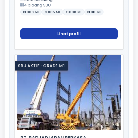
4 bidang SBU
EL003
M1
EL005
M1
EL008
M1
EL011
M1
Lihat profil
SBU AKTIF · GRADE M1
PT. PADJADJARAN PERKASA