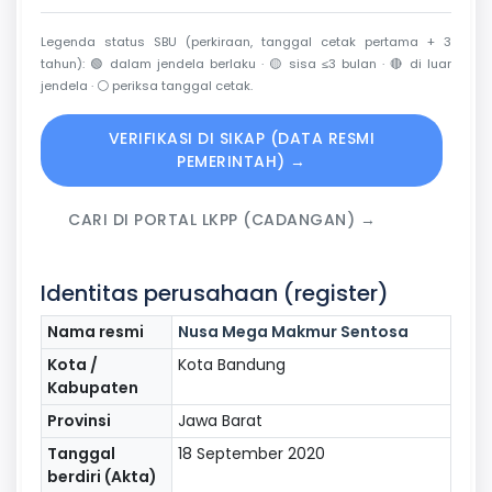
Legenda status SBU (perkiraan, tanggal cetak pertama + 3
tahun):
🟢
dalam jendela berlaku ·
🟡
sisa ≤3 bulan ·
🔴
di luar
jendela ·
⚪
periksa tanggal cetak.
VERIFIKASI DI SIKAP (DATA RESMI
PEMERINTAH) →
CARI DI PORTAL LKPP (CADANGAN) →
Identitas perusahaan (register)
Nama resmi
Nusa Mega Makmur Sentosa
Kota /
Kota Bandung
Kabupaten
Provinsi
Jawa Barat
Tanggal
18 September 2020
berdiri (Akta)