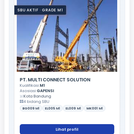
SBU AKTIF · GRADE M1
PT. MULTI CONNECT SOLUTION
Kualifikasi:
M1
Asosiasi:
GAPENSI
Kota Bandung
4 bidang SBU
BG009
M1
EL005
M1
EL009
M1
MK001
M1
Lihat profil