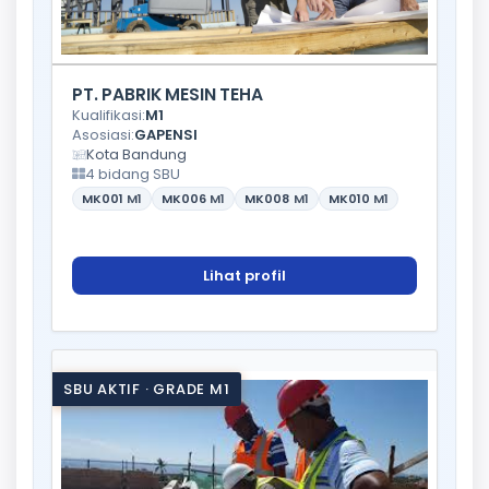
PT. PABRIK MESIN TEHA
Kualifikasi:
M1
Asosiasi:
GAPENSI
Kota Bandung
4 bidang SBU
MK001
M1
MK006
M1
MK008
M1
MK010
M1
Lihat profil
SBU AKTIF · GRADE M1