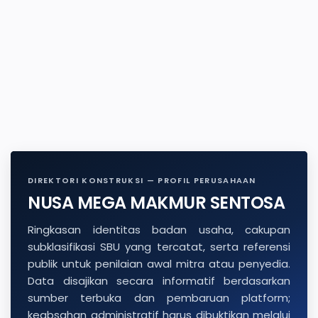
DIREKTORI KONSTRUKSI — PROFIL PERUSAHAAN
NUSA MEGA MAKMUR SENTOSA
Ringkasan identitas badan usaha, cakupan
subklasifikasi SBU yang tercatat, serta referensi
publik untuk penilaian awal mitra atau penyedia.
Data disajikan secara informatif berdasarkan
sumber terbuka dan pembaruan platform;
keabsahan administratif harus dibuktikan melalui