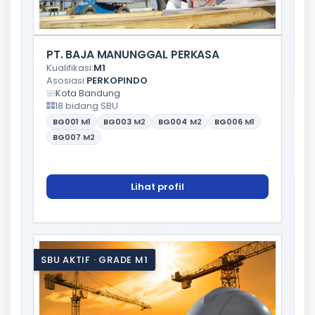
PT. BAJA MANUNGGAL PERKASA
Kualifikasi:
M1
Asosiasi:
PERKOPINDO
Kota Bandung
18 bidang SBU
BG001
M1
BG003
M2
BG004
M2
BG006
M1
BG007
M2
Lihat profil
SBU AKTIF · GRADE M1