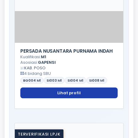
PERSADA NUSANTARA PURNAMA INDAH
Kualifikasi:
M1
Asosiasi:
GAPENSI
KAB. POSO
4 bidang SBU
BG004
M1
SI003
M1
SI004
M1
SI008
M1
Lihat profil
TERVERIFIKASI LPJK