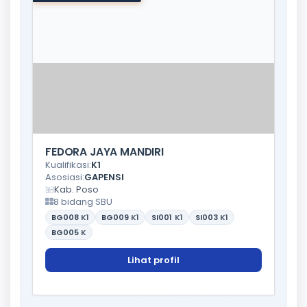
FEDORA JAYA MANDIRI
Kualifikasi:
K1
Asosiasi:
GAPENSI
Kab. Poso
8 bidang SBU
BG008
K1
BG009
K1
SI001
K1
SI003
K1
BG005
K
Lihat profil