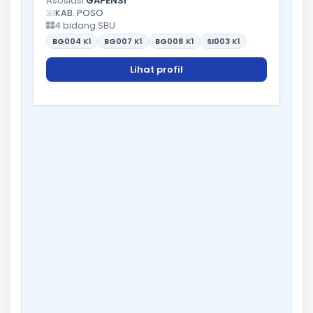
Asosiasi:
GAPENSI
KAB. POSO
4 bidang SBU
BG004
K1
BG007
K1
BG008
K1
SI003
K1
Lihat profil