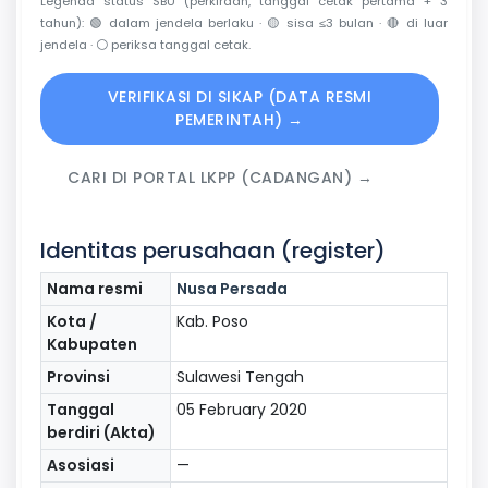
Legenda status SBU (perkiraan, tanggal cetak pertama + 3
tahun):
🟢
dalam jendela berlaku ·
🟡
sisa ≤3 bulan ·
🔴
di luar
jendela ·
⚪
periksa tanggal cetak.
VERIFIKASI DI SIKAP (DATA RESMI
PEMERINTAH) →
CARI DI PORTAL LKPP (CADANGAN) →
Identitas perusahaan (register)
Nama resmi
Nusa Persada
Kota /
Kab. Poso
Kabupaten
Provinsi
Sulawesi Tengah
Tanggal
05 February 2020
berdiri (Akta)
Asosiasi
—