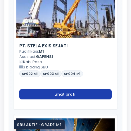
PT. STELA EXIS SEJATI
Kualifikasi:
M1
Asosiasi:
GAPENSI
Kab. Poso
3 bidang SBU
SP002
M1
SP003
M1
SP004
M1
Lihat profil
SBU AKTIF · GRADE M1