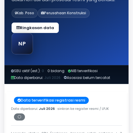
Kab. Poso
Perusahaan Konstruksi
Ringkasan data
NP
SBU aktif (est.):
0
·
0 bidang
NIB terverifikasi
Data diperbarui:
Juli 2026
Asosiasi belum tercatat
Data terverifikasi registrasi resmi
Data diperbarui:
Juli 2026
· sinkron ke register resmi / LPJK
⚪
Periksa tanggal cetak