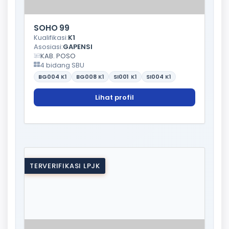
SOHO 99
Kualifikasi:
K1
Asosiasi:
GAPENSI
KAB. POSO
4 bidang SBU
BG004
K1
BG008
K1
SI001
K1
SI004
K1
Lihat profil
TERVERIFIKASI LPJK