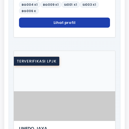
BG004
K1
BG009
K1
SI001
K1
SI003
K1
BG006
K
Lihat profil
TERVERIFIKASI LPJK
UNEDO JAYA