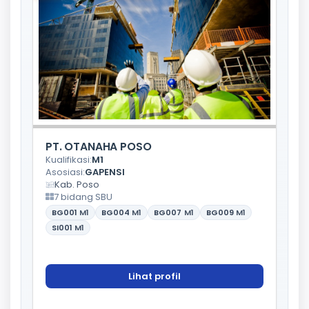
PT. OTANAHA POSO
Kualifikasi:
M1
Asosiasi:
GAPENSI
Kab. Poso
7 bidang SBU
BG001
M1
BG004
M1
BG007
M1
BG009
M1
SI001
M1
Lihat profil