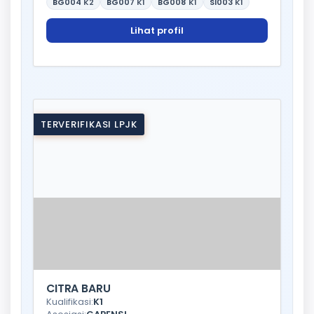
BG004
K2
BG007
K1
BG008
K1
SI003
K1
Lihat profil
TERVERIFIKASI LPJK
CITRA BARU
Kualifikasi:
K1