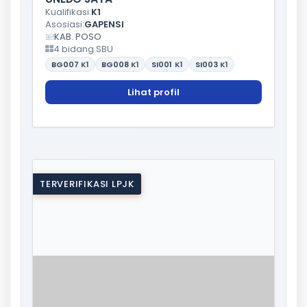
Kualifikasi:
K1
Asosiasi:
GAPENSI
KAB. POSO
4 bidang SBU
BG007
K1
BG008
K1
SI001
K1
SI003
K1
Lihat profil
TERVERIFIKASI LPJK