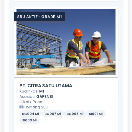
SBU AKTIF · GRADE M1
PT. CITRA SATU UTAMA
Kualifikasi:
M1
Asosiasi:
GAPENSI
Kab. Poso
11 bidang SBU
BG004
M1
BG007
M1
BG008
M1
SI001
M1
SI003
M1