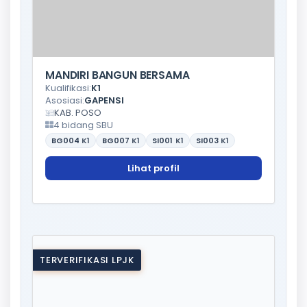
MANDIRI BANGUN BERSAMA
Kualifikasi:
K1
Asosiasi:
GAPENSI
KAB. POSO
4 bidang SBU
BG004
K1
BG007
K1
SI001
K1
SI003
K1
Lihat profil
TERVERIFIKASI LPJK