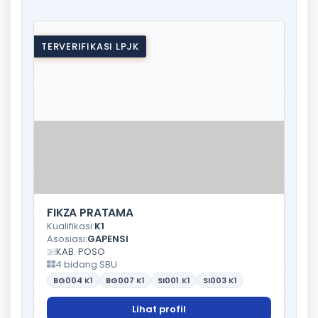
TERVERIFIKASI LPJK
FIKZA PRATAMA
Kualifikasi:
K1
Asosiasi:
GAPENSI
KAB. POSO
4 bidang SBU
BG004
K1
BG007
K1
SI001
K1
SI003
K1
Lihat profil