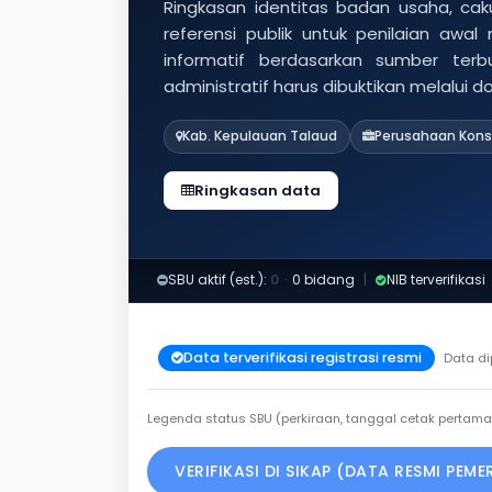
Ringkasan identitas badan usaha, caku
referensi publik untuk penilaian awal
informatif berdasarkan sumber ter
administratif harus dibuktikan melalui 
Kab. Kepulauan Talaud
Perusahaan Kons
Ringkasan data
SBU aktif (est.):
0
·
0 bidang
|
NIB terverifikasi
Data terverifikasi registrasi resmi
Data di
Legenda status SBU (perkiraan, tanggal cetak pertama
VERIFIKASI DI SIKAP (DATA RESMI PEM