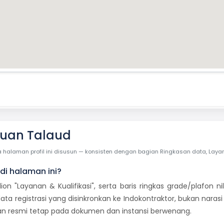
auan Talaud
laman profil ini disusun — konsisten dengan bagian Ringkasan data, Layanan 
di halaman ini?
dion "Layanan & Kualifikasi", serta baris ringkas grade/plafon
ata registrasi yang disinkronkan ke Indokontraktor, bukan naras
usan resmi tetap pada dokumen dan instansi berwenang.