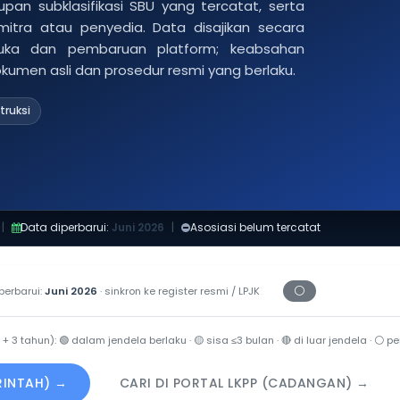
pan subklasifikasi SBU yang tercatat, serta
 mitra atau penyedia. Data disajikan secara
buka dan pembaruan platform; keabsahan
dokumen asli dan prosedur resmi yang berlaku.
truksi
|
Data diperbarui:
Juni 2026
|
Asosiasi belum tercatat
⚪
perbarui:
Juni 2026
· sinkron ke register resmi / LPJK
Periksa tanggal c
 + 3 tahun):
🟢
dalam jendela berlaku ·
🟡
sisa ≤3 bulan ·
🔴
di luar jendela ·
⚪
per
ERINTAH) →
CARI DI PORTAL LKPP (CADANGAN) →