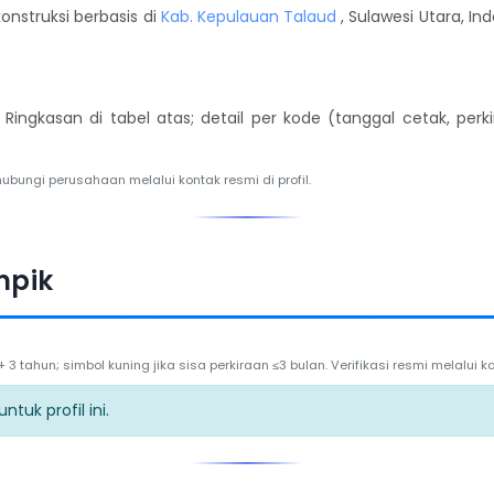
onstruksi berbasis di
Kab. Kepulauan Talaud
, Sulawesi Utara, In
. Ringkasan di tabel atas; detail per kode (tanggal cetak, per
hubungi perusahaan melalui kontak resmi di profil.
mpik
3 tahun; simbol kuning jika sisa perkiraan ≤3 bulan. Verifikasi resmi melalui
tuk profil ini.