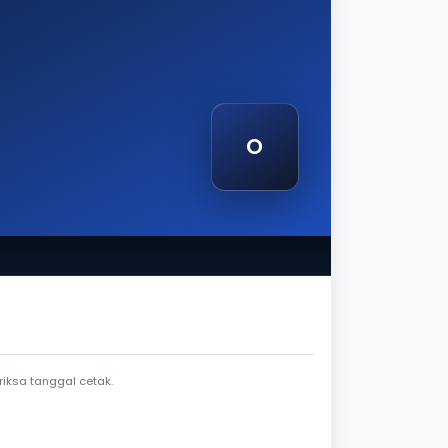
O
etak
iksa tanggal cetak.