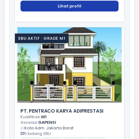
Lihat profil
SBU AKTIF · GRADE M1
PT. PENTRACO KARYA ADIPRESTASI
Kualifikasi:
M1
Asosiasi:
GAPENSI
Kota Adm. Jakarta Barat
5 bidang SBU