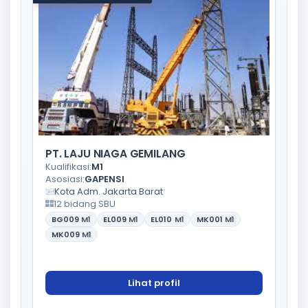
PT. LAJU NIAGA GEMILANG
Kualifikasi:
M1
Asosiasi:
GAPENSI
Kota Adm. Jakarta Barat
12 bidang SBU
BG009
M1
EL009
M1
EL010
M1
MK001
M1
MK009
M1
Lihat profil