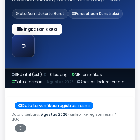
Kota Adm. Jakarta Barat
Perusahaan Konstruksi
Ringkasan data
O
SBU aktif (est.):
0
·
0 bidang
NIB terverifikasi
Data diperbarui:
Agustus 2026
Asosiasi belum tercatat
Data terverifikasi registrasi resmi
Data diperbarui:
Agustus 2026
· sinkron ke register resmi /
LPJK
⚪
Periksa tanggal cetak