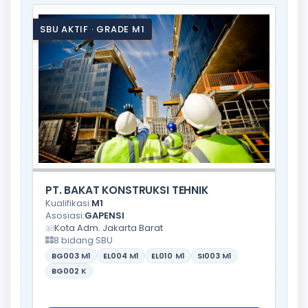
SBU AKTIF · GRADE M1
PT. BAKAT KONSTRUKSI TEHNIK
Kualifikasi:
M1
Asosiasi:
GAPENSI
Kota Adm. Jakarta Barat
8 bidang SBU
BG003
M1
EL004
M1
EL010
M1
SI003
M1
BG002
K