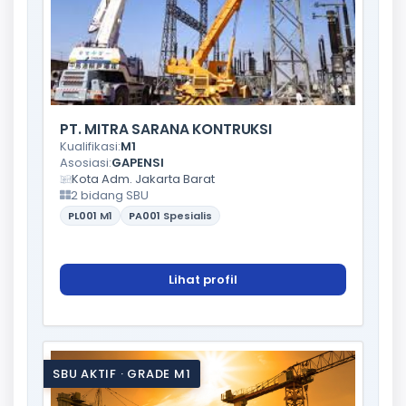
PT. MITRA SARANA KONTRUKSI
Kualifikasi:
M1
Asosiasi:
GAPENSI
Kota Adm. Jakarta Barat
2 bidang SBU
PL001
M1
PA001
Spesialis
Lihat profil
SBU AKTIF · GRADE M1