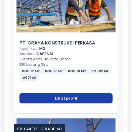
PT. GRAHA KONSTRUKSI PERKASA
Kualifikasi:
M2
Asosiasi:
GAPENSI
Kota Adm. Jakarta Barat
6 bidang SBU
BG002
M2
BG007
M2
BG008
M2
BG009
M1
SI001
M1
Lihat profil
SBU AKTIF · GRADE M1