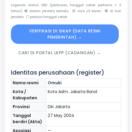
Legenda status SBU (perkiraan, tanggal cetak pertama + 3
tahun):
🟢
dalam jendela berlaku ·
🟡
sisa ≤3 bulan ·
🔴
di luar
jendela ·
⚪
periksa tanggal cetak.
VERIFIKASI DI SIKAP (DATA RESMI
PEMERINTAH) →
CARI DI PORTAL LKPP (CADANGAN) →
Identitas perusahaan (register)
Nama resmi
Omuki
Kota /
Kota Adm. Jakarta Barat
Kabupaten
Provinsi
Dki Jakarta
Tanggal
27 May 2004
berdiri (Akta)
Asosiasi
—