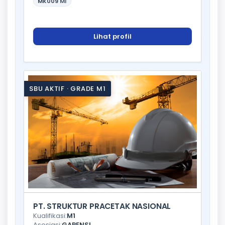
MK009
M1
Lihat profil
SBU AKTIF · GRADE M1
PT. STRUKTUR PRACETAK NASIONAL
Kualifikasi:
M1
Asosiasi:
GAPENSI