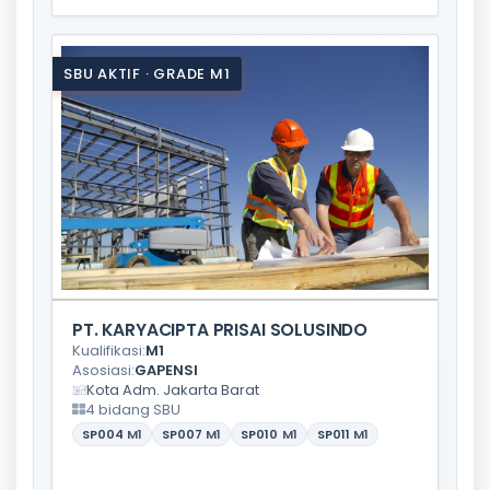
SBU AKTIF · GRADE M1
PT. KARYACIPTA PRISAI SOLUSINDO
Kualifikasi:
M1
Asosiasi:
GAPENSI
Kota Adm. Jakarta Barat
4 bidang SBU
SP004
M1
SP007
M1
SP010
M1
SP011
M1