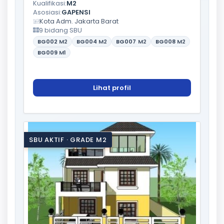
Kualifikasi:
M2
Asosiasi:
GAPENSI
Kota Adm. Jakarta Barat
9 bidang SBU
BG002
M2
BG004
M2
BG007
M2
BG008
M2
BG009
M1
Lihat profil
SBU AKTIF · GRADE M2