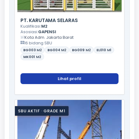
PT. KARUTAMA SELARAS
Kualifikasi:
M2
Asosiasi:
GAPENSI
Kota Adm. Jakarta Barat
16 bidang SBU
BG003
M2
BG004
M2
BG009
M2
EL010
M1
MK001
M2
Lihat profil
SBU AKTIF · GRADE M1