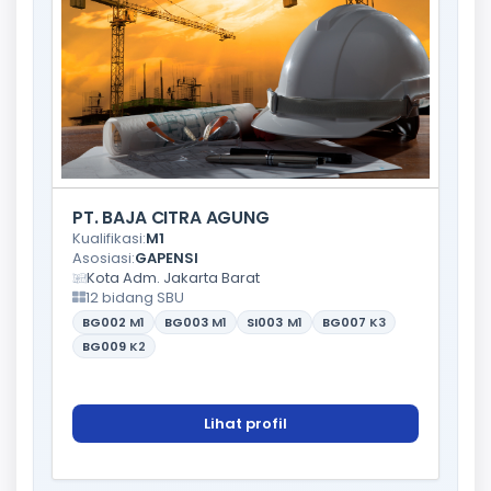
PT. BAJA CITRA AGUNG
Kualifikasi:
M1
Asosiasi:
GAPENSI
Kota Adm. Jakarta Barat
12 bidang SBU
BG002
M1
BG003
M1
SI003
M1
BG007
K3
BG009
K2
Lihat profil