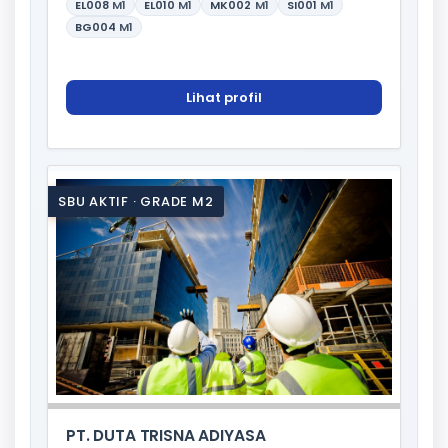
EL008
M1
EL010
M1
MK002
M1
SI001
M1
BG004
M1
Lihat profil
SBU AKTIF · GRADE M2
PT. DUTA TRISNA ADIYASA