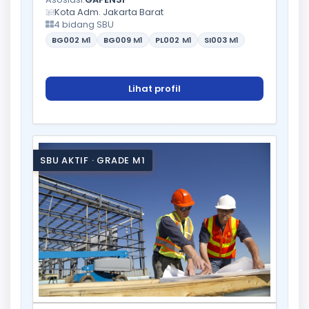
Kota Adm. Jakarta Barat
4 bidang SBU
BG002
M1
BG009
M1
PL002
M1
SI003
M1
Lihat profil
SBU AKTIF · GRADE M1